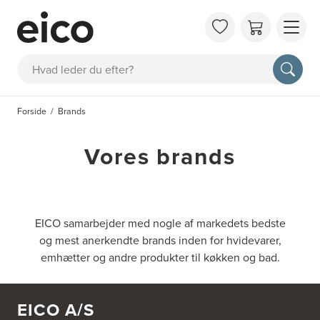
OM 
Søg
FAQ
KAT
Forside
Brands
BES
INS
Vores brands
EICO samarbejder med nogle af markedets bedste
og mest anerkendte brands inden for hvidevarer,
emhætter og andre produkter til køkken og bad.
EICO A/S