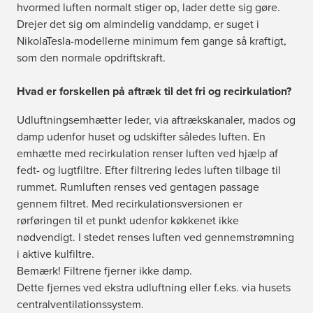
hvormed luften normalt stiger op, lader dette sig gøre.
Drejer det sig om almindelig vanddamp, er suget i
NikolaTesla-modellerne minimum fem gange så kraftigt,
som den
normale opdriftskraft.
Hvad er forskellen på aftræk til det fri og recirkulation?
Udluftningsemhætter leder, via aftrækskanaler, mados og
damp udenfor huset og udskifter således luften. En
emhætte med recirkulation renser luften ved hjælp af
fedt- og lugtfiltre. Efter filtrering ledes luften tilbage til
rummet. Rumluften renses ved gentagen passage
gennem filtret. Med recirkulationsversionen er
rørføringen til et punkt udenfor køkkenet ikke
nødvendigt. I stedet renses luften ved gennemstrømning
i aktive kulfiltre.
Bemærk! Filtrene fjerner ikke damp.
Dette fjernes ved ekstra udluftning eller f.eks. via husets
centralventilationssystem.