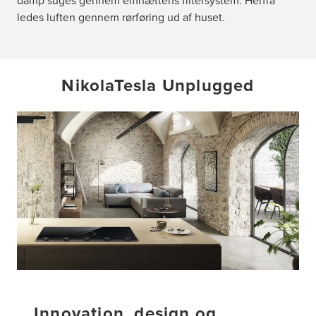
damp suges gennem emhættens filtersystem. Herfra
ledes luften gennem rørføring ud af huset.
NikolaTesla Unplugged
Innovation, design og