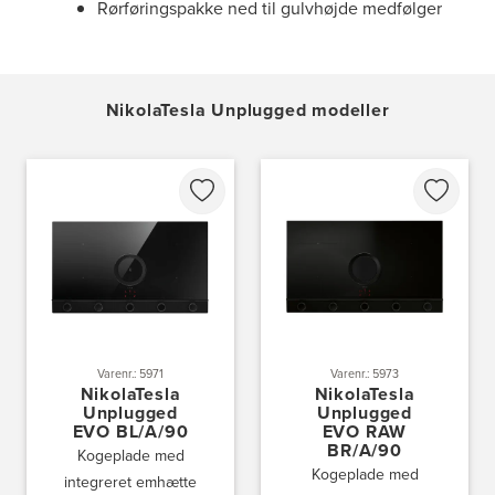
Rørføringspakke ned til gulvhøjde medfølger
NikolaTesla Unplugged modeller
Varenr.: 5971
Varenr.: 5973
NikolaTesla
NikolaTesla
Unplugged
Unplugged
EVO BL/A/90
EVO RAW
BR/A/90
Kogeplade med
Kogeplade med
integreret emhætte