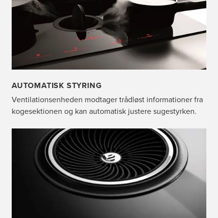
AUTOMATISK STYRING
Ventilationsenheden modtager trådløst informationer fra
kogesektionen og kan automatisk justere sugestyrken.