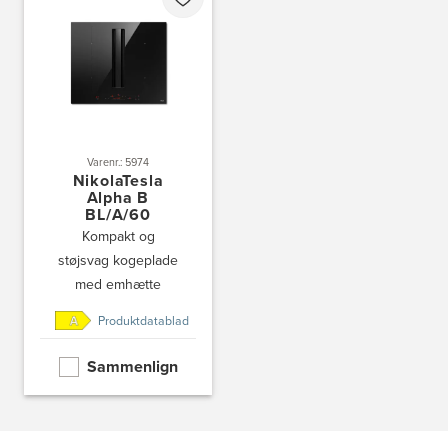
Varenr.: 5974
NikolaTesla
Alpha B
BL/A/60
Kompakt og
støjsvag kogeplade
med emhætte
Produktdatablad
Sammenlign