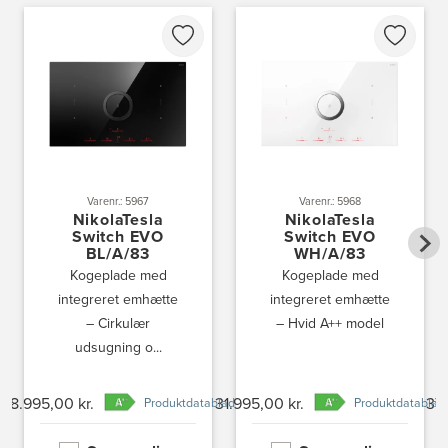
Varenr.: 5967
Varenr.: 5968
NikolaTesla
NikolaTesla
Switch EVO
Switch EVO
BL/A/83
WH/A/83
Kogeplade med
Kogeplade med
integreret emhætte
integreret emhætte
– Cirkulær
– Hvid A++ model
udsugning o...
28.995,00 kr.
31.995,00 kr.
37.
Produktdatablad
Produktdatablad