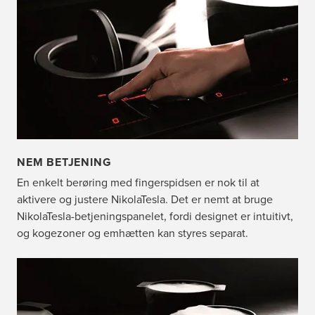
NEM BETJENING
En enkelt berøring med fingerspidsen er nok til at
aktivere og justere NikolaTesla. Det er nemt at bruge
NikolaTesla-betjeningspanelet, fordi designet er intuitivt,
og kogezoner og emhætten kan styres separat.