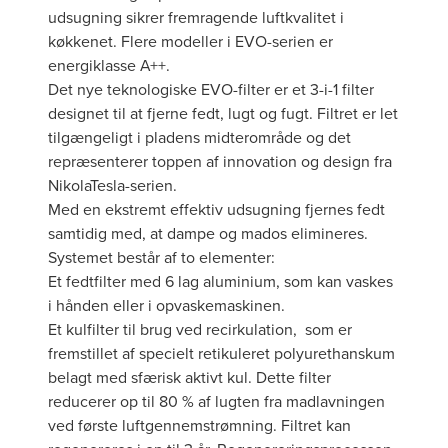
udsugning sikrer fremragende luftkvalitet i
køkkenet. Flere modeller i EVO-serien er
energiklasse A++.
Det nye teknologiske EVO-filter er et 3-i-1 filter
designet til at fjerne fedt, lugt og fugt. Filtret er let
tilgængeligt i pladens midterområde og det
repræsenterer toppen af innovation og design fra
NikolaTesla-serien.
Med en ekstremt effektiv udsugning fjernes fedt
samtidig med, at dampe og mados elimineres.
Systemet består af to elementer:
Et fedtfilter med 6 lag aluminium, som kan vaskes
i hånden eller i opvaskemaskinen.
Et kulfilter til brug ved recirkulation, som er
fremstillet af specielt retikuleret polyurethanskum
belagt med sfærisk aktivt kul. Dette filter
reducerer op til 80 % af lugten fra madlavningen
ved første luftgennemstrømning. Filtret kan