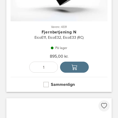
Varenr.: 4331
Fjernbetjening N
EicoE11, EicoE32, EicoE33 (RC)
På lager
895,00 kr.
Antal
Vælg enhed
Sammenlign