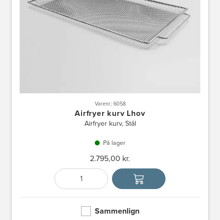
Varenr.: 6058
Airfryer kurv Lhov
Airfryer kurv, Stål
På lager
2.795,00 kr.
Antal
Vælg enhed
Sammenlign