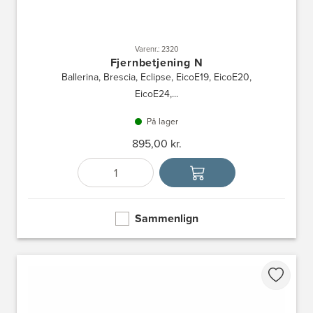
Varenr.: 2320
Fjernbetjening N
Ballerina, Brescia, Eclipse, EicoE19, EicoE20,
EicoE24,...
På lager
895,00 kr.
Antal
Vælg enhed
Sammenlign