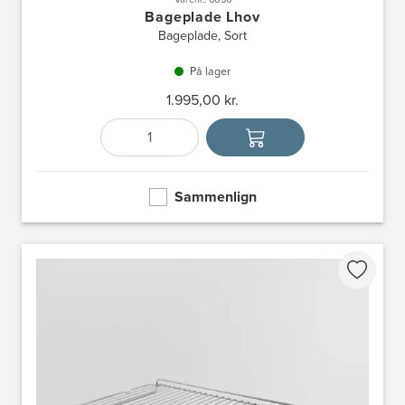
Bageplade Lhov
Bageplade, Sort
På lager
1.995,00 kr.
Antal
Vælg enhed
Sammenlign