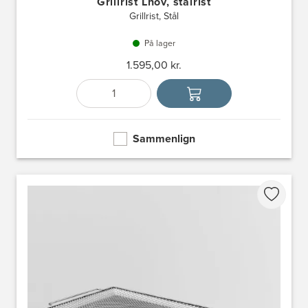
Grillrist Lhov, stålrist
Grillrist, Stål
På lager
1.595,00 kr.
Antal
Vælg enhed
Sammenlign