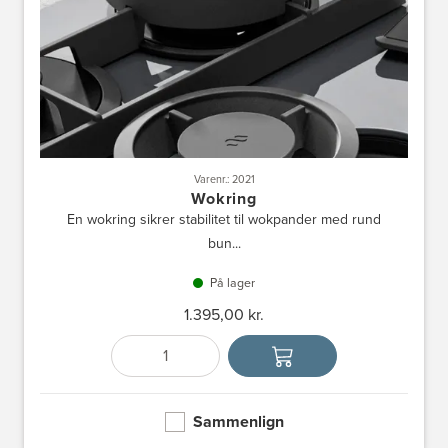
Varenr.: 2021
Wokring
En wokring sikrer stabilitet til wokpander med rund
bun...
På lager
1.395,00 kr.
Antal
Vælg enhed
Sammenlign