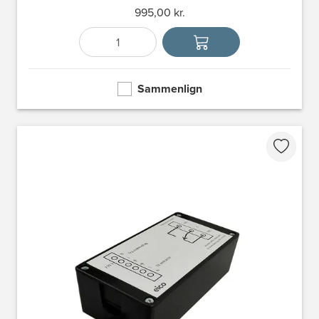
995,00 kr.
Antal
Vælg enhed
Sammenlign