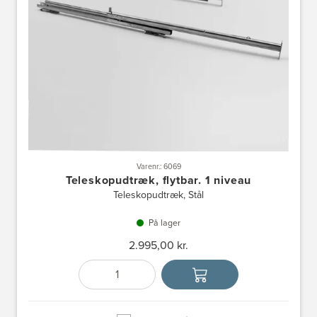
Varenr.: 6069
Teleskopudtræk, flytbar. 1 niveau
Teleskopudtræk, Stål
På lager
2.995,00 kr.
Antal
Vælg enhed