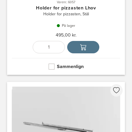
Varenr.: 6057
Holder for pizzasten Lhov
Holder for pizzasten, Stål
På lager
495,00 kr.
Antal
Vælg enhed
Sammenlign