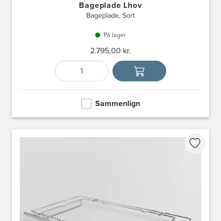
Bageplade Lhov
Bageplade, Sort
På lager
2.795,00 kr.
Antal
Vælg enhed
Sammenlign