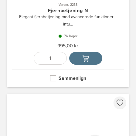
Varenr.: 2238
Fjernbetjening N
Elegant fjernbetjening med avancerede funktioner –
intu...
På lager
995,00 kr.
Antal
Vælg enhed
Sammenlign