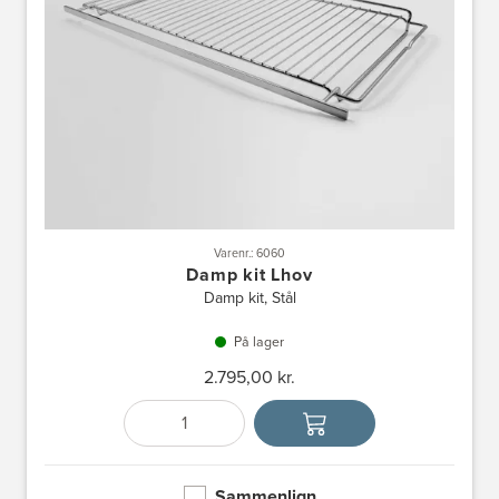
Varenr.: 6060
Damp kit Lhov
Damp kit, Stål
På lager
2.795,00 kr.
Antal
Vælg enhed
Sammenlign