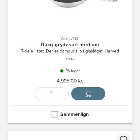
Varenr.: 7301
Ducq grydesæt medium
7-dele i sæt. Der er dampudslip i glaslåget. Herved
kan...
På lager
4.995,00 kr.
Antal
Vælg enhed
Sammenlign