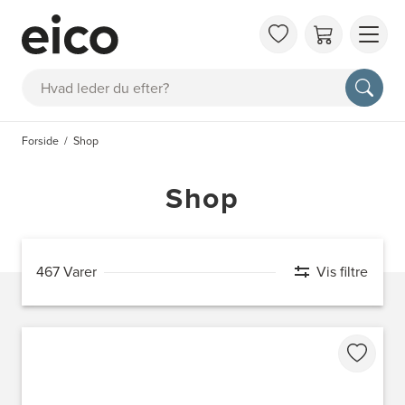
OM 
Søg
FAQ
KAT
Forside
Shop
BES
INS
Shop
467 Varer
Vis filtre