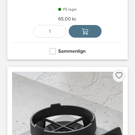
På lager
65,00 kr.
Antal
Vælg enhed
Sammenlign