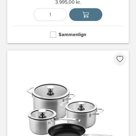
3.995,00 kr.
Antal
Vælg enhed
Sammenlign