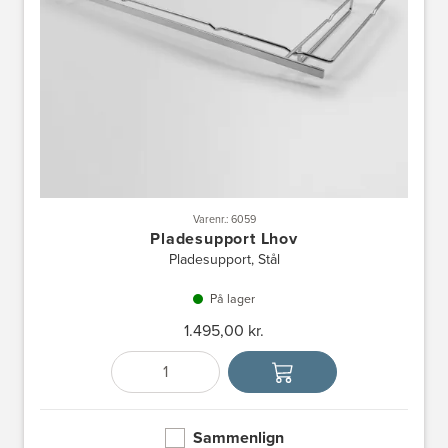
Varenr.: 6059
Pladesupport Lhov
Pladesupport, Stål
På lager
1.495,00 kr.
Antal
Vælg enhed
Sammenlign