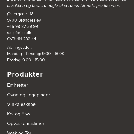
til køkken og bad, fra nogle af verdens førende producenter.
3831: Power Rødovre
Østergade 118
Rødovre Centrum 90
2610 Rødovre
9700 Brønderslev
https://www.power.dk/butik/power-roedovre/s-3831/
+45 98 82 39 99
salg@eico.dk
CVR: 111 232 44
3832: Power Slagelse
Japanvej 8
Åbningstider:
4200 Slagelse
Mandag - Torsdag: 9.00 - 16.00
Tel.:
70338080
Fredag: 9.00 - 15.00
https://www.power.dk/butik/power-slagelse/s-3832/
Produkter
3836: Power Frederikshavn
Grønlandsvej 22
Emhætter
9900 Frederikshavn
https://www.power.dk/butik/power-frederikshavn/s-3836/
Ovne og kogeplader
Vinkøleskabe
3841: Power Haderslev
Køl og Frys
Nordhavnsvej 2
6100 Haderslev
Opvaskemaskiner
https://www.power.dk/butik/power-haderslev/s-3841/
Vask og Tør