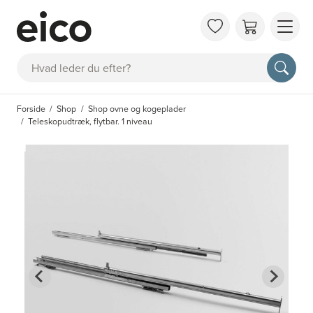
OM 
Søg
FAQ
KAT
Forside
Shop
Shop ovne og kogeplader
BES
Teleskopudtræk, flytbar. 1 niveau
INS