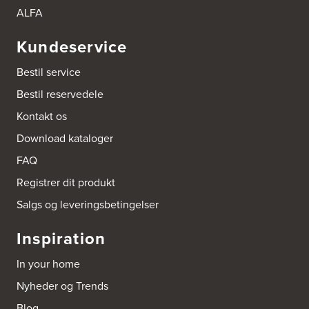
https://hvidtogfrit.dk/forhandler/aktiv-hvidevareservice/
ALFA
Kundeservice
Amager Køkken bad & Garderobe
Kongelundsvej 324-326
Bestil service
2770 Kastrup
Tel.:
32527121
Bestil reservedele
http://www.amagerkoekken.dk/
Kontakt os
Arden El-service
Download kataloger
Gutenbergvej 1
9510 Arden
FAQ
Tel.:
98561666
http://www.el-salg.dk
Registrer dit produkt
Salgs og leveringsbetingelser
Arnum El-service ApS
Vestergade 30
Inspiration
6510 Gram
Tel.:
74826323
In your home
http://www.el-salg.dk
Nyheder og Trends
Aubo Køkken & Bad Haderslev
Blog