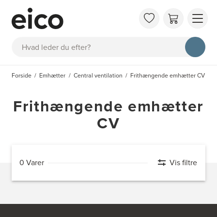
OM 
Søg
FAQ
KAT
Forside
Emhætter
Central ventilation
Frithængende emhætter CV
BES
INS
Frithængende emhætter
CV
0 Varer
Vis filtre