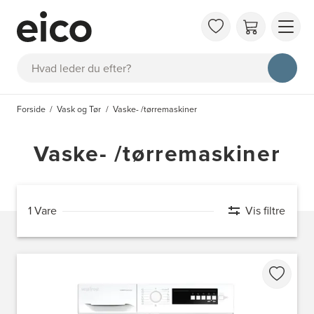
OM 
Søg
FAQ
KAT
Forside
Vask og Tør
Vaske- /tørremaskiner
BES
INS
Vaske- /tørremaskiner
1 Vare
Vis filtre