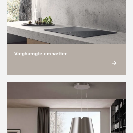
Væghængte emhætter