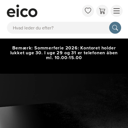
OM 
Søg
FAQ
KAT
BES
Bemærk: Sommerferie 2026: Kontoret holder
lukket uge 30. I uge 29 og 31 er telefonen åben
INS
ml. 10.00-15.00