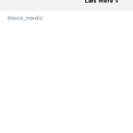
Læs mere
»
@eico_nordic