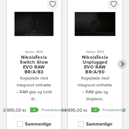
Varenr.: 5970
Varenr.: 5973
NikolaTesla
NikolaTesla
Switch Glow
Unplugged
EVO RAW
EVO RAW
BR/A/83
BR/A/90
Kogeplade med
Kogeplade med
integreret emhætte
integreret emhætte
– RAW glas og hvidt
– RAW glas og
di...
drejekna...
39.995,00 kr.
44.995,00 kr.
25.
Produktdatablad
Produktdatablad
Sammenlign
Sammenlign