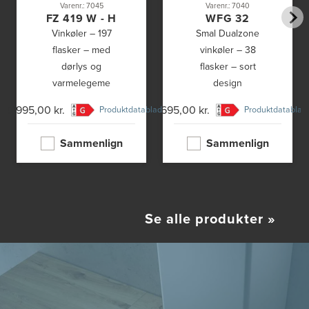
Varenr.: 7045
Varenr.: 7040
FZ 419 W - H
WFG 32
Vinkøler – 197
Smal Dualzone
flasker – med
vinkøler – 38
dørlys og
flasker – sort
varmelegeme
design
25.995,00 kr.
12.695,00 kr.
21.
Produktdatablad
Produktdatablad
Sammenlign
Sammenlign
Se alle produkter
»