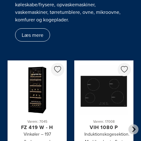
køleskabe/frysere, opvaskemaskiner,
vaskemaskiner, tørretumblere, ovne, mikroovne,
komfurer og kogeplader.
Læs mere
Varenr.: 7045
Varenr.: 17008
FZ 419 W - H
VIH 1080 P
Vinkøler – 197
Induktionskogesektion.