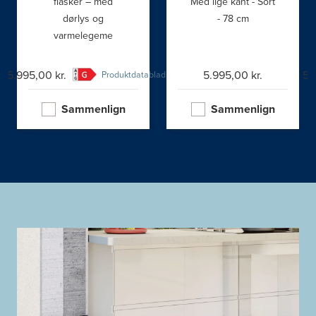
flasker – med
Med lige kant - Sort
dørlys og
- 78 cm
varmelegeme
25.995,00 kr.
5.995,00 kr.
5.
Produktdatablad
Sammenlign
Sammenlign