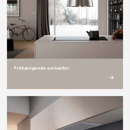
Frithængende emhætter