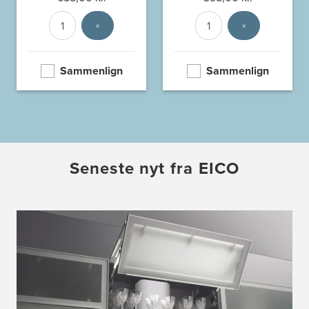
Antal
Vælg enhed
Antal
Vælg enhed
Sammenlign
Sammenlign
Seneste nyt fra EICO