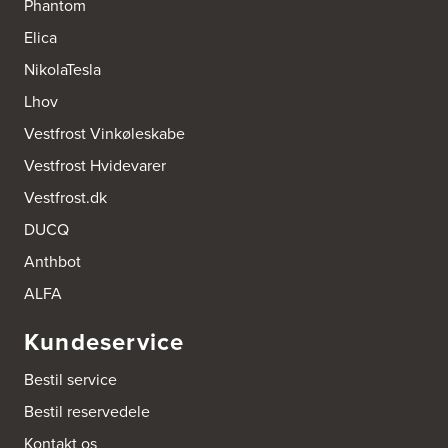
Phantom
9400 Nørresundby
Tel.:
98172377
Elica
http://www.designa.dk
NikolaTesla
AUBO Køkken & Bad Østerbro
Lhov
Vennemindevej 2
Vestfrost Vinkøleskabe
2100 København Ø
Tel.:
22 77 01 95
Vestfrost Hvidevarer
http://www.aubo.dk
Vestfrost.dk
Aktiv Hvidevareservice
DUCQ
Industrivej 8
5560 Aarup
Anthbot
Tel.:
70101005
https://hvidtogfrit.dk/forhandler/aktiv-hvidevareservice/
ALFA
Kundeservice
Amager Køkken bad & Garderobe
Kongelundsvej 324-326
Bestil service
2770 Kastrup
Tel.:
32527121
Bestil reservedele
http://www.amagerkoekken.dk/
Kontakt os