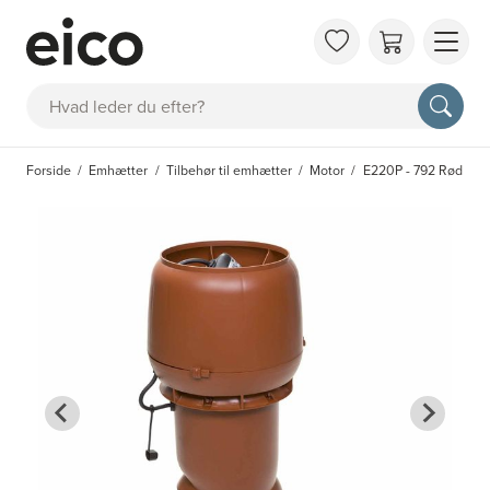
OM 
Søg
FAQ
KAT
Forside
Emhætter
Tilbehør til emhætter
Motor
E220P - 792 Rød
BES
INS