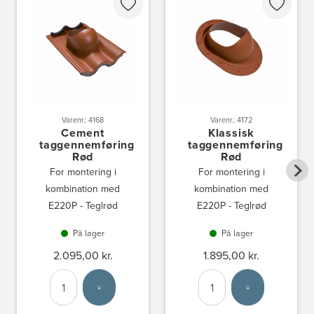
Varenr.: 4168
Varenr.: 4172
Cement
Klassisk
taggennemføring
taggennemføring
Rød
Rød
For montering i
For montering i
kombination med
kombination med
E220P - Teglrød
E220P - Teglrød
På lager
På lager
2.095,00 kr.
1.895,00 kr.
Antal
Vælg enhed
Antal
Vælg enhed