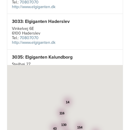
Tel.:
70807070
http://www.elgiganten.dk
3033: Elgiganten Haderslev
Vinkelvej 6E
6100 Haderslev
Tel.:
70807070
http://www.elgiganten.dk
3035: Elgiganten Kalundborg
Stejlhøj 27
4400 Kalundborg
http://www.elgiganten.dk
3384: Punkt 1 - Bjerg Iversen A/S
Odensevej 115
5260 Odense S
14
http://www.punkt1.dk
116
3507: Expert & Punkt 1 Nakskov A/S
130
Ved Dampmøllen 1
154
43