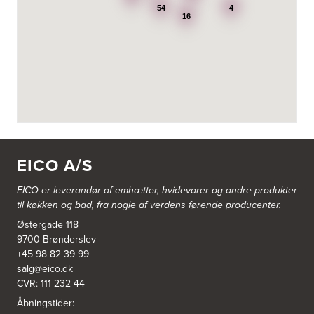
4900 Nakskov
54
4
Tel.:
54920323
16
http://www.punkt1.dk
3822: Power Næstved
Vestergårdsvej 2-4
4700 Næstved
https://www.power.dk/butik/power-naestved/s-3822/
3830: Power Ishøj
Industridalen 11
EICO A/S
2635 Ishøj
https://www.power.dk/butik/power-ishoj/s-3830/
EICO er leverandør af emhætter, hvidevarer og
andre produkter
til køkken og bad, fra nogle af verdens førende producenter.
3831: Power Rødovre
Østergade 118
Rødovre Centrum 90
2610 Rødovre
9700 Brønderslev
https://www.power.dk/butik/power-roedovre/s-3831/
+45 98 82 39 99
salg@eico.dk
CVR: 111 232 44
3832: Power Slagelse
Japanvej 8
Åbningstider:
4200 Slagelse