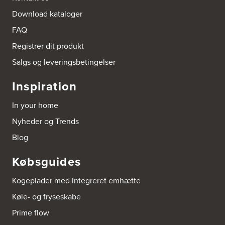
Arden El-service
Download kataloger
Gutenbergvej 1
9510 Arden
FAQ
Tel.:
98561666
http://www.el-salg.dk
Registrer dit produkt
Salgs og leveringsbetingelser
Arnum El-service ApS
Vestergade 30
Inspiration
6510 Gram
Tel.:
74826323
In your home
http://www.el-salg.dk
Nyheder og Trends
Aubo Køkken & Bad Haderslev
Blog
Norgesvej 24C
6100 Haderslev
Købsguides
Tel.:
73702533
http://www.aubo.dk
Kogeplader med integreret emhætte
Aubo Køkken & Bad Helsingør
Køle- og fryseskabe
Fabriksvej 3
Prime flow
3000 Helsingør
Tel.:
49266959