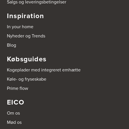
Salgs og leveringsbetingelser
Elmegade 41
4400 Kalundborg
Inspiration
Tel.:
59511842
http://www.aubo.dk
In your home
Aubo Køkken & Bad Køge
Nyheder og Trends
Theilgaardsvej 10
Blog
4600 Køge
Tel.:
25544600
http://www.aubo.dk
Købsguides
Aubo Køkken & Bad Odense
Kogeplader med integreret emhætte
Tagtækkervej 7
Køle- og fryseskabe
5230 Odense M
Tel.:
66156686
Prime flow
http://www.aubo.dk
EICO
Aubo Køkken & Bad Ringsted
Nørregade 27 A
Om os
4100 Ringsted
Tel.:
55700954
Mød os
http://www.aubo.dk