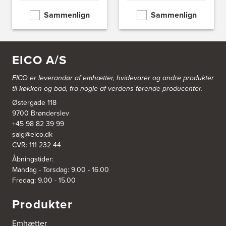
Nordhavnsvej 2
Sammenlign
Sammenlign
6100 Haderslev
https://www.power.dk/butik/power-haderslev/s-3841/
A/S Henning Lund Horsens
EICO A/S
Vegavej 11
8700 Horsens
EICO er leverandør af emhætter, hvidevarer og
andre produkter
Tel.:
75647733
til køkken og bad, fra nogle af verdens førende producenter.
http://www.el-salg.dk
Østergade 118
9700 Brønderslev
A/S Kærsgaard
+45 98 82 39 99
Hjørringvej 42
salg@eico.dk
9400 Nørresundby
Tel.:
98172377
CVR: 111 232 44
http://www.designa.dk
Åbningstider:
Mandag - Torsdag: 9.00 - 16.00
AUBO Køkken & Bad Østerbro
Fredag: 9.00 - 15.00
Vennemindevej 2
2100 København Ø
Produkter
Tel.:
22 77 01 95
http://www.aubo.dk
Emhætter