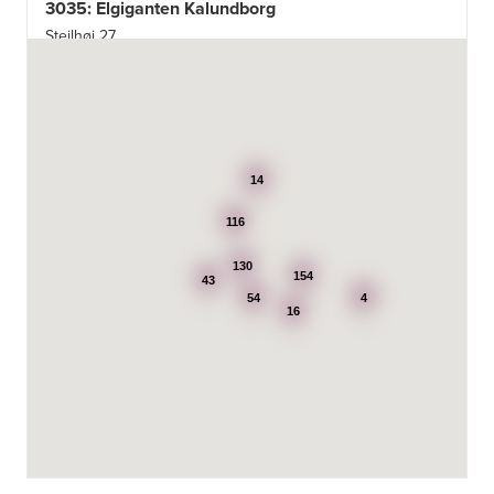
3035: Elgiganten Kalundborg
Stejlhøj 27
4400 Kalundborg
http://www.elgiganten.dk
3384: Punkt 1 - Bjerg Iversen A/S
Odensevej 115
5260 Odense S
14
http://www.punkt1.dk
116
3507: Expert & Punkt 1 Nakskov A/S
130
Ved Dampmøllen 1
154
43
4900 Nakskov
54
4
Tel.:
54920323
16
http://www.punkt1.dk
3822: Power Næstved
Vestergårdsvej 2-4
4700 Næstved
https://www.power.dk/butik/power-naestved/s-3822/