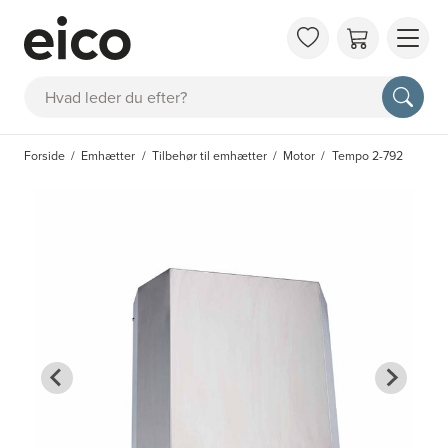
OM 
Søg
FAQ
KAT
Forside
Emhætter
Tilbehør til emhætter
Motor
Tempo 2-792
BES
INS