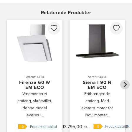
3830: Power Ishøj
Industridalen 11
Relaterede Produkter
2635 Ishøj
https://www.power.dk/butik/power-ishoj/s-3830/
3831: Power Rødovre
Rødovre Centrum 90
2610 Rødovre
https://www.power.dk/butik/power-roedovre/s-3831/
3832: Power Slagelse
Japanvej 8
4200 Slagelse
Varenr.: 4424
Varenr.: 4434
Tel.:
70338080
Firenze 60 W
Siena I 90 N
https://www.power.dk/butik/power-slagelse/s-3832/
EM ECO
EM ECO
Vægmonteret
Frithængende
3836: Power Frederikshavn
emfang, skråtstillet,
emfang. Med
Grønlandsvej 22
denne model
ekstern motor for
9900 Frederikshavn
leveres i...
indv. monter...
https://www.power.dk/butik/power-frederikshavn/s-3836/
13.795,00 kr.
10.
Produktdatabla
Produktdatablad
3841: Power Haderslev