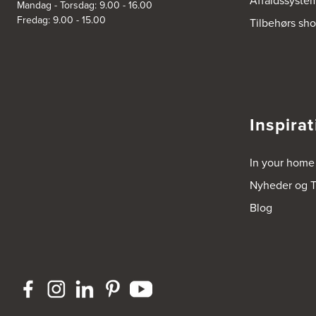
Affaldssyste
Mandag - Torsdag: 9.00 - 16.00
3832: Power Slagelse
Fredag: 9.00 - 15.00
Tilbehørs sh
Japanvej 8
4200 Slagelse
Tel.:
70338080
https://www.power.dk/butik/power-slagelse/s-3832/
3836: Power Frederikshavn
Inspirat
Grønlandsvej 22
9900 Frederikshavn
https://www.power.dk/butik/power-frederikshavn/s-3836/
In your home
3841: Power Haderslev
Nyheder og T
Nordhavnsvej 2
Blog
6100 Haderslev
https://www.power.dk/butik/power-haderslev/s-3841/
A/S Henning Lund Horsens
Vegavej 11
8700 Horsens
Tel.:
75647733
http://www.el-salg.dk