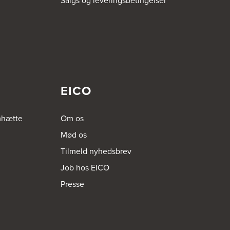
Salgs og leveringsbetingelser
EICO
mhætte
Om os
Mød os
Tilmeld nyhedsbrev
Job hos EICO
Presse