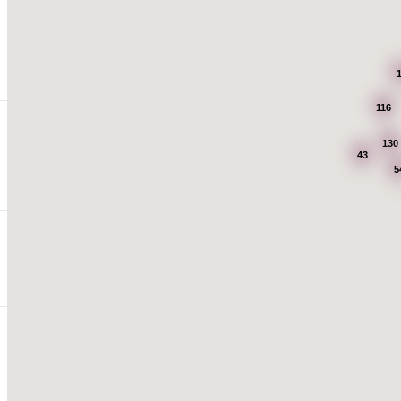
116
130
43
5