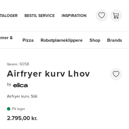
TALOGER
BESTIL SERVICE
INSPIRATION
emer &
Pizza
Robotplæneklippere
Shop
Brands
e
mer & Vaske
Shop
Brands
6058
Varenr.:
Airfryer kurv Lhov
by
Airfryer kurv, Stål
På lager
2.795,00 kr.