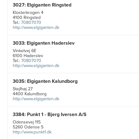
3027: Elgiganten Ringsted
Klosterkrogen 4
4100 Ringsted
Tel.:
70807070
http://www.elgiganten.dk
3033: Elgiganten Haderslev
Vinkelvej 6E
6100 Haderslev
Tel.:
70807070
http://www.elgiganten.dk
3035: Elgiganten Kalundborg
Stejlhøj 27
4400 Kalundborg
http://www.elgiganten.dk
3384: Punkt 1 - Bjerg Iversen A/S
Odensevej 115
5260 Odense S
http://www.punkt1.dk