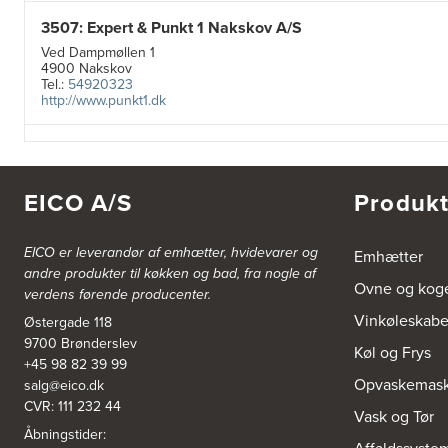
3507: Expert & Punkt 1 Nakskov A/S
Ved Dampmøllen 1
4900 Nakskov
Tel.:
54920323
http://www.punkt1.dk
3822: Power Næstved
Vestergårdsvej 2-4
4700 Næstved
EICO A/S
Produkt
https://www.power.dk/butik/power-naestved/s-3822/
EICO er leverandør af emhætter, hvidevarer og
Emhætter
3830: Power Ishøj
andre produkter til køkken og bad, fra nogle af
Industridalen 11
Ovne og kog
verdens førende producenter.
2635 Ishøj
https://www.power.dk/butik/power-ishoj/s-3830/
Vinkøleskab
Østergade 118
9700 Brønderslev
Køl og Frys
3831: Power Rødovre
+45 98 82 39 99
Opvaskemask
salg@eico.dk
Rødovre Centrum 90
2610 Rødovre
CVR: 111 232 44
Vask og Tør
https://www.power.dk/butik/power-roedovre/s-3831/
Åbningstider: