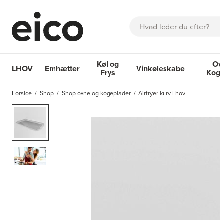
Søg
Køl og
O
LHOV
Emhætter
Vinkøleskabe
Frys
Kog
OM EICO
FAQ
KATALOGER
BESTIL SERVICE
INSPIRA
Forside
Shop
Shop ovne og kogeplader
Airfryer kurv Lhov
Emhætter
Køl og Frys
Vinkøleskabe
Ovne 