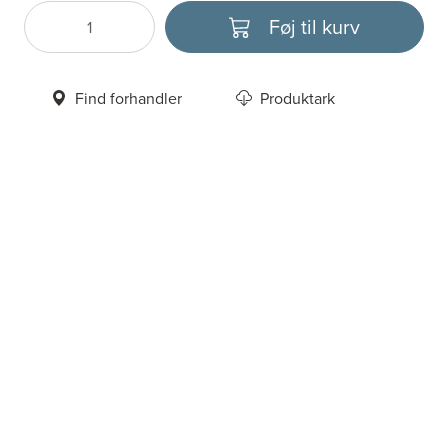
Føj til kurv
Antal
Vælg enhed
Find forhandler
Produktark