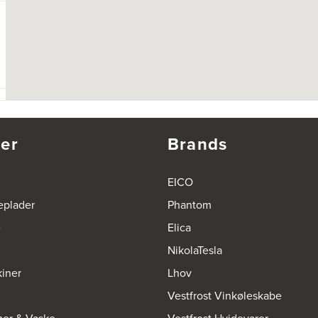
er
Brands
EICO
eplader
Phantom
e
Elica
NikolaTesla
iner
Lhov
Vestfrost Vinkøleskabe