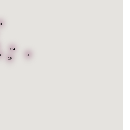
14
154
4
4
16