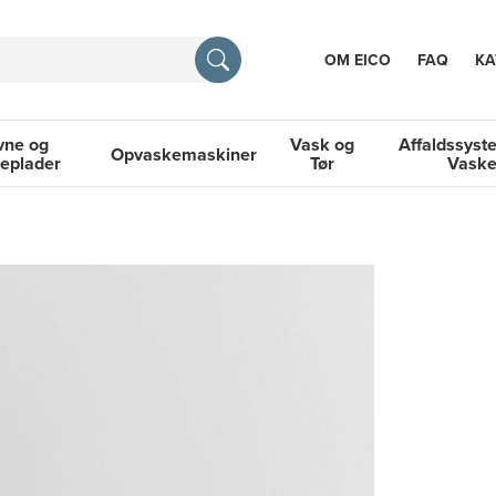
OM EICO
FAQ
KA
vne og
Vask og
Affaldssyst
Opvaskemaskiner
eplader
Tør
Vask
TION
og Kogeplader
Opvaskemaskiner
Vask og Tør
Affaldssyste