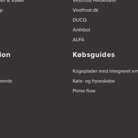
mer & Vaske
Vestfrost Hvidevarer
op
Vestfrost.dk
DUCQ
Anthbot
ALFA
ion
Købsguides
Kogeplader med integreret e
rends
Køle- og fryseskabe
Prime flow