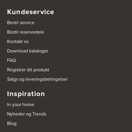
Kundeservice
Amager Køkken bad & Garderobe
Kongelundsvej 324-326
Bestil service
2770 Kastrup
Tel.:
32527121
Bestil reservedele
http://www.amagerkoekken.dk/
Kontakt os
Arden El-service
Download kataloger
Gutenbergvej 1
9510 Arden
FAQ
Tel.:
98561666
http://www.el-salg.dk
Registrer dit produkt
Salgs og leveringsbetingelser
Arnum El-service ApS
Vestergade 30
Inspiration
6510 Gram
Tel.:
74826323
In your home
http://www.el-salg.dk
Nyheder og Trends
Aubo Køkken & Bad Haderslev
Blog
Norgesvej 24C
6100 Haderslev