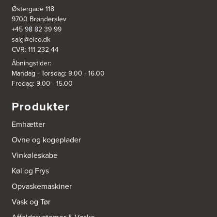
Østergade 118
Rødovre Centrum 90
2610 Rødovre
9700 Brønderslev
https://www.power.dk/butik/power-roedovre/s-3831/
+45 98 82 39 99
salg@eico.dk
CVR: 111 232 44
3832: Power Slagelse
Japanvej 8
Åbningstider:
4200 Slagelse
Mandag - Torsdag: 9.00 - 16.00
Tel.:
70338080
Fredag: 9.00 - 15.00
https://www.power.dk/butik/power-slagelse/s-3832/
Produkter
3836: Power Frederikshavn
Grønlandsvej 22
Emhætter
9900 Frederikshavn
https://www.power.dk/butik/power-frederikshavn/s-3836/
Ovne og kogeplader
Vinkøleskabe
3841: Power Haderslev
Køl og Frys
Nordhavnsvej 2
6100 Haderslev
Opvaskemaskiner
https://www.power.dk/butik/power-haderslev/s-3841/
Vask og Tør
A/S Henning Lund Horsens