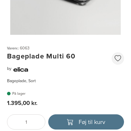
6063
Varenr.:
Bageplade Multi 60
by
Bageplade, Sort
På lager
1.395,00 kr.
Føj til kurv
Antal
Vælg enhed