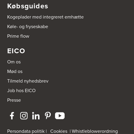
Købsguides
Tel.:
73702533
http://www.aubo.dk
Kogeplader med integreret emhætte
Aubo Køkken & Bad Helsingør
Køle- og fryseskabe
Fabriksvej 3
Prime flow
3000 Helsingør
Tel.:
49266959
http://www.aubo.dk
EICO
Aubo Køkken & Bad Horsens
Om os
Løvenørnsgade 12
Mød os
8700 Horsens
Tel.:
21695061
Tilmeld nyhedsbrev
http://www.aubo.dk
Job hos EICO
Aubo Køkken & Bad Kalundborg
Presse
Elmegade 41
4400 Kalundborg
Tel.:
59511842
http://www.aubo.dk
Persondata politik
|
Cookies
|
Whistleblowerordning