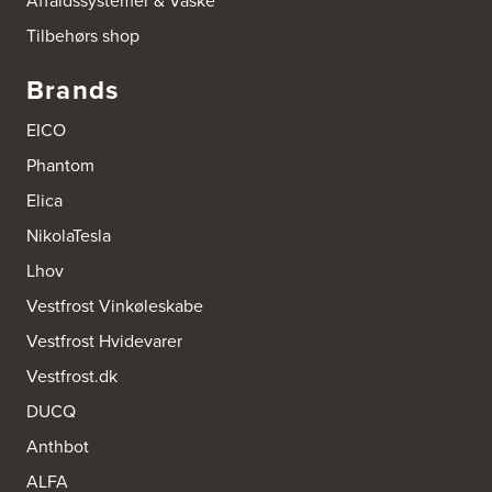
Affaldssystemer & Vaske
Vegavej 11
Tilbehørs shop
8700 Horsens
Tel.:
75647733
http://www.el-salg.dk
Brands
A/S Kærsgaard
EICO
Hjørringvej 42
Phantom
9400 Nørresundby
Tel.:
98172377
Elica
http://www.designa.dk
NikolaTesla
AUBO Køkken & Bad Østerbro
Lhov
Vennemindevej 2
Vestfrost Vinkøleskabe
2100 København Ø
Tel.:
22 77 01 95
Vestfrost Hvidevarer
http://www.aubo.dk
Vestfrost.dk
Aktiv Hvidevareservice
DUCQ
Industrivej 8
5560 Aarup
Anthbot
Tel.:
70101005
https://hvidtogfrit.dk/forhandler/aktiv-hvidevareservice/
ALFA