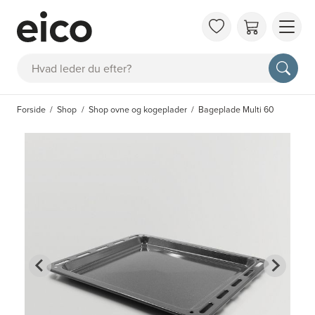
OM 
Søg
FAQ
KAT
Forside
Shop
Shop ovne og kogeplader
Bageplade Multi 60
BES
INS