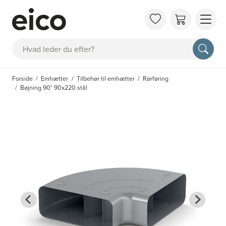
OM 
Søg
FAQ
KAT
Forside
Emhætter
Tilbehør til emhætter
Rørføring
BES
Bøjning 90° 90x220 stål
INS