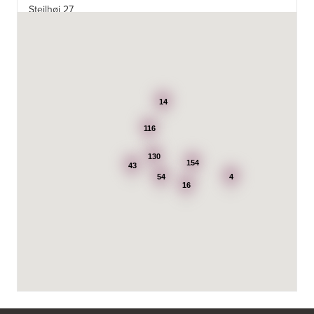
Stejlhøj 27
4400 Kalundborg
http://www.elgiganten.dk
3384: Punkt 1 - Bjerg Iversen A/S
Odensevej 115
5260 Odense S
14
http://www.punkt1.dk
116
3507: Expert & Punkt 1 Nakskov A/S
Ved Dampmøllen 1
130
154
43
4900 Nakskov
54
4
Tel.:
54920323
16
http://www.punkt1.dk
3822: Power Næstved
Vestergårdsvej 2-4
4700 Næstved
https://www.power.dk/butik/power-naestved/s-3822/
3830: Power Ishøj