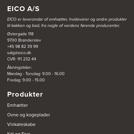
Industridalen 11
EICO A/S
2635 Ishøj
https://www.power.dk/butik/power-ishoj/s-3830/
EICO er leverandør af emhætter, hvidevarer og
andre produkter
til køkken og bad, fra nogle af verdens førende producenter.
3831: Power Rødovre
Østergade 118
Rødovre Centrum 90
2610 Rødovre
9700 Brønderslev
https://www.power.dk/butik/power-roedovre/s-3831/
+45 98 82 39 99
salg@eico.dk
CVR: 111 232 44
3832: Power Slagelse
Japanvej 8
Åbningstider:
4200 Slagelse
Mandag - Torsdag: 9.00 - 16.00
Tel.:
70338080
Fredag: 9.00 - 15.00
https://www.power.dk/butik/power-slagelse/s-3832/
Produkter
3836: Power Frederikshavn
Grønlandsvej 22
Emhætter
9900 Frederikshavn
https://www.power.dk/butik/power-frederikshavn/s-3836/
Ovne og kogeplader
Vinkøleskabe
3841: Power Haderslev
Køl og Frys