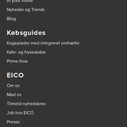
In your home
http://www.el-salg.dk
Nyheder og Trends
Aubo Køkken & Bad Haderslev
Blog
Norgesvej 24C
6100 Haderslev
Købsguides
Tel.:
73702533
http://www.aubo.dk
Kogeplader med integreret emhætte
Aubo Køkken & Bad Helsingør
Køle- og fryseskabe
Fabriksvej 3
Prime flow
3000 Helsingør
Tel.:
49266959
http://www.aubo.dk
EICO
Aubo Køkken & Bad Horsens
Om os
Løvenørnsgade 12
Mød os
8700 Horsens
Tel.:
21695061
Tilmeld nyhedsbrev
http://www.aubo.dk
Job hos EICO
Aubo Køkken & Bad Kalundborg
Presse
Elmegade 41