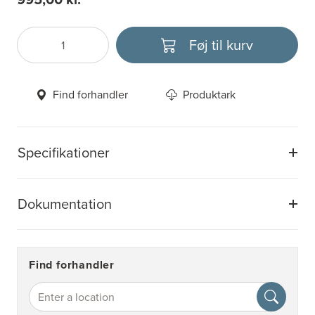
Føj til kurv
Antal
Vælg enhed
Find forhandler
Produktark
Specifikationer
Dokumentation
Find forhandler