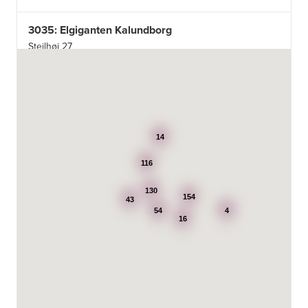
3035: Elgiganten Kalundborg
Stejlhøj 27
4400 Kalundborg
http://www.elgiganten.dk
3384: Punkt 1 - Bjerg Iversen A/S
Odensevej 115
5260 Odense S
14
http://www.punkt1.dk
116
3507: Expert & Punkt 1 Nakskov A/S
Ved Dampmøllen 1
130
154
43
4900 Nakskov
54
4
Tel.:
54920323
16
http://www.punkt1.dk
3822: Power Næstved
Vestergårdsvej 2-4
4700 Næstved
https://www.power.dk/butik/power-naestved/s-3822/