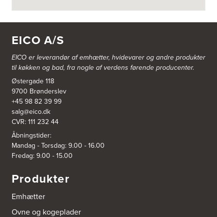
3830: Power Ishøj
Industridalen 11
EICO A/S
2635 Ishøj
https://www.power.dk/butik/power-ishoj/s-3830/
EICO er leverandør af emhætter, hvidevarer og
andre produkter
til køkken og bad, fra nogle af verdens førende producenter.
3831: Power Rødovre
Østergade 118
Rødovre Centrum 90
2610 Rødovre
9700 Brønderslev
https://www.power.dk/butik/power-roedovre/s-3831/
+45 98 82 39 99
salg@eico.dk
CVR: 111 232 44
3832: Power Slagelse
Japanvej 8
Åbningstider:
4200 Slagelse
Mandag - Torsdag: 9.00 - 16.00
Tel.:
70338080
Fredag: 9.00 - 15.00
https://www.power.dk/butik/power-slagelse/s-3832/
Produkter
3836: Power Frederikshavn
Grønlandsvej 22
Emhætter
9900 Frederikshavn
https://www.power.dk/butik/power-frederikshavn/s-3836/
Ovne og kogeplader