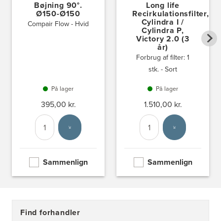
Bøjning 90°.
Long life
Ø150-Ø150
Recirkulationsfilter,
Cylindra I /
Compair Flow - Hvid
Cylindra P,
Victory 2.0 (3
år)
Forbrug af filter: 1
stk. - Sort
På lager
På lager
395,00 kr.
1.510,00 kr.
Antal
Vælg enhed
Antal
Vælg enhed
Sammenlign
Sammenlign
Find forhandler