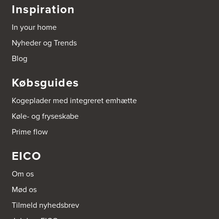
Vestergade 30
Inspiration
6510 Gram
Tel.:
74826323
In your home
http://www.el-salg.dk
Nyheder og Trends
Aubo Køkken & Bad Haderslev
Blog
Norgesvej 24C
6100 Haderslev
Købsguides
Tel.:
73702533
http://www.aubo.dk
Kogeplader med integreret emhætte
Aubo Køkken & Bad Helsingør
Køle- og fryseskabe
Fabriksvej 3
Prime flow
3000 Helsingør
Tel.:
49266959
http://www.aubo.dk
EICO
Aubo Køkken & Bad Horsens
Om os
Løvenørnsgade 12
Mød os
8700 Horsens
Tel.:
21695061
Tilmeld nyhedsbrev
http://www.aubo.dk