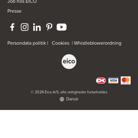
Job hos EICO
Aubo Køkken & Bad Kalundborg
Presse
Elmegade 41
4400 Kalundborg
Tel.:
59511842
http://www.aubo.dk
Persondata politik
|
Cookies
|
Whistleblowerordning
Aubo Køkken & Bad Køge
Theilgaardsvej 10
4600 Køge
Tel.:
25544600
http://www.aubo.dk
Aubo Køkken & Bad Odense
Tagtækkervej 7
© 2026 Eico A/S, alle rettigheder forbeholdes
5230 Odense M
Dansk
Tel.:
66156686
http://www.aubo.dk
Aubo Køkken & Bad Ringsted
Nørregade 27 A
4100 Ringsted