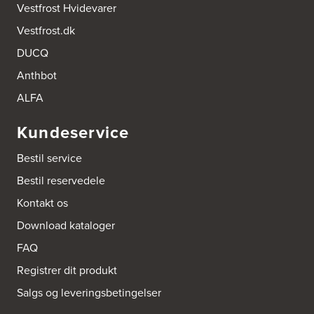
Vestfrost Hvidevarer
http://www.aubo.dk
Vestfrost.dk
Aktiv Hvidevareservice
DUCQ
Industrivej 8
5560 Aarup
Anthbot
Tel.:
70101005
https://hvidtogfrit.dk/forhandler/aktiv-hvidevareservice/
ALFA
Kundeservice
Amager Køkken bad & Garderobe
Kongelundsvej 324-326
Bestil service
2770 Kastrup
Tel.:
32527121
Bestil reservedele
http://www.amagerkoekken.dk/
Kontakt os
Arden El-service
Download kataloger
Gutenbergvej 1
9510 Arden
FAQ
Tel.:
98561666
http://www.el-salg.dk
Registrer dit produkt
Salgs og leveringsbetingelser
Arnum El-service ApS