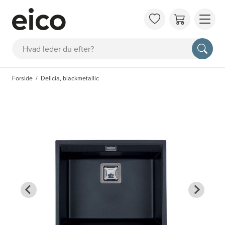
OM 
Søg
FAQ
KAT
Forside
Delicia, blackmetallic
BES
INS