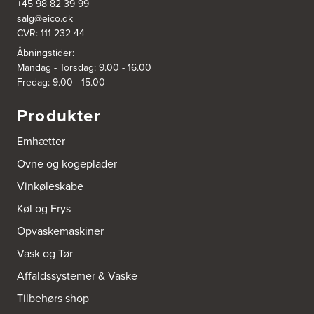
+45 98 82 39 99
Aubo Køkken & Bad Ringsted
salg@eico.dk
Nørregade 27 A
4100 Ringsted
CVR: 111 232 44
Tel.:
55700954
Åbningstider:
http://www.aubo.dk
Mandag - Torsdag: 9.00 - 16.00
Fredag: 9.00 - 15.00
Aubo Køkken & Bad Salling
Hedegaardvej 1, Durup
Produkter
7870 Roslev
Tel.:
60855409
Emhætter
http://www.aubo.dk
Ovne og kogeplader
Aubo Køkken & Bad Slagelse
Vinkøleskabe
Fisketorvet 4H
4200 Slagelse
Køl og Frys
Tel.:
20488824
http://www.aubo.dk
Opvaskemaskiner
Vask og Tør
Aubo Køkken & Bad Sølsted
Affaldssystemer & Vaske
Ribe Landevej 84
6270 Tønder
Tilbehørs shop
Tel.:
70271056
http://www.aubo.dk