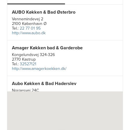
AUBO Køkken & Bad Østerbro
Vennemindevej 2
2100 København Ø
Tel.:
22 77 01 95
http://www.aubo.dk
Amager Køkken bad & Garderobe
Kongelundsvej 324-326
2770 Kastrup
Tel.:
32527121
http://www.amagerkoekken.dk/
Aubo Køkken & Bad Haderslev
Norgesvej 24C
6100 Haderslev
Tel.:
73702533
http://www.aubo.dk
Aubo Køkken & Bad Helsingør
Fabriksvej 3