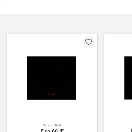
3822: Power Næstved
Vestergårdsvej 2-4
4700 Næstved
https://www.power.dk/butik/power-naestved/s-3822/
3830: Power Ishøj
Industridalen 11
2635 Ishøj
https://www.power.dk/butik/power-ishoj/s-3830/
3831: Power Rødovre
Rødovre Centrum 90
2610 Rødovre
https://www.power.dk/butik/power-roedovre/s-3831/
3832: Power Slagelse
Japanvej 8
4200 Slagelse
Tel.:
70338080
https://www.power.dk/butik/power-slagelse/s-3832/
Varenr.: 2464
Eico 60 IF