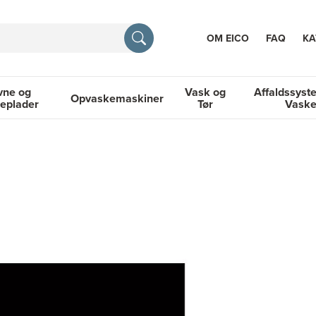
OM EICO
FAQ
KA
vne og
Vask og
Affaldssyst
Opvaskemaskiner
eplader
Tør
Vask
TION
og Kogeplader
Opvaskemaskiner
Vask og Tør
Affaldssyste