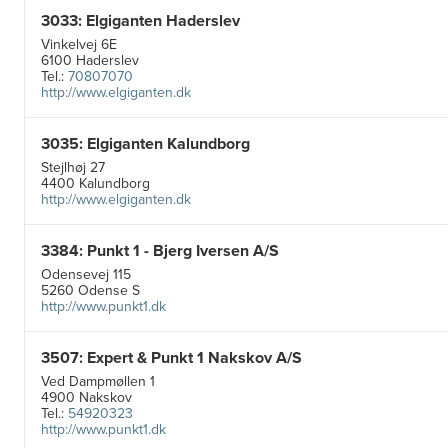
3033: Elgiganten Haderslev
Vinkelvej 6E
6100 Haderslev
Tel.:
70807070
http://www.elgiganten.dk
3035: Elgiganten Kalundborg
Stejlhøj 27
4400 Kalundborg
http://www.elgiganten.dk
3384: Punkt 1 - Bjerg Iversen A/S
Odensevej 115
5260 Odense S
http://www.punkt1.dk
3507: Expert & Punkt 1 Nakskov A/S
Ved Dampmøllen 1
4900 Nakskov
Tel.:
54920323
http://www.punkt1.dk