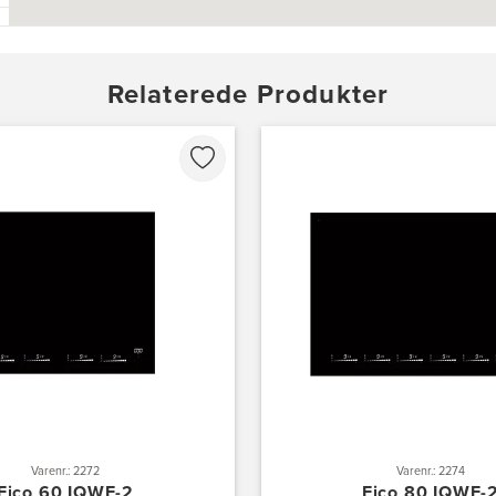
Relaterede Produkter
Varenr.: 2272
Varenr.: 2274
Eico 60 IQWF-2
Eico 80 IQWF-