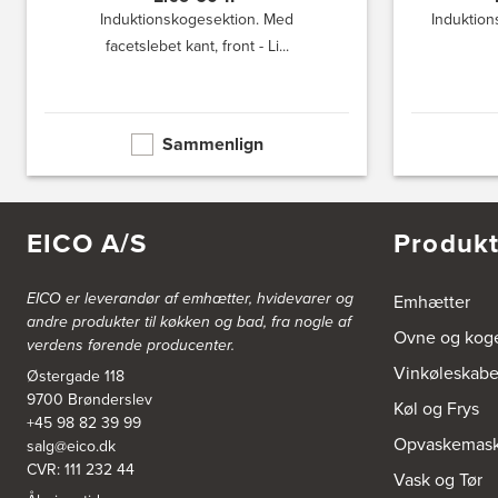
Induktionskogesektion. Med
Induktion
3836: Power Frederikshavn
facetslebet kant, front - Li...
Grønlandsvej 22
9900 Frederikshavn
https://www.power.dk/butik/power-frederikshavn/s-3836/
Sammenlign
3841: Power Haderslev
Nordhavnsvej 2
6100 Haderslev
https://www.power.dk/butik/power-haderslev/s-3841/
EICO A/S
Produkt
A/S Henning Lund Horsens
Vegavej 11
EICO er leverandør af emhætter, hvidevarer og
Emhætter
8700 Horsens
andre produkter til køkken og bad, fra nogle af
Tel.:
75647733
Ovne og kog
verdens førende producenter.
http://www.el-salg.dk
Vinkøleskab
Østergade 118
9700 Brønderslev
A/S Kærsgaard
Køl og Frys
+45 98 82 39 99
Hjørringvej 42
Opvaskemask
salg@eico.dk
9400 Nørresundby
Tel.:
98172377
CVR: 111 232 44
Vask og Tør
http://www.designa.dk