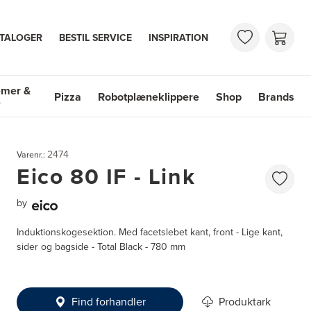
TALOGER
BESTIL SERVICE
INSPIRATION
emer &
Pizza
Robotplæneklippere
Shop
Brands
e
mer & Vaske
Shop
Brands
2474
Varenr.:
Eico 80 IF - Link
by
Induktionskogesektion. Med facetslebet kant, front - Lige kant,
sider og bagside - Total Black - 780 mm
Find forhandler
Produktark