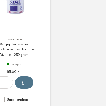
Varenr.: 2509
Kogepladerens
s til keramiske kogeplader -
Diverse - 250 gram
På lager
65,00 kr.
Antal
Vælg enhed
Sammenlign