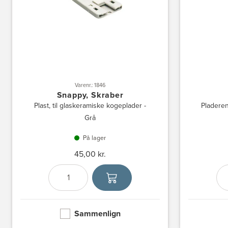
Varenr.: 1846
Snappy, Skraber
Plast, til glaskeramiske kogeplader -
Pladeren
Grå
På lager
45,00 kr.
Antal
Vælg enhed
Sammenlign