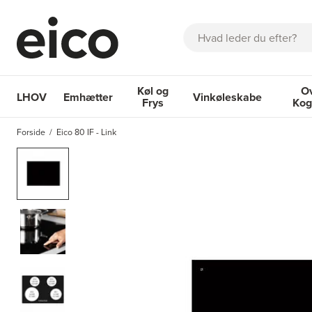
Søg
Køl og
O
LHOV
Emhætter
Vinkøleskabe
Frys
Kog
OM EICO
FAQ
KATALOGER
BESTIL SERVICE
INSPIRA
Forside
Eico 80 IF - Link
Emhætter
Køl og Frys
Vinkøleskabe
Ovne 