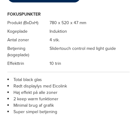
FOKUSPUNKTER
Produkt (BxDxH)
780 x 520 x 47 mm
Kogeplade
Induktion
Antal zoner
4 stk.
Betjening
Slidertouch control med light guide
(kogeplade)
Effekttrin
10 trin
Total black glas
Rødt displaylys med Eicolink
Høj effekt på alle zoner
2 keep warm funktioner
Minimal brug af grafik
Super simpel betjening