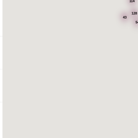
114
128
43
5