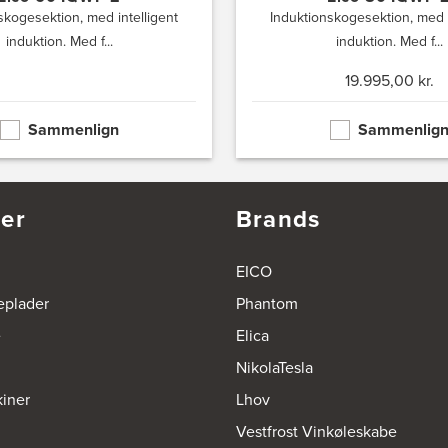
skogesektion, med intelligent
Induktionskogesektion, med i
induktion. Med f...
induktion. Med f...
19.995,00 kr.
Sammenlign
Sammenlig
er
Brands
EICO
eplader
Phantom
e
Elica
NikolaTesla
iner
Lhov
Vestfrost Vinkøleskabe