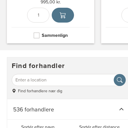
995,00 kr.
Antal
Vælg enhed
Sammenlign
Find forhandler
Find forhandlere nær dig
536 forhandlere
Sortér efter navn
Sortér efter distance