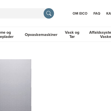
OM EICO
FAQ
KA
vne og
Vask og
Affaldssyst
Opvaskemaskiner
eplader
Tør
Vask
TION
og Kogeplader
Opvaskemaskiner
Vask og Tør
Affaldssyste