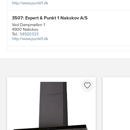
http://www.punkt1.dk
3507: Expert & Punkt 1 Nakskov A/S
Ved Dampmøllen 1
4900 Nakskov
Tel.:
54920323
http://www.punkt1.dk
3822: Power Næstved
Vestergårdsvej 2-4
4700 Næstved
https://www.power.dk/butik/power-naestved/s-3822/
3830: Power Ishøj
Industridalen 11
2635 Ishøj
https://www.power.dk/butik/power-ishoj/s-3830/
3831: Power Rødovre
Rødovre Centrum 90
2610 Rødovre