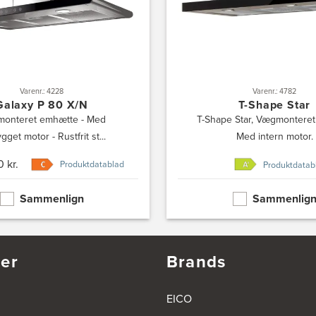
Varenr.: 4228
Varenr.: 4782
Galaxy P 80 X/N
T-Shape Star
onteret emhætte - Med
T-Shape Star, Vægmonteret
gget motor - Rustfrit st...
Med intern motor.
 kr.
Produktdatablad
Produktdatab
Sammenlign
Sammenlig
er
Brands
EICO