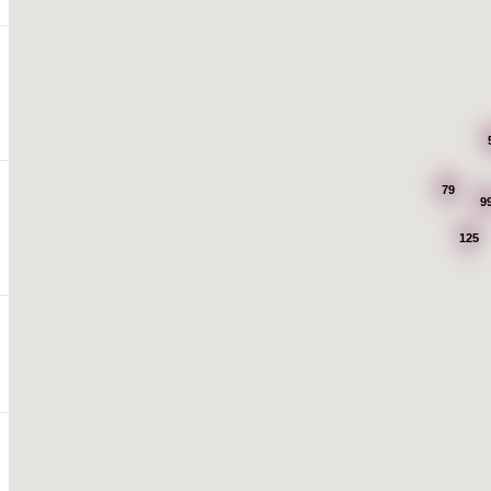
79
9
125