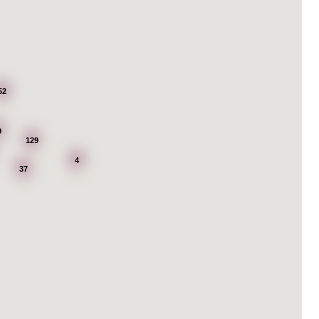
52
9
129
4
37