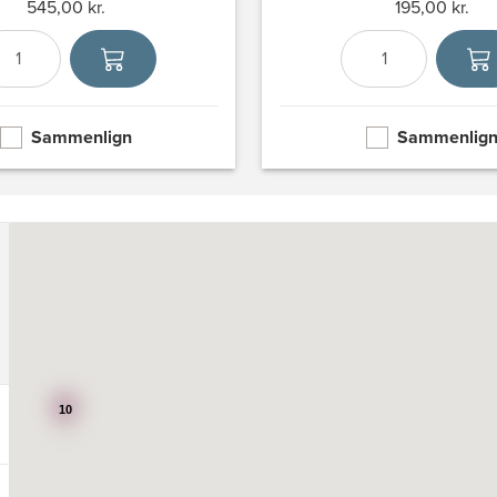
545,00 kr.
195,00 kr.
Antal
Vælg enhed
Antal
Vælg en
Sammenlign
Sammenlig
10