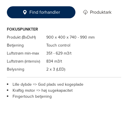
Find forhandler
Produktark
FOKUSPUNKTER
Produkt (BxDxH)
900 x 400 x 740 - 990 mm
Betjening
Touch control
Luftstrøm min-max
351 - 629 m3/t
Luftstrøm (intensiv)
834 m3/t
Belysning
2 x 3 (LED)
Lille dybde => God plads ved kogeplade
Kraftig motor => høj sugekapacitet
Fingertouch betjening