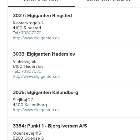
3027: Elgiganten Ringsted
Klosterkrogen 4
4100 Ringsted
Tel.:
70807070
http://www.elgiganten.dk
3033: Elgiganten Haderslev
Vinkelvej 6E
6100 Haderslev
Tel.:
70807070
http://www.elgiganten.dk
3035: Elgiganten Kalundborg
Stejlhøj 27
4400 Kalundborg
http://www.elgiganten.dk
3384: Punkt 1 - Bjerg Iversen A/S
Odensevej 115
5260 Odense S