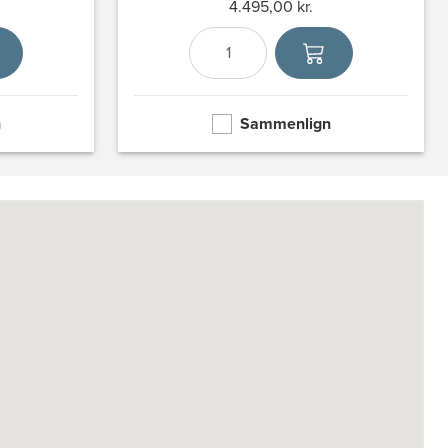
4.495,00 kr.
hed
Antal
Vælg enhed
n
Sammenlign