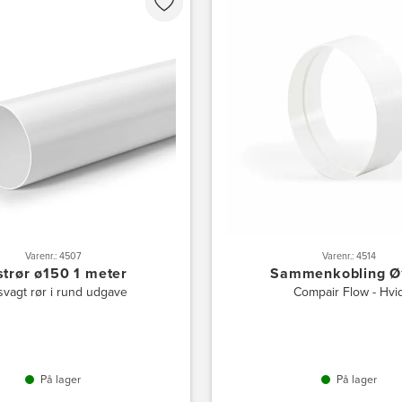
Varenr.: 4507
Varenr.: 4514
strør ø150 1 meter
Sammenkobling Ø
svagt rør i rund udgave
Compair Flow - Hvi
På lager
På lager