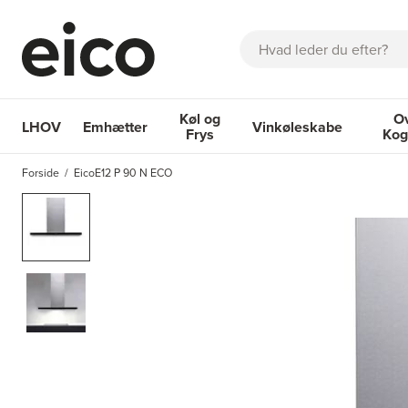
Søg
Køl og
O
LHOV
Emhætter
Vinkøleskabe
Frys
Kog
OM EICO
FAQ
KATALOGER
BESTIL SERVICE
INSPIRA
Forside
EicoE12 P 90 N ECO
Emhætter
Køl og Frys
Vinkøleskabe
Ovne 