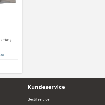
 emfang,
lad
n
Kundeservice
Bestil service