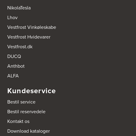
NikolaTesla
AUBO Køkken & Bad Østerbro
Lhov
Vennemindevej 2
Vestfrost Vinkøleskabe
2100 København Ø
Tel.:
22 77 01 95
Vestfrost Hvidevarer
http://www.aubo.dk
Vestfrost.dk
Aktiv Hvidevareservice
DUCQ
Industrivej 8
5560 Aarup
Anthbot
Tel.:
70101005
https://hvidtogfrit.dk/forhandler/aktiv-hvidevareservice/
ALFA
Kundeservice
Amager Køkken bad & Garderobe
Kongelundsvej 324-326
Bestil service
2770 Kastrup
Tel.:
32527121
Bestil reservedele
http://www.amagerkoekken.dk/
Kontakt os
Arden El-service
Download kataloger
Gutenbergvej 1