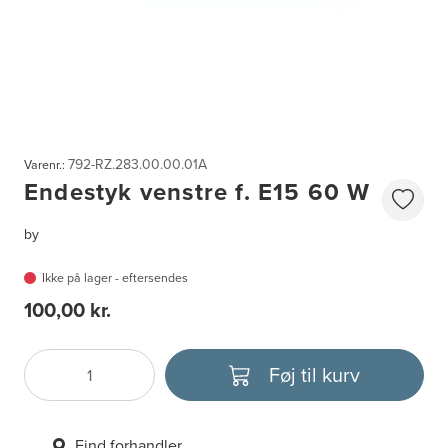
792-RZ.283.00.00.01A
Varenr.:
Endestyk venstre f. E15 60 W
by
Ikke på lager - eftersendes
100,00 kr.
Føj til kurv
Antal
Vælg enhed
Find forhandler