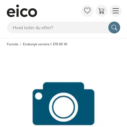
OM 
Søg
FAQ
KAT
Forside
Endestyk venstre f. E15 60 W
BES
INS