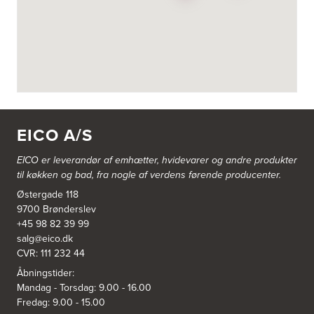
3822: Power Næstved
Vestergårdsvej 2-4
4700 Næstved
https://www.power.dk/butik/power-naestved/s-3822/
3830: Power Ishøj
Industridalen 11
EICO A/S
2635 Ishøj
https://www.power.dk/butik/power-ishoj/s-3830/
EICO er leverandør af emhætter, hvidevarer og
andre produkter
til køkken og bad, fra nogle af verdens førende producenter.
3831: Power Rødovre
Østergade 118
Rødovre Centrum 90
2610 Rødovre
9700 Brønderslev
https://www.power.dk/butik/power-roedovre/s-3831/
+45 98 82 39 99
salg@eico.dk
CVR: 111 232 44
3832: Power Slagelse
Japanvej 8
Åbningstider:
4200 Slagelse
Mandag - Torsdag: 9.00 - 16.00
Tel.:
70338080
Fredag: 9.00 - 15.00
https://www.power.dk/butik/power-slagelse/s-3832/