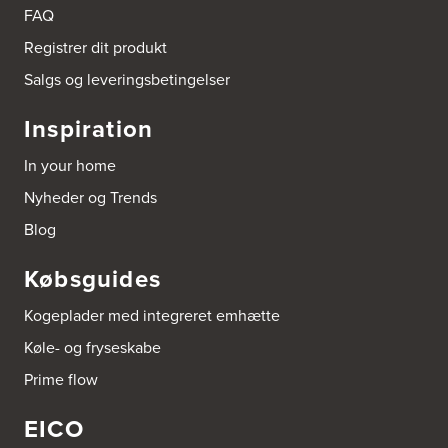
9510 Arden
FAQ
Tel.:
98561666
http://www.el-salg.dk
Registrer dit produkt
Salgs og leveringsbetingelser
Arnum El-service ApS
Vestergade 30
Inspiration
6510 Gram
Tel.:
74826323
In your home
http://www.el-salg.dk
Nyheder og Trends
Aubo Køkken & Bad Haderslev
Blog
Norgesvej 24C
6100 Haderslev
Købsguides
Tel.:
73702533
http://www.aubo.dk
Kogeplader med integreret emhætte
Aubo Køkken & Bad Helsingør
Køle- og fryseskabe
Fabriksvej 3
Prime flow
3000 Helsingør
Tel.:
49266959
http://www.aubo.dk
EICO