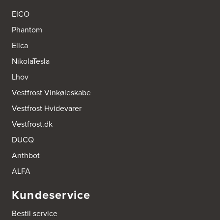
A/S Kærsgaard
EICO
Hjørringvej 42
Phantom
9400 Nørresundby
Tel.:
98172377
Elica
http://www.designa.dk
NikolaTesla
AUBO Køkken & Bad Østerbro
Lhov
Vennemindevej 2
Vestfrost Vinkøleskabe
2100 København Ø
Tel.:
22 77 01 95
Vestfrost Hvidevarer
http://www.aubo.dk
Vestfrost.dk
Aktiv Hvidevareservice
DUCQ
Industrivej 8
5560 Aarup
Anthbot
Tel.:
70101005
https://hvidtogfrit.dk/forhandler/aktiv-hvidevareservice/
ALFA
Kundeservice
Amager Køkken bad & Garderobe
Kongelundsvej 324-326
Bestil service
2770 Kastrup