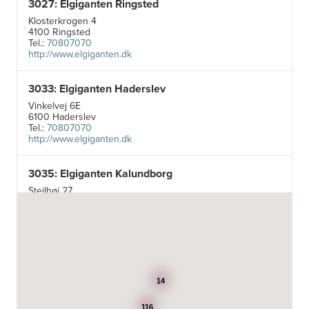
3027: Elgiganten Ringsted
Klosterkrogen 4
4100 Ringsted
Tel.:
70807070
http://www.elgiganten.dk
3033: Elgiganten Haderslev
Vinkelvej 6E
6100 Haderslev
Tel.:
70807070
http://www.elgiganten.dk
3035: Elgiganten Kalundborg
Stejlhøj 27
4400 Kalundborg
http://www.elgiganten.dk
3384: Punkt 1 - Bjerg Iversen A/S
Odensevej 115
5260 Odense S
14
http://www.punkt1.dk
116