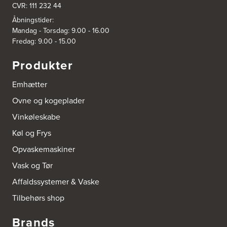
CVR: 111 232 44
3832: Power Slagelse
Japanvej 8
Åbningstider:
4200 Slagelse
Mandag - Torsdag: 9.00 - 16.00
Tel.:
70338080
Fredag: 9.00 - 15.00
https://www.power.dk/butik/power-slagelse/s-3832/
Produkter
3836: Power Frederikshavn
Grønlandsvej 22
Emhætter
9900 Frederikshavn
https://www.power.dk/butik/power-frederikshavn/s-3836/
Ovne og kogeplader
Vinkøleskabe
3841: Power Haderslev
Køl og Frys
Nordhavnsvej 2
6100 Haderslev
Opvaskemaskiner
https://www.power.dk/butik/power-haderslev/s-3841/
Vask og Tør
A/S Henning Lund Horsens
Affaldssystemer & Vaske
Vegavej 11
Tilbehørs shop
8700 Horsens
Tel.:
75647733
http://www.el-salg.dk
Brands