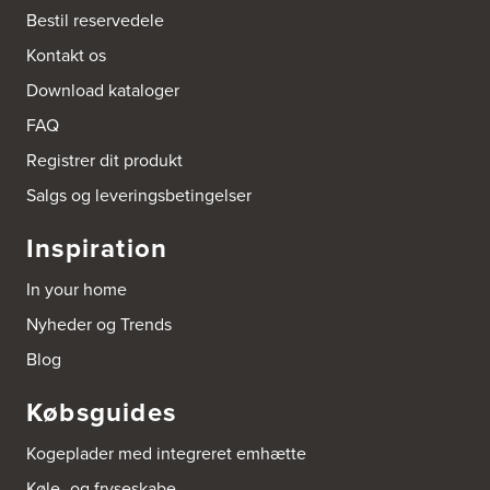
Tel.:
32527121
Bestil reservedele
http://www.amagerkoekken.dk/
Kontakt os
Arden El-service
Download kataloger
Gutenbergvej 1
9510 Arden
FAQ
Tel.:
98561666
http://www.el-salg.dk
Registrer dit produkt
Salgs og leveringsbetingelser
Arnum El-service ApS
Vestergade 30
Inspiration
6510 Gram
Tel.:
74826323
In your home
http://www.el-salg.dk
Nyheder og Trends
Aubo Køkken & Bad Haderslev
Blog
Norgesvej 24C
6100 Haderslev
Købsguides
Tel.:
73702533
http://www.aubo.dk
Kogeplader med integreret emhætte
Aubo Køkken & Bad Helsingør
Køle- og fryseskabe