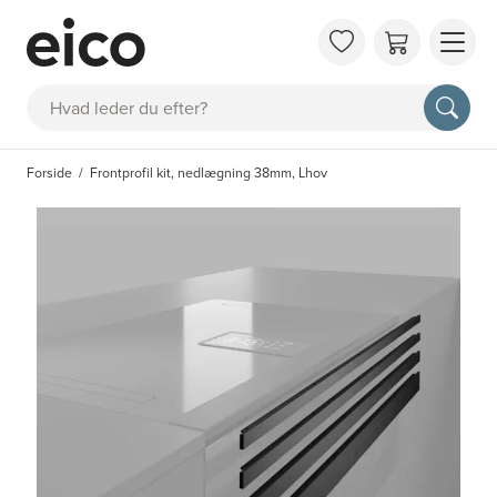
OM 
Søg
FAQ
KAT
Forside
Frontprofil kit, nedlægning 38mm, Lhov
BES
INS