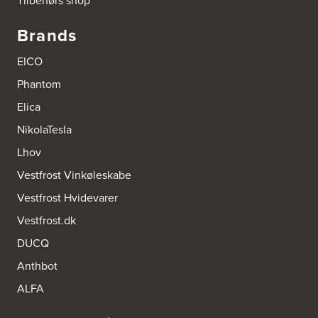
Tilbehørs shop
Brands
EICO
Phantom
Elica
NikolaTesla
Lhov
Vestfrost Vinkøleskabe
Vestfrost Hvidevarer
Vestfrost.dk
DUCQ
Anthbot
ALFA