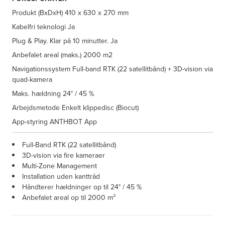
Produkt (BxDxH)
410 x 630 x 270 mm
Kabelfri teknologi
Ja
Plug & Play. Klar på 10 minutter.
Ja
Anbefalet areal (maks.)
2000 m2
Navigationssystem
Full-band RTK (22 satellitbånd) + 3D-vision via
quad-kamera
Maks. hældning
24° / 45 %
Arbejdsmetode
Enkelt klippedisc (Biocut)
App-styring
ANTHBOT App
Full-Band RTK (22 satellitbånd)
3D-vision via fire kameraer
Multi-Zone Management
Installation uden kanttråd
Håndterer hældninger op til 24° / 45 %
Anbefalet areal op til 2000 m²