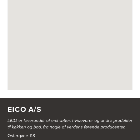
EICO A/S
EICO er leverandør af emhætter, hvidevarer og
andre produkter
til køkken og bad, fra nogle af verdens førende producenter.
Østergade 118