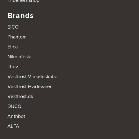
Tilbehørs shop
Brands
EICO
Phantom
Elica
NikolaTesla
Lhov
Vestfrost Vinkøleskabe
Vestfrost Hvidevarer
Vestfrost.dk
DUCQ
Anthbot
ALFA