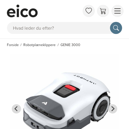
OM 
Søg
FAQ
KAT
Forside
Robotplæneklippere
GENIE 3000
BES
INS