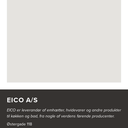
EICO A/S
EICO er leverandør af emhætter, hvidevarer og
andre produkter
til køkken og bad, fra nogle af verdens førende producenter.
Østergade 118