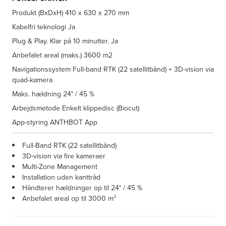
Produkt (BxDxH)
410 x 630 x 270 mm
Kabelfri teknologi
Ja
Plug & Play. Klar på 10 minutter.
Ja
Anbefalet areal (maks.)
3600 m2
Navigationssystem
Full-band RTK (22 satellitbånd) + 3D-vision via
quad-kamera
Maks. hældning
24° / 45 %
Arbejdsmetode
Enkelt klippedisc (Biocut)
App-styring
ANTHBOT App
Full-Band RTK (22 satellitbånd)
3D-vision via fire kameraer
Multi-Zone Management
Installation uden kanttråd
Håndterer hældninger op til 24° / 45 %
Anbefalet areal op til 3000 m²