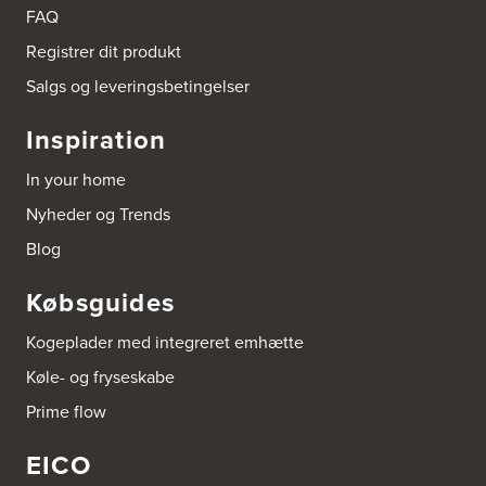
9510 Arden
FAQ
Tel.:
98561666
http://www.el-salg.dk
Registrer dit produkt
Salgs og leveringsbetingelser
Arnum El-service ApS
Vestergade 30
Inspiration
6510 Gram
Tel.:
74826323
In your home
http://www.el-salg.dk
Nyheder og Trends
Aubo Køkken & Bad Haderslev
Blog
Norgesvej 24C
6100 Haderslev
Købsguides
Tel.:
73702533
http://www.aubo.dk
Kogeplader med integreret emhætte
Aubo Køkken & Bad Helsingør
Køle- og fryseskabe
Fabriksvej 3
Prime flow
3000 Helsingør
Tel.:
49266959
http://www.aubo.dk
EICO