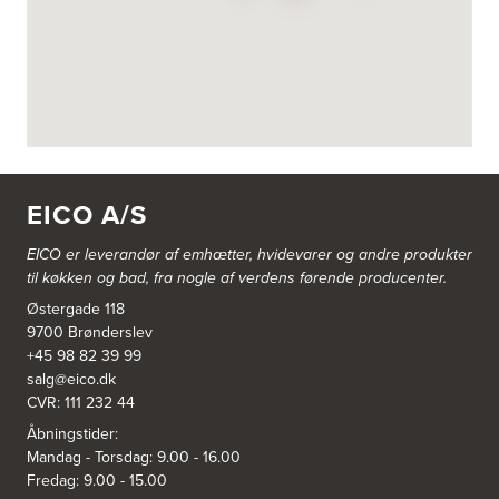
3822: Power Næstved
Vestergårdsvej 2-4
4700 Næstved
https://www.power.dk/butik/power-naestved/s-3822/
3830: Power Ishøj
Industridalen 11
EICO A/S
2635 Ishøj
https://www.power.dk/butik/power-ishoj/s-3830/
EICO er leverandør af emhætter, hvidevarer og
andre produkter
til køkken og bad, fra nogle af verdens førende producenter.
3831: Power Rødovre
Østergade 118
Rødovre Centrum 90
2610 Rødovre
9700 Brønderslev
https://www.power.dk/butik/power-roedovre/s-3831/
+45 98 82 39 99
salg@eico.dk
CVR: 111 232 44
3832: Power Slagelse
Japanvej 8
Åbningstider:
4200 Slagelse
Mandag - Torsdag: 9.00 - 16.00
Tel.:
70338080
Fredag: 9.00 - 15.00
https://www.power.dk/butik/power-slagelse/s-3832/