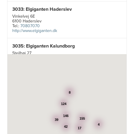
3033: Elgiganten Haderslev
Vinkelvej 6E
6100 Haderslev
Tel.:
70807070
http://www.elgiganten.dk
3035: Elgiganten Kalundborg
Stejlhøj 27
4400 Kalundborg
http://www.elgiganten.dk
3384: Punkt 1 - Bjerg Iversen A/S
Odensevej 115
5260 Odense S
8
http://www.punkt1.dk
124
3507: Expert & Punkt 1 Nakskov A/S
Ved Dampmøllen 1
146
155
39
4900 Nakskov
4
Tel.:
54920323
42
17
http://www.punkt1.dk