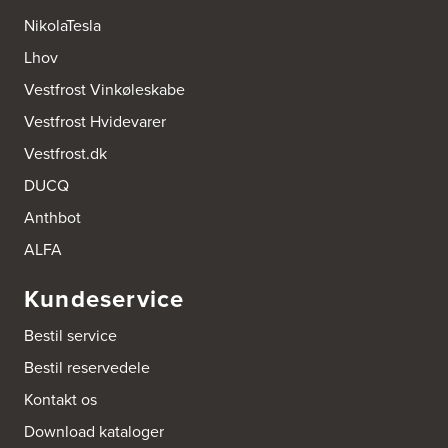
NikolaTesla
AUBO Køkken & Bad Østerbro
Lhov
Vennemindevej 2
Vestfrost Vinkøleskabe
2100 København Ø
Tel.:
22 77 01 95
Vestfrost Hvidevarer
http://www.aubo.dk
Vestfrost.dk
Aktiv Hvidevareservice
DUCQ
Industrivej 8
5560 Aarup
Anthbot
Tel.:
70101005
https://hvidtogfrit.dk/forhandler/aktiv-hvidevareservice/
ALFA
Kundeservice
Amager Køkken bad & Garderobe
Kongelundsvej 324-326
Bestil service
2770 Kastrup
Tel.:
32527121
Bestil reservedele
http://www.amagerkoekken.dk/
Kontakt os
Arden El-service
Download kataloger
Gutenbergvej 1