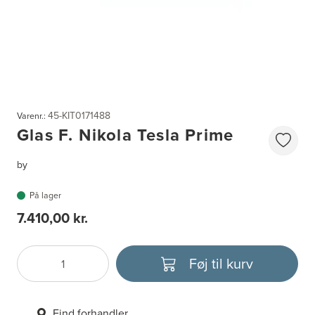
45-KIT0171488
Varenr.:
Glas F. Nikola Tesla Prime
by
På lager
7.410,00 kr.
Føj til kurv
Antal
Vælg enhed
Find forhandler