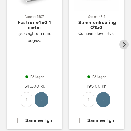
Varenr.: 4507
Varenr.: 4514
Fastrør ø150 1
Sammenkobling
meter
Ø150
Lydsvagt rør i rund
Compair Flow - Hvid
udgave
På lager
På lager
545,00 kr.
195,00 kr.
Antal
Vælg enhed
Antal
Vælg enhed
Sammenlign
Sammenlign