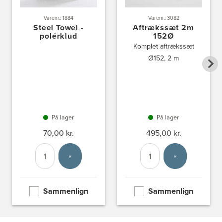
Varenr.: 1884
Varenr.: 3082
Steel Towel -
Aftrækssæt 2m
polérklud
152Ø
Komplet aftrækssæt
Ø152, 2 m
På lager
På lager
70,00 kr.
495,00 kr.
Antal
Vælg enhed
Antal
Vælg enhed
Sammenlign
Sammenlign