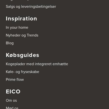
Salgs og leveringsbetingelser
Arnum El-service ApS
Vestergade 30
Inspiration
6510 Gram
Tel.:
74826323
In your home
http://www.el-salg.dk
Nyheder og Trends
Aubo Køkken & Bad Haderslev
Blog
Norgesvej 24C
6100 Haderslev
Købsguides
Tel.:
73702533
http://www.aubo.dk
Kogeplader med integreret emhætte
Aubo Køkken & Bad Helsingør
Køle- og fryseskabe
Fabriksvej 3
Prime flow
3000 Helsingør
Tel.:
49266959
http://www.aubo.dk
EICO
Aubo Køkken & Bad Horsens
Om os
Løvenørnsgade 12
Mød os