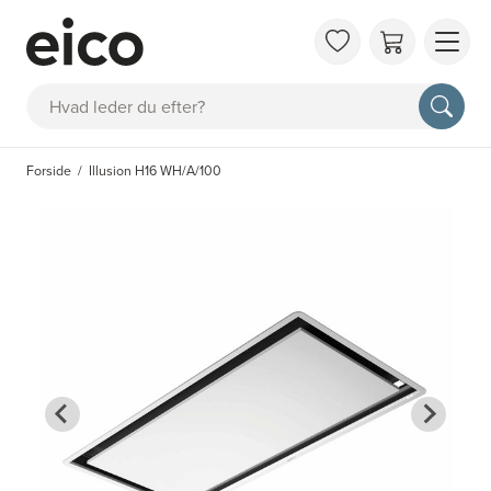
OM 
Søg
FAQ
KAT
Forside
Illusion H16 WH/A/100
BES
INS