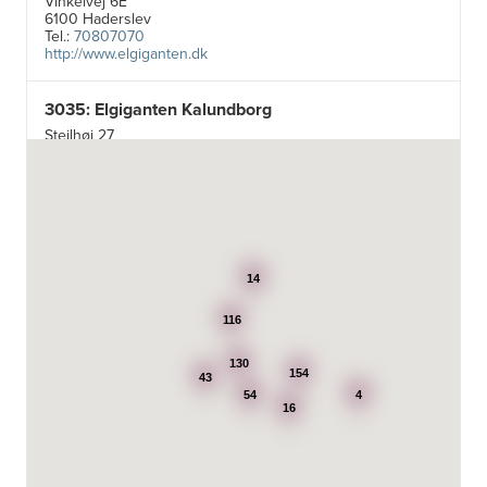
Vinkelvej 6E
6100 Haderslev
Tel.:
70807070
http://www.elgiganten.dk
3035: Elgiganten Kalundborg
Stejlhøj 27
4400 Kalundborg
http://www.elgiganten.dk
3384: Punkt 1 - Bjerg Iversen A/S
Odensevej 115
5260 Odense S
14
http://www.punkt1.dk
116
3507: Expert & Punkt 1 Nakskov A/S
Ved Dampmøllen 1
130
154
43
4900 Nakskov
54
4
Tel.:
54920323
16
http://www.punkt1.dk
3822: Power Næstved