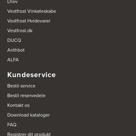
Lhov
Vennemindevej 2
Vestfrost Vinkøleskabe
2100 København Ø
Tel.:
22 77 01 95
Vestfrost Hvidevarer
http://www.aubo.dk
Vestfrost.dk
Aktiv Hvidevareservice
DUCQ
Industrivej 8
5560 Aarup
Anthbot
Tel.:
70101005
https://hvidtogfrit.dk/forhandler/aktiv-hvidevareservice/
ALFA
Kundeservice
Amager Køkken bad & Garderobe
Kongelundsvej 324-326
Bestil service
2770 Kastrup
Tel.:
32527121
Bestil reservedele
http://www.amagerkoekken.dk/
Kontakt os
Arden El-service
Download kataloger
Gutenbergvej 1
9510 Arden
FAQ
Tel.:
98561666
http://www.el-salg.dk
Registrer dit produkt