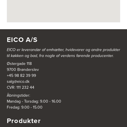
Vestergårdsvej 2-4
4700 Næstved
https://www.power.dk/butik/power-naestved/s-3822/
3830: Power Ishøj
Industridalen 11
EICO A/S
2635 Ishøj
https://www.power.dk/butik/power-ishoj/s-3830/
EICO er leverandør af emhætter, hvidevarer og
andre produkter
til køkken og bad, fra nogle af verdens førende producenter.
3831: Power Rødovre
Østergade 118
Rødovre Centrum 90
2610 Rødovre
9700 Brønderslev
https://www.power.dk/butik/power-roedovre/s-3831/
+45 98 82 39 99
salg@eico.dk
CVR: 111 232 44
3832: Power Slagelse
Japanvej 8
Åbningstider:
4200 Slagelse
Mandag - Torsdag: 9.00 - 16.00
Tel.:
70338080
Fredag: 9.00 - 15.00
https://www.power.dk/butik/power-slagelse/s-3832/
Produkter
3836: Power Frederikshavn