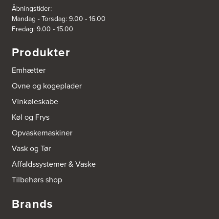
Japanvej 8
Åbningstider:
4200 Slagelse
Mandag - Torsdag: 9.00 - 16.00
Tel.:
70338080
Fredag: 9.00 - 15.00
https://www.power.dk/butik/power-slagelse/s-3832/
Produkter
3836: Power Frederikshavn
Grønlandsvej 22
Emhætter
9900 Frederikshavn
https://www.power.dk/butik/power-frederikshavn/s-3836/
Ovne og kogeplader
Vinkøleskabe
3841: Power Haderslev
Køl og Frys
Nordhavnsvej 2
6100 Haderslev
Opvaskemaskiner
https://www.power.dk/butik/power-haderslev/s-3841/
Vask og Tør
A/S Henning Lund Horsens
Affaldssystemer & Vaske
Vegavej 11
Tilbehørs shop
8700 Horsens
Tel.:
75647733
http://www.el-salg.dk
Brands