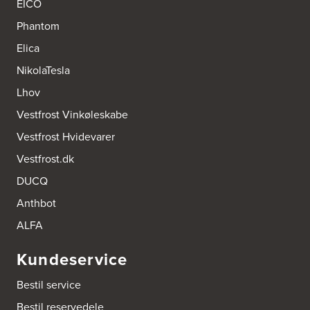
A/S Kærsgaard
EICO
Hjørringvej 42
Phantom
9400 Nørresundby
Tel.:
98172377
Elica
http://www.designa.dk
NikolaTesla
AUBO Køkken & Bad Østerbro
Lhov
Vennemindevej 2
Vestfrost Vinkøleskabe
2100 København Ø
Tel.:
22 77 01 95
Vestfrost Hvidevarer
http://www.aubo.dk
Vestfrost.dk
Aktiv Hvidevareservice
DUCQ
Industrivej 8
5560 Aarup
Anthbot
Tel.:
70101005
https://hvidtogfrit.dk/forhandler/aktiv-hvidevareservice/
ALFA
Kundeservice
Amager Køkken bad & Garderobe
Kongelundsvej 324-326
Bestil service
2770 Kastrup
Tel.:
32527121
Bestil reservedele
http://www.amagerkoekken.dk/