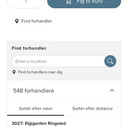
Føj til kurv
Antal
Vælg enhed
Find forhandler
Find forhandler
Find forhandlere nær dig
548 forhandlere
Sortér efter navn
Sortér efter distance
3027: Elgiganten Ringsted