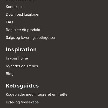
Kontakt os
Arden El-service
Download kataloger
Gutenbergvej 1
9510 Arden
FAQ
Tel.:
98561666
http://www.el-salg.dk
Registrer dit produkt
Salgs og leveringsbetingelser
Arnum El-service ApS
Vestergade 30
Inspiration
6510 Gram
Tel.:
74826323
In your home
http://www.el-salg.dk
Nyheder og Trends
Aubo Køkken & Bad Haderslev
Blog
Norgesvej 24C
6100 Haderslev
Købsguides
Tel.:
73702533
http://www.aubo.dk
Kogeplader med integreret emhætte
Aubo Køkken & Bad Helsingør
Køle- og fryseskabe
Fabriksvej 3