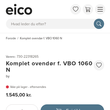
OM 
Søg
FAQ
KAT
Forside
Komplet ovendør f. VBO 1060 N
BES
INS
730-22318265
Varenr.:
Komplet ovendør f. VBO 1060
N
by
Ikke på lager - eftersendes
1.545,00 kr.