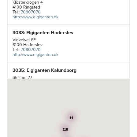
Klosterkrogen 4
4100 Ringsted
Tel.:
70807070
http://www.elgiganten.dk
3033: Elgiganten Haderslev
Vinkelvej 6E
6100 Haderslev
Tel.:
70807070
http://www.elgiganten.dk
3035: Elgiganten Kalundborg
Stejlhøj 27
4400 Kalundborg
http://www.elgiganten.dk
3384: Punkt 1 - Bjerg Iversen A/S
Odensevej 115
5260 Odense S
14
http://www.punkt1.dk
118
3507: Expert & Punkt 1 Nakskov A/S