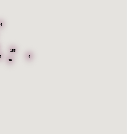
14
155
4
4
16