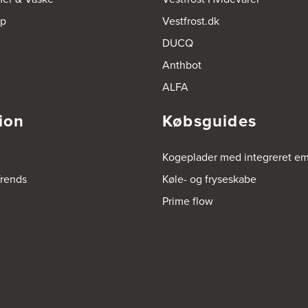
op
Vestfrost.dk
DUCQ
Anthbot
ALFA
ion
Købsguides
Kogeplader med integreret e
rends
Køle- og fryseskabe
Prime flow