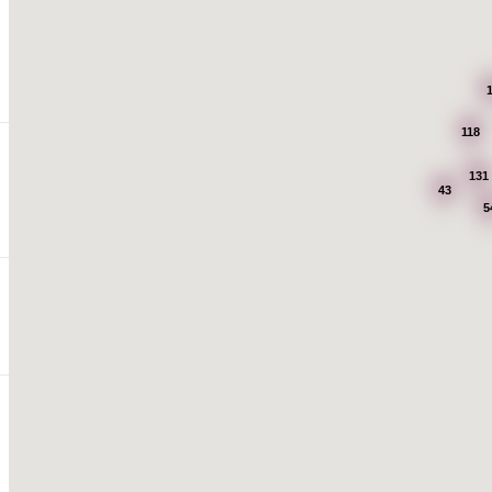
118
131
43
5