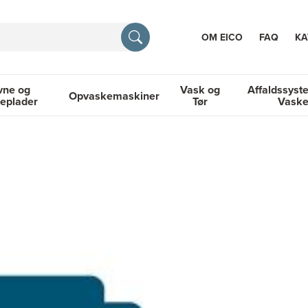
OM EICO
FAQ
KA
vne og
Vask og
Affaldssyst
Opvaskemaskiner
eplader
Tør
Vask
TION
og Kogeplader
Opvaskemaskiner
Vask og Tør
Affaldssyste