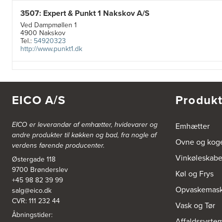
3507: Expert & Punkt 1 Nakskov A/S
Ved Dampmøllen 1
4900 Nakskov
Tel.:
54920323
http://www.punkt1.dk
3822: Power Næstved
Vestergårdsvej 2-4
4700 Næstved
EICO A/S
Produkt
https://www.power.dk/butik/power-naestved/s-3822/
EICO er leverandør af emhætter, hvidevarer og
Emhætter
3830: Power Ishøj
andre produkter til køkken og bad, fra nogle af
Industridalen 11
Ovne og kog
verdens førende producenter.
2635 Ishøj
https://www.power.dk/butik/power-ishoj/s-3830/
Vinkøleskab
Østergade 118
9700 Brønderslev
Køl og Frys
3831: Power Rødovre
+45 98 82 39 99
Opvaskemask
salg@eico.dk
Rødovre Centrum 90
2610 Rødovre
CVR: 111 232 44
Vask og Tør
https://www.power.dk/butik/power-roedovre/s-3831/
Åbningstider:
Affaldssyste