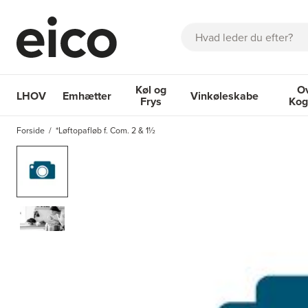
Søg
Køl og
O
LHOV
Emhætter
Vinkøleskabe
Frys
Kog
OM EICO
FAQ
KATALOGER
BESTIL SERVICE
INSPIRA
Forside
*Løftopafløb f. Com. 2 & 1½
Emhætter
Køl og Frys
Vinkøleskabe
Ovne 