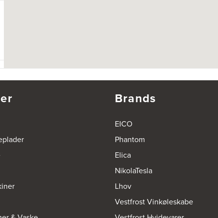
er
Brands
EICO
eplader
Phantom
e
Elica
NikolaTesla
iner
Lhov
Vestfrost Vinkøleskabe
mer & Vaske
Vestfrost Hvidevarer