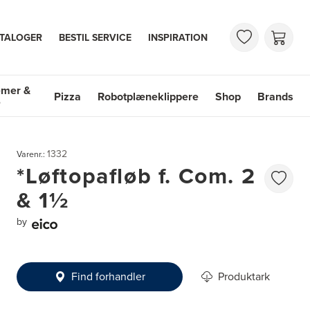
TALOGER
BESTIL SERVICE
INSPIRATION
emer &
Pizza
Robotplæneklippere
Shop
Brands
e
mer & Vaske
Shop
Brands
1332
Varenr.:
*Løftopafløb f. Com. 2
& 1½
by
Find forhandler
Produktark