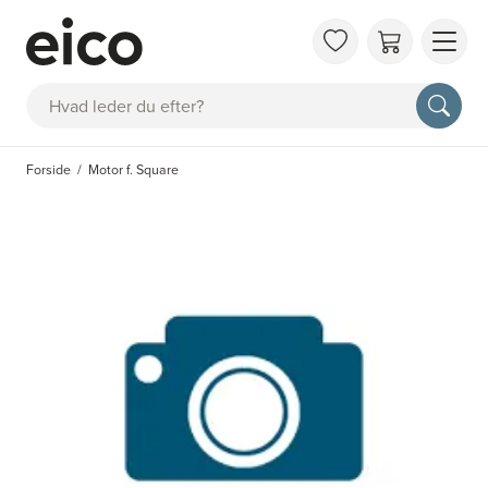
OM 
Søg
FAQ
KAT
Forside
Motor f. Square
BES
INS