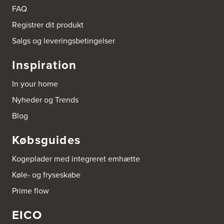
9510 Arden
FAQ
Tel.:
98561666
http://www.el-salg.dk
Registrer dit produkt
Salgs og leveringsbetingelser
Arnum El-service ApS
Vestergade 30
Inspiration
6510 Gram
Tel.:
74826323
In your home
http://www.el-salg.dk
Nyheder og Trends
Aubo Køkken & Bad Haderslev
Blog
Norgesvej 24C
6100 Haderslev
Købsguides
Tel.:
73702533
http://www.aubo.dk
Kogeplader med integreret emhætte
Aubo Køkken & Bad Helsingør
Køle- og fryseskabe
Fabriksvej 3
Prime flow
3000 Helsingør
Tel.:
49266959
http://www.aubo.dk
EICO