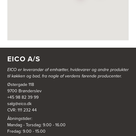
3822: Power Næstved
Vestergårdsvej 2-4
4700 Næstved
https://www.power.dk/butik/power-naestved/s-3822/
3830: Power Ishøj
Industridalen 11
EICO A/S
2635 Ishøj
https://www.power.dk/butik/power-ishoj/s-3830/
EICO er leverandør af emhætter, hvidevarer og
andre produkter
til køkken og bad, fra nogle af verdens førende producenter.
3831: Power Rødovre
Østergade 118
Rødovre Centrum 90
2610 Rødovre
9700 Brønderslev
https://www.power.dk/butik/power-roedovre/s-3831/
+45 98 82 39 99
salg@eico.dk
CVR: 111 232 44
3832: Power Slagelse
Japanvej 8
Åbningstider:
4200 Slagelse
Mandag - Torsdag: 9.00 - 16.00
Tel.:
70338080
Fredag: 9.00 - 15.00
https://www.power.dk/butik/power-slagelse/s-3832/