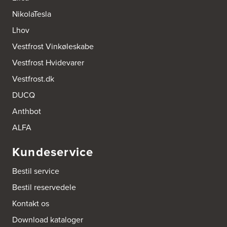
http://www.designa.dk
NikolaTesla
AUBO Køkken & Bad Østerbro
Lhov
Vennemindevej 2
Vestfrost Vinkøleskabe
2100 København Ø
Tel.:
22 77 01 95
Vestfrost Hvidevarer
http://www.aubo.dk
Vestfrost.dk
Aktiv Hvidevareservice
DUCQ
Industrivej 8
5560 Aarup
Anthbot
Tel.:
70101005
https://hvidtogfrit.dk/forhandler/aktiv-hvidevareservice/
ALFA
Kundeservice
Amager Køkken bad & Garderobe
Kongelundsvej 324-326
Bestil service
2770 Kastrup
Tel.:
32527121
Bestil reservedele
http://www.amagerkoekken.dk/
Kontakt os
Arden El-service
Download kataloger
Gutenbergvej 1