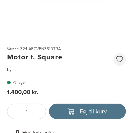
324-AFCVEN3810TRA
Varenr.:
Motor f. Square
by
På lager
1.400,00 kr.
Føj til kurv
Antal
Vælg enhed
Find forhandler