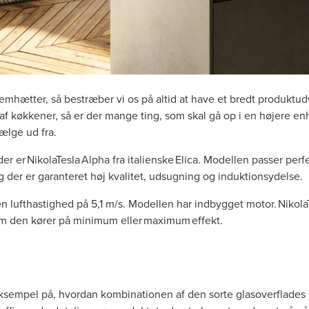
emhætter, så bestræber vi os på altid at have et bredt produktud
af køkkener, så er der mange ting, som skal gå op i en højere en
vælge ud fra.
er NikolaTesla Alpha fra italienske Elica. Modellen passer perfek
 der er garanteret høj kvalitet, udsugning og induktionsydelse.
en lufthastighed på 5,1 m/s. Modellen har indbygget motor. Nikola
 om den kører på minimum eller maximum effekt.
eksempel på, hvordan kombinationen af den sorte glasoverflades m