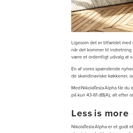
Ligesom det er tilfældet med 
når det kommer til indretning 
være et ordentligt udvalg at 
En af vores spændende nyheder 
de skandinaviske køkkener, og
Med NikolaTesla Alpha får du 
på kun 43-61 dB(A), alt efter
Less is more
NikolaTesla Alpha er et godt 