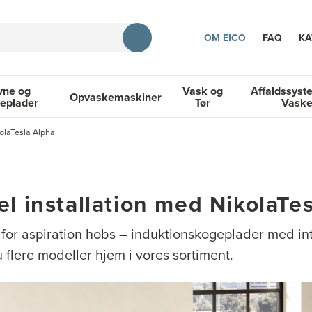
OM EICO
FAQ
KA
vne og
Vask og
Affaldssyst
Opvaskemaskiner
eplader
Tør
Vask
TION
kolaTesla Alpha
og Kogeplader
Opvaskemaskiner
Vask og Tør
Affaldssyste
el installation med NikolaTe
 for aspiration hobs – induktionskogeplader med i
 flere modeller hjem i vores sortiment.