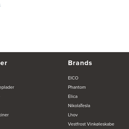
r.
er
Brands
EICO
eplader
Phantom
e
Elica
NikolaTesla
iner
Lhov
Vestfrost Vinkøleskabe