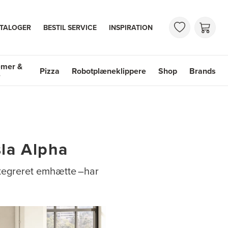
TALOGER
BESTIL SERVICE
INSPIRATION
emer &
Pizza
Robotplæneklippere
Shop
Brands
e
mer & Vaske
Shop
Brands
sla Alpha
ntegreret emhætte –har