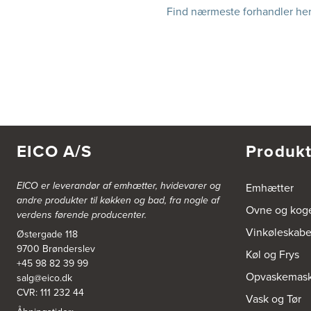
Find nærmeste forhandler he
EICO A/S
Produkt
EICO er leverandør af emhætter, hvidevarer og
Emhætter
andre produkter til køkken og bad, fra nogle af
Ovne og kog
verdens førende producenter.
Vinkøleskab
Østergade 118
9700 Brønderslev
Køl og Frys
+45 98 82 39 99
Opvaskemask
salg@eico.dk
CVR: 111 232 44
Vask og Tør