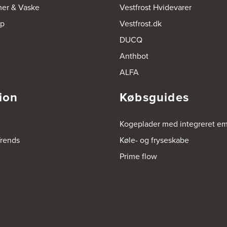
mer & Vaske
Vestfrost Hvidevarer
op
Vestfrost.dk
DUCQ
Anthbot
ALFA
ion
Købsguides
Kogeplader med integreret e
rends
Køle- og fryseskabe
Prime flow