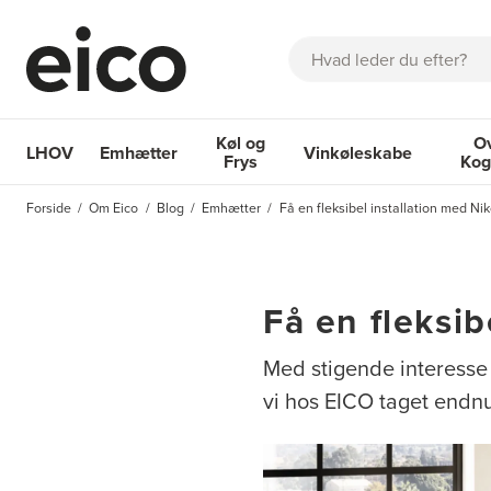
Søg
Køl og
O
LHOV
Emhætter
Vinkøleskabe
Frys
Kog
OM EICO
FAQ
KATALOGER
BESTIL SERVICE
INSPIRA
Forside
Om Eico
Blog
Emhætter
Få en fleksibel installation med Ni
Emhætter
Køl og Frys
Vinkøleskabe
Ovne 
Få en fleksib
Med stigende interesse
vi hos EICO taget endnu