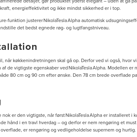
finerede detaljer, gør produktet yderst elegant – uden at gå
aft, energieffektivitet og ikke mindst sikkerhed er i top.
e-funktion justerer NikolaTesla Alpha automatisk udsugningseffe
ndstille det bedst egnede røg- og lugtfangstniveau.
tallation
l, når køkkenindretningen skal gå op. Derfor ved vi også, hvor vi
 en af de vigtigste egenskaber ved NikolaTesla Alpha. Modellen er 
å både 80 cm og 90 cm efter ønske. Den 78 cm brede overflade pas
g
nok er den vigtigste, når først NikolaTesla Alpha er installeret i
e hånd i en travl hverdag – og derfor er nem rengøring et must f
 overflade, er rengøring og vedligeholdelse supernem og hurtig.