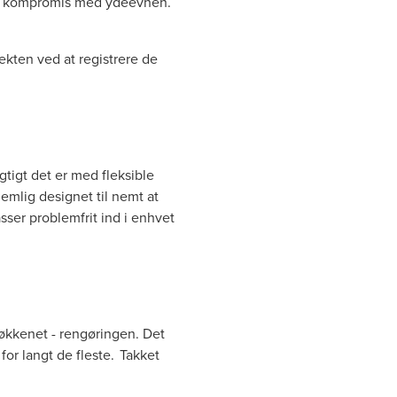
 på kompromis med ydeevnen.
kten ved at registrere de
gtigt det er med fleksible
nemlig designet til nemt at
ser problemfrit ind i enhvet
 køkkenet - rengøringen. Det
or langt de fleste. Takket