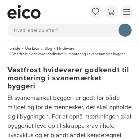
OM 
Søg
FAQ
KAT
Forside
Om Eico
Blog
Hvidevarer
BES
Vestfrost hvidevarer godkendt til montering i svanemærket byggeri
INS
Vestfrost hvidevarer godkendt til
montering i svanemærket
byggeri
Et svanemærket byggeri er godt for både
miljøet og for de mennesker, der skal opholde
sig i bygningen. For at opnå mærkningen skal
byggeriet leve op til skrappe krav i hele
livscyklus og er blandt andet kendetegnet