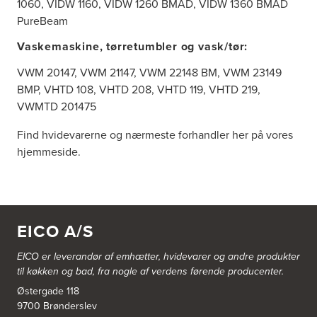
1060, VIDW 1160, VIDW 1260 BMAD, VIDW 1360 BMAD
PureBeam
Vaskemaskine, tørretumbler og vask/tør:
VWM 20147, VWM 21147, VWM 22148 BM, VWM 23149
BMP, VHTD 108, VHTD 208, VHTD 119, VHTD 219,
VWMTD 201475
Find hvidevarerne og nærmeste forhandler her på vores
hjemmeside.
EICO A/S
EICO er leverandør af emhætter, hvidevarer og
andre produkter
til køkken og bad, fra nogle af verdens førende producenter.
Østergade 118
9700 Brønderslev