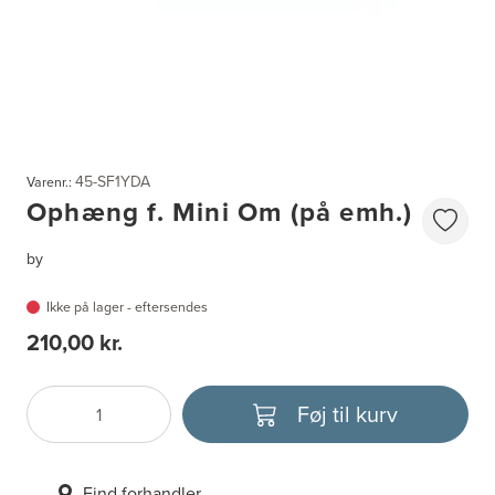
45-SF1YDA
Varenr.:
Ophæng f. Mini Om (på emh.)
by
Ikke på lager - eftersendes
210,00 kr.
Føj til kurv
Antal
Vælg enhed
Find forhandler