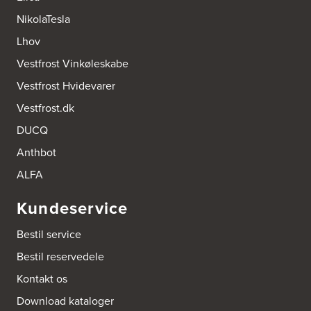
http://www.designa.dk
NikolaTesla
AUBO Køkken & Bad Østerbro
Lhov
Vennemindevej 2
Vestfrost Vinkøleskabe
2100 København Ø
Tel.:
22 77 01 95
Vestfrost Hvidevarer
http://www.aubo.dk
Vestfrost.dk
Aktiv Hvidevareservice
DUCQ
Industrivej 8
5560 Aarup
Anthbot
Tel.:
70101005
https://hvidtogfrit.dk/forhandler/aktiv-hvidevareservice/
ALFA
Kundeservice
Amager Køkken bad & Garderobe
Kongelundsvej 324-326
Bestil service
2770 Kastrup
Tel.:
32527121
Bestil reservedele
http://www.amagerkoekken.dk/
Kontakt os
Arden El-service
Download kataloger
Gutenbergvej 1