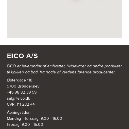
3822: Power Næstved
Vestergårdsvej 2-4
4700 Næstved
https://www.power.dk/butik/power-naestved/s-3822/
3830: Power Ishøj
Industridalen 11
EICO A/S
2635 Ishøj
https://www.power.dk/butik/power-ishoj/s-3830/
EICO er leverandør af emhætter, hvidevarer og
andre produkter
til køkken og bad, fra nogle af verdens førende producenter.
3831: Power Rødovre
Østergade 118
Rødovre Centrum 90
2610 Rødovre
9700 Brønderslev
https://www.power.dk/butik/power-roedovre/s-3831/
+45 98 82 39 99
salg@eico.dk
CVR: 111 232 44
3832: Power Slagelse
Japanvej 8
Åbningstider:
4200 Slagelse
Mandag - Torsdag: 9.00 - 16.00
Tel.:
70338080
Fredag: 9.00 - 15.00
https://www.power.dk/butik/power-slagelse/s-3832/