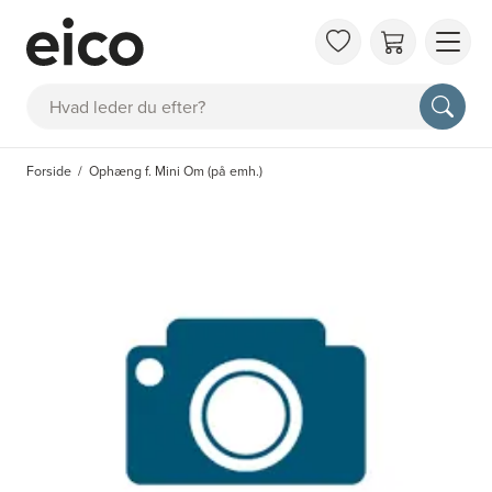
OM 
Søg
FAQ
KAT
Forside
Ophæng f. Mini Om (på emh.)
BES
INS