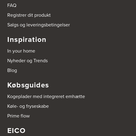
9510 Arden
FAQ
Tel.:
98561666
http://www.el-salg.dk
Registrer dit produkt
Salgs og leveringsbetingelser
Arnum El-service ApS
Vestergade 30
Inspiration
6510 Gram
Tel.:
74826323
In your home
http://www.el-salg.dk
Nyheder og Trends
Aubo Køkken & Bad Haderslev
Blog
Norgesvej 24C
6100 Haderslev
Købsguides
Tel.:
73702533
http://www.aubo.dk
Kogeplader med integreret emhætte
Aubo Køkken & Bad Helsingør
Køle- og fryseskabe
Fabriksvej 3
Prime flow
3000 Helsingør
Tel.:
49266959
http://www.aubo.dk
EICO