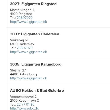
3027: Elgiganten Ringsted
Klosterkrogen 4
4100 Ringsted
Tel.:
70807070
http://www.elgiganten.dk
3033: Elgiganten Haderslev
Vinkelvej 6E
6100 Haderslev
Tel.:
70807070
http://www.elgiganten.dk
3035: Elgiganten Kalundborg
Stejlhøj 27
4400 Kalundborg
http://www.elgiganten.dk
AUBO Køkken & Bad Østerbro
Vennemindevej 2
2100 København Ø
Tel.:
22 77 01 95
http://www.aubo.dk