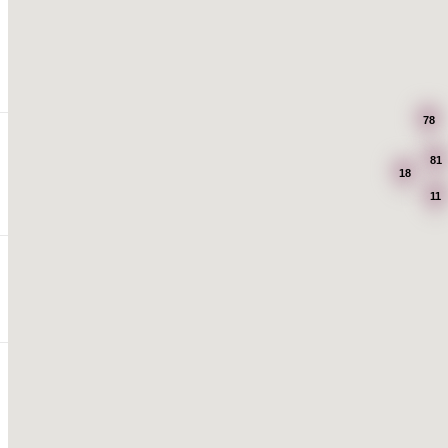
78
81
18
11