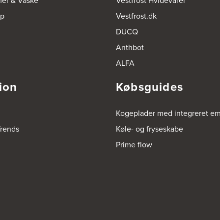
mer & Vaske
Vestfrost Hvidevarer
op
Vestfrost.dk
DUCQ
Anthbot
ALFA
ion
Købsguides
Kogeplader med integreret e
rends
Køle- og fryseskabe
Prime flow