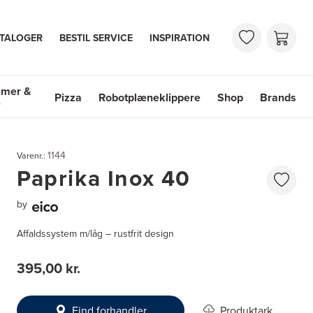
TALOGER
BESTIL SERVICE
INSPIRATION
emer &
Pizza
Robotplæneklippere
Shop
Brands
e
mer & Vaske
Shop
Brands
1144
Varenr.:
Paprika Inox 40
by
Affaldssystem m/låg – rustfrit design
395,00 kr.
Find forhandler
Produktark