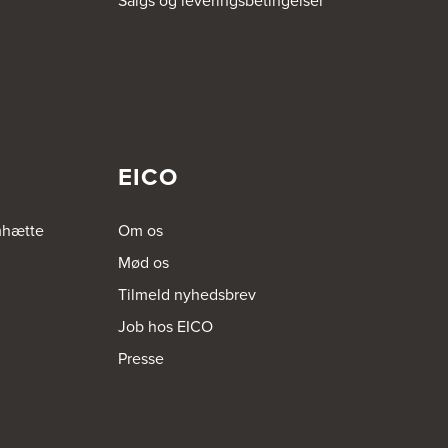
Salgs og leveringsbetingelser
EICO
mhætte
Om os
Mød os
Tilmeld nyhedsbrev
Job hos EICO
Presse