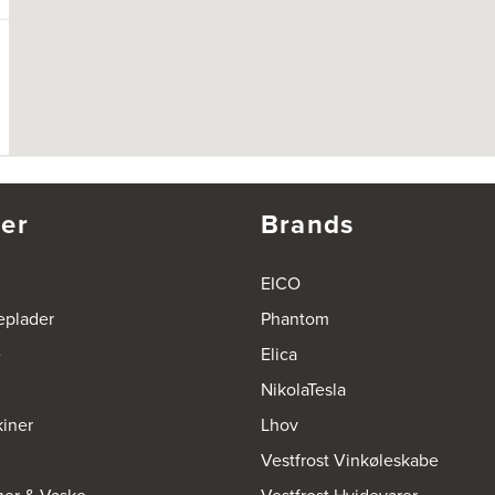
er
Brands
EICO
eplader
Phantom
e
Elica
NikolaTesla
iner
Lhov
Vestfrost Vinkøleskabe