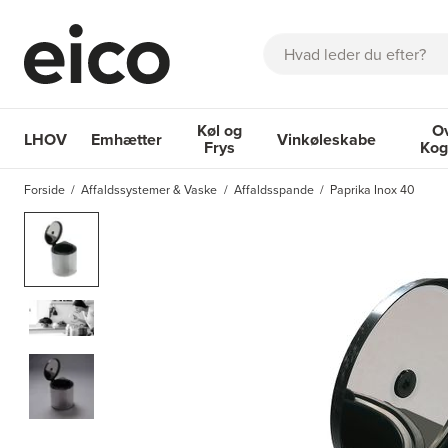
Søg
Køl og
O
LHOV
Emhætter
Vinkøleskabe
Frys
Kog
OM EICO
FAQ
KATALOGER
BESTIL SERVICE
INSPIRA
Forside
Affaldssystemer & Vaske
Affaldsspande
Paprika Inox 40
Emhætter
Køl og Frys
Vinkøleskabe
Ovne 