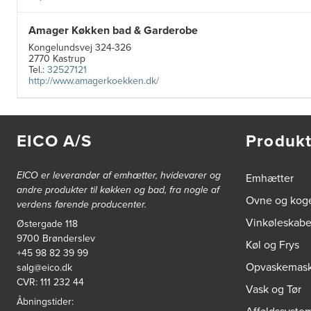
Amager Køkken bad & Garderobe
Kongelundsvej 324-326
2770 Kastrup
Tel.:
32527121
http://www.amagerkoekken.dk/
Aubo Køkken & Bad Haderslev
Norgesvej 24C
EICO A/S
Produkt
6100 Haderslev
Tel.:
73702533
http://www.aubo.dk
EICO er leverandør af emhætter, hvidevarer og
Emhætter
andre produkter til køkken og bad, fra nogle af
Ovne og kog
Aubo Køkken & Bad Helsingør
verdens førende producenter.
Fabriksvej 3
Vinkøleskab
Østergade 118
3000 Helsingør
9700 Brønderslev
Tel.:
49266959
Køl og Frys
http://www.aubo.dk
+45 98 82 39 99
Opvaskemask
salg@eico.dk
CVR: 111 232 44
Aubo Køkken & Bad Kalundborg
Vask og Tør
Åbningstider:
Elmegade 41