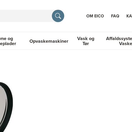
OM EICO
FAQ
KA
vne og
Vask og
Affaldssyst
Opvaskemaskiner
eplader
Tør
Vask
TION
og Kogeplader
Opvaskemaskiner
Vask og Tør
Affaldssyste