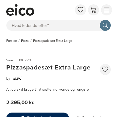
OM 
Søg
FAQ
KAT
Forside
Pizza
Pizzaspadesæt Extra Large
BES
INS
900220
Varenr.:
Pizzaspadesæt Extra Large
by
Alt du skal bruge til at sætte ind, vende og rengøre
2.395,00 kr.