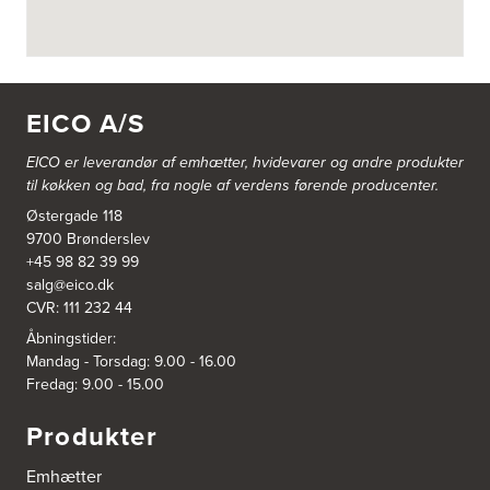
4700 Næstved
https://www.power.dk/butik/power-naestved/s-3822/
3830: Power Ishøj
Industridalen 11
EICO A/S
2635 Ishøj
https://www.power.dk/butik/power-ishoj/s-3830/
EICO er leverandør af emhætter, hvidevarer og
andre produkter
til køkken og bad, fra nogle af verdens førende producenter.
3831: Power Rødovre
Østergade 118
Rødovre Centrum 90
2610 Rødovre
9700 Brønderslev
https://www.power.dk/butik/power-roedovre/s-3831/
+45 98 82 39 99
salg@eico.dk
CVR: 111 232 44
3832: Power Slagelse
Japanvej 8
Åbningstider:
4200 Slagelse
Mandag - Torsdag: 9.00 - 16.00
Tel.:
70338080
Fredag: 9.00 - 15.00
https://www.power.dk/butik/power-slagelse/s-3832/
Produkter
3836: Power Frederikshavn
Grønlandsvej 22
Emhætter
9900 Frederikshavn