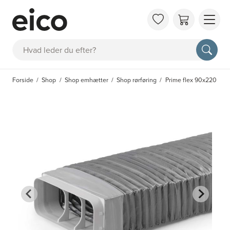
OM 
Søg
FAQ
KAT
Forside
Shop
Shop emhætter
Shop rørføring
Prime flex 90x220
BES
INS