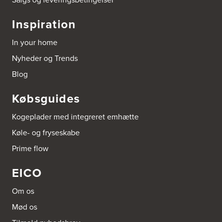
Arnum El-service ApS
Vestergade 30
Inspiration
6510 Gram
Tel.:
74826323
In your home
http://www.el-salg.dk
Nyheder og Trends
Aubo Køkken & Bad Haderslev
Blog
Norgesvej 24C
6100 Haderslev
Købsguides
Tel.:
73702533
http://www.aubo.dk
Kogeplader med integreret emhætte
Aubo Køkken & Bad Helsingør
Køle- og fryseskabe
Fabriksvej 3
Prime flow
3000 Helsingør
Tel.:
49266959
http://www.aubo.dk
EICO
Aubo Køkken & Bad Horsens
Om os
Løvenørnsgade 12
Mød os
8700 Horsens
Tel.:
21695061