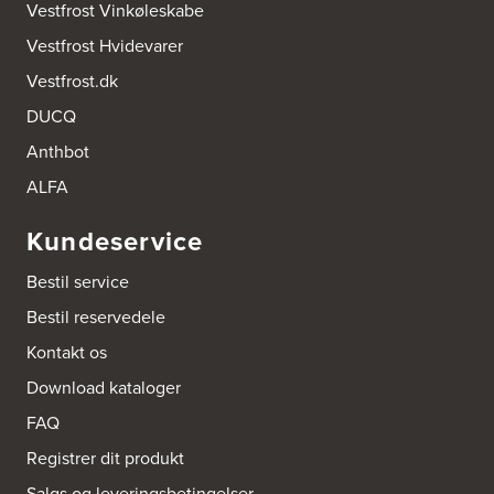
Vestfrost Vinkøleskabe
2100 København Ø
Tel.:
22 77 01 95
Vestfrost Hvidevarer
http://www.aubo.dk
Vestfrost.dk
Aktiv Hvidevareservice
DUCQ
Industrivej 8
5560 Aarup
Anthbot
Tel.:
70101005
https://hvidtogfrit.dk/forhandler/aktiv-hvidevareservice/
ALFA
Kundeservice
Amager Køkken bad & Garderobe
Kongelundsvej 324-326
Bestil service
2770 Kastrup
Tel.:
32527121
Bestil reservedele
http://www.amagerkoekken.dk/
Kontakt os
Arden El-service
Download kataloger
Gutenbergvej 1
9510 Arden
FAQ
Tel.:
98561666
http://www.el-salg.dk
Registrer dit produkt
Salgs og leveringsbetingelser