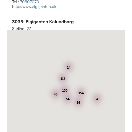
Tel.:
70807070
http://www.elgiganten.dk
3035: Elgiganten Kalundborg
Stejlhøj 27
4400 Kalundborg
http://www.elgiganten.dk
3384: Punkt 1 - Bjerg Iversen A/S
Odensevej 115
5260 Odense S
14
http://www.punkt1.dk
116
3507: Expert & Punkt 1 Nakskov A/S
Ved Dampmøllen 1
130
154
43
4900 Nakskov
54
4
Tel.:
54920323
16
http://www.punkt1.dk
3822: Power Næstved
Vestergårdsvej 2-4