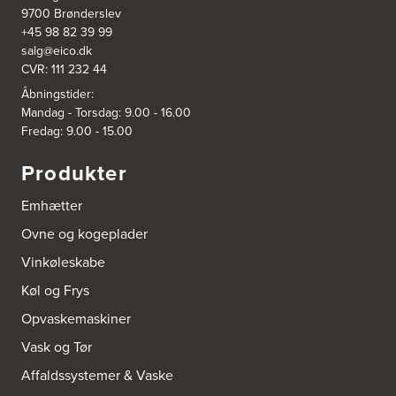
2610 Rødovre
9700 Brønderslev
https://www.power.dk/butik/power-roedovre/s-3831/
+45 98 82 39 99
salg@eico.dk
CVR: 111 232 44
3832: Power Slagelse
Japanvej 8
Åbningstider:
4200 Slagelse
Mandag - Torsdag: 9.00 - 16.00
Tel.:
70338080
Fredag: 9.00 - 15.00
https://www.power.dk/butik/power-slagelse/s-3832/
Produkter
3836: Power Frederikshavn
Grønlandsvej 22
Emhætter
9900 Frederikshavn
https://www.power.dk/butik/power-frederikshavn/s-3836/
Ovne og kogeplader
Vinkøleskabe
3841: Power Haderslev
Køl og Frys
Nordhavnsvej 2
6100 Haderslev
Opvaskemaskiner
https://www.power.dk/butik/power-haderslev/s-3841/
Vask og Tør
A/S Henning Lund Horsens
Affaldssystemer & Vaske
Vegavej 11