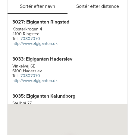
Sortér efter navn
Sortér efter distance
3027: Elgiganten Ringsted
Klosterkrogen 4
4100 Ringsted
Tel.:
70807070
http://www.elgiganten.dk
3033: Elgiganten Haderslev
Vinkelvej 6E
6100 Haderslev
Tel.:
70807070
http://www.elgiganten.dk
3035: Elgiganten Kalundborg
Stejlhøj 27
4400 Kalundborg
http://www.elgiganten.dk
3384: Punkt 1 - Bjerg Iversen A/S