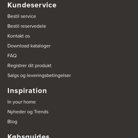
Kundeservice
Amager Køkken bad & Garderobe
Kongelundsvej 324-326
Bestil service
2770 Kastrup
Tel.:
32527121
Bestil reservedele
http://www.amagerkoekken.dk/
Kontakt os
Arden El-service
Download kataloger
Gutenbergvej 1
9510 Arden
FAQ
Tel.:
98561666
http://www.el-salg.dk
Registrer dit produkt
Salgs og leveringsbetingelser
Arnum El-service ApS
Vestergade 30
Inspiration
6510 Gram
Tel.:
74826323
In your home
http://www.el-salg.dk
Nyheder og Trends
Aubo Køkken & Bad Haderslev
Blog
Norgesvej 24C
6100 Haderslev
Købsguides
Tel.:
73702533