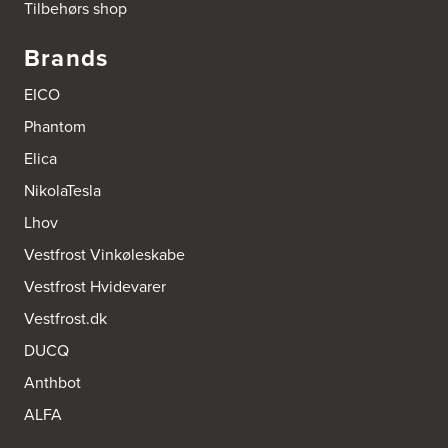
Tilbehørs shop
8700 Horsens
Tel.:
75647733
http://www.el-salg.dk
Brands
A/S Kærsgaard
EICO
Hjørringvej 42
Phantom
9400 Nørresundby
Tel.:
98172377
Elica
http://www.designa.dk
NikolaTesla
AUBO Køkken & Bad Østerbro
Lhov
Vennemindevej 2
Vestfrost Vinkøleskabe
2100 København Ø
Tel.:
22 77 01 95
Vestfrost Hvidevarer
http://www.aubo.dk
Vestfrost.dk
Aktiv Hvidevareservice
DUCQ
Industrivej 8
5560 Aarup
Anthbot
Tel.:
70101005
https://hvidtogfrit.dk/forhandler/aktiv-hvidevareservice/
ALFA