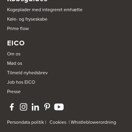
http://www.aubo.dk
Kogeplader med integreret emhætte
Aubo Køkken & Bad Helsingør
Køle- og fryseskabe
Fabriksvej 3
Prime flow
3000 Helsingør
Tel.:
49266959
http://www.aubo.dk
EICO
Aubo Køkken & Bad Horsens
Om os
Løvenørnsgade 12
Mød os
8700 Horsens
Tel.:
21695061
Tilmeld nyhedsbrev
http://www.aubo.dk
Job hos EICO
Aubo Køkken & Bad Kalundborg
Presse
Elmegade 41
4400 Kalundborg
Tel.:
59511842
http://www.aubo.dk
Persondata politik
|
Cookies
|
Whistleblowerordning
Aubo Køkken & Bad Køge