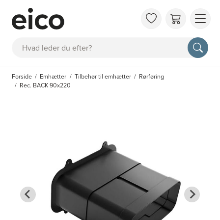
OM 
Søg
FAQ
KAT
Forside
Emhætter
Tilbehør til emhætter
Rørføring
BES
Rec. BACK 90x220
INS