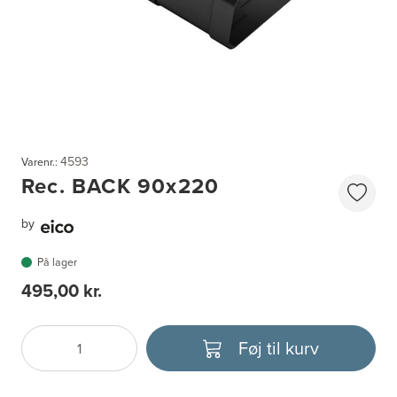
4593
Varenr.:
Rec. BACK 90x220
by
På lager
495,00 kr.
Føj til kurv
Antal
Vælg enhed