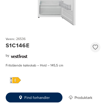
26536
Varenr.:
S1C146E
by
Fritstående køleskab – Hvid – 145,5 cm
Find forhandler
Produktark