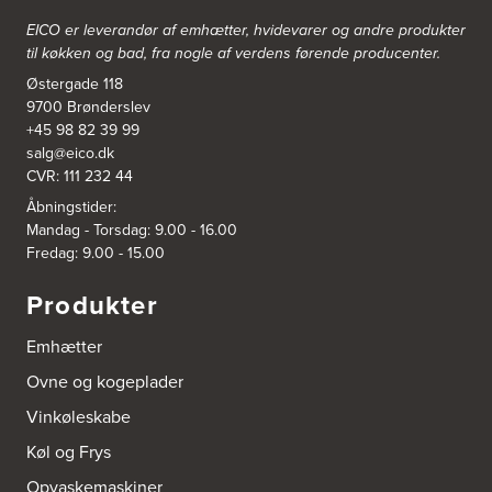
https://www.power.dk/butik/power-ishoj/s-3830/
EICO er leverandør af emhætter, hvidevarer og
andre produkter
til køkken og bad, fra nogle af verdens førende producenter.
3831: Power Rødovre
Østergade 118
Rødovre Centrum 90
2610 Rødovre
9700 Brønderslev
https://www.power.dk/butik/power-roedovre/s-3831/
+45 98 82 39 99
salg@eico.dk
CVR: 111 232 44
3832: Power Slagelse
Japanvej 8
Åbningstider:
4200 Slagelse
Mandag - Torsdag: 9.00 - 16.00
Tel.:
70338080
Fredag: 9.00 - 15.00
https://www.power.dk/butik/power-slagelse/s-3832/
Produkter
3836: Power Frederikshavn
Grønlandsvej 22
Emhætter
9900 Frederikshavn
https://www.power.dk/butik/power-frederikshavn/s-3836/
Ovne og kogeplader
Vinkøleskabe
3841: Power Haderslev
Køl og Frys
Nordhavnsvej 2
6100 Haderslev
Opvaskemaskiner