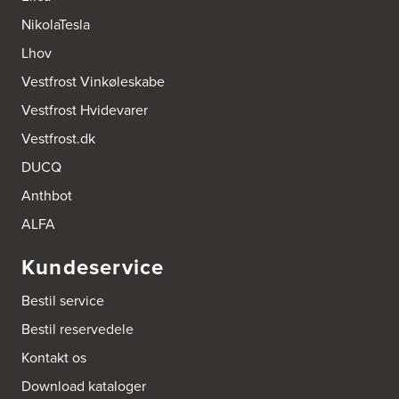
http://www.designa.dk
NikolaTesla
AUBO Køkken & Bad Østerbro
Lhov
Vennemindevej 2
Vestfrost Vinkøleskabe
2100 København Ø
Tel.:
22 77 01 95
Vestfrost Hvidevarer
http://www.aubo.dk
Vestfrost.dk
Aktiv Hvidevareservice
DUCQ
Industrivej 8
5560 Aarup
Anthbot
Tel.:
70101005
https://hvidtogfrit.dk/forhandler/aktiv-hvidevareservice/
ALFA
Kundeservice
Amager Køkken bad & Garderobe
Kongelundsvej 324-326
Bestil service
2770 Kastrup
Tel.:
32527121
Bestil reservedele
http://www.amagerkoekken.dk/
Kontakt os
Arden El-service
Download kataloger
Gutenbergvej 1