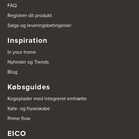
9510 Arden
FAQ
Tel.:
98561666
http://www.el-salg.dk
Registrer dit produkt
Salgs og leveringsbetingelser
Arnum El-service ApS
Vestergade 30
Inspiration
6510 Gram
Tel.:
74826323
In your home
http://www.el-salg.dk
Nyheder og Trends
Aubo Køkken & Bad Haderslev
Blog
Norgesvej 24C
6100 Haderslev
Købsguides
Tel.:
73702533
http://www.aubo.dk
Kogeplader med integreret emhætte
Aubo Køkken & Bad Helsingør
Køle- og fryseskabe
Fabriksvej 3
Prime flow
3000 Helsingør
Tel.:
49266959
http://www.aubo.dk
EICO