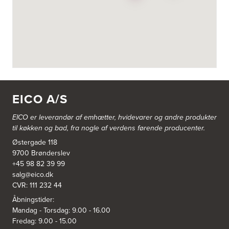
3822: Power Næstved
Vestergårdsvej 2-4
4700 Næstved
https://www.power.dk/butik/power-naestved/s-3822/
3830: Power Ishøj
Industridalen 11
EICO A/S
2635 Ishøj
https://www.power.dk/butik/power-ishoj/s-3830/
EICO er leverandør af emhætter, hvidevarer og
andre produkter
til køkken og bad, fra nogle af verdens førende producenter.
3831: Power Rødovre
Østergade 118
Rødovre Centrum 90
2610 Rødovre
9700 Brønderslev
https://www.power.dk/butik/power-roedovre/s-3831/
+45 98 82 39 99
salg@eico.dk
CVR: 111 232 44
3832: Power Slagelse
Japanvej 8
Åbningstider:
4200 Slagelse
Mandag - Torsdag: 9.00 - 16.00
Tel.:
70338080
Fredag: 9.00 - 15.00
https://www.power.dk/butik/power-slagelse/s-3832/