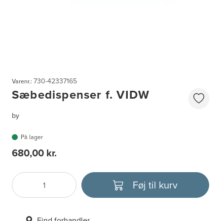
730-42337165
Varenr.:
Sæbedispenser f. VIDW
by
På lager
680,00 kr.
Føj til kurv
Antal
Vælg enhed
Find forhandler