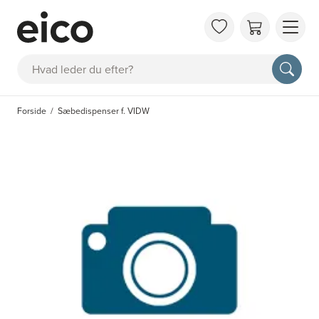
OM 
Søg
FAQ
KAT
Forside
Sæbedispenser f. VIDW
BES
INS