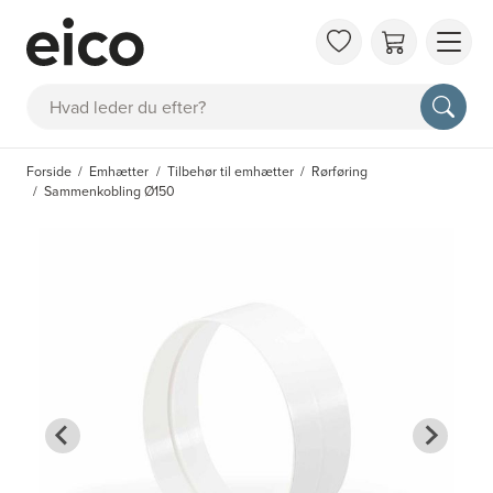
OM 
Søg
FAQ
KAT
Forside
Emhætter
Tilbehør til emhætter
Rørføring
BES
Sammenkobling Ø150
INS