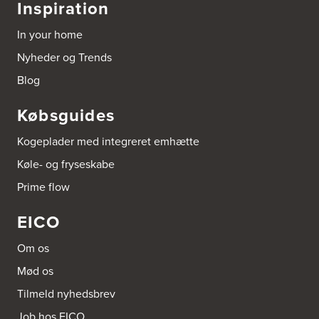
Inspiration
Aubo Køkken & Bad Køge
Theilgaardsvej 10
In your home
4600 Køge
Tel.:
25544600
Nyheder og Trends
http://www.aubo.dk
Blog
Aubo Køkken & Bad Odense
Købsguides
Tagtækkervej 7
5230 Odense M
Kogeplader med integreret emhætte
Tel.:
66156686
http://www.aubo.dk
Køle- og fryseskabe
Prime flow
Aubo Køkken & Bad Ringsted
Nørregade 27 A
EICO
4100 Ringsted
Tel.:
55700954
http://www.aubo.dk
Om os
Mød os
Aubo Køkken & Bad Salling
Tilmeld nyhedsbrev
Hedegaardvej 1, Durup
7870 Roslev
Job hos EICO
Tel.:
60855409