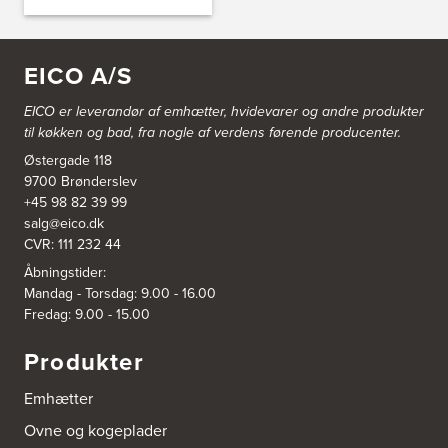
A/S Henning Lund Horsens
Vegavej 11
8700 Horsens
Tel.:
75647733
EICO A/S
http://www.el-salg.dk
EICO er leverandør af emhætter, hvidevarer og
andre produkter
til køkken og bad, fra nogle af verdens førende producenter.
A/S Kærsgaard
Hjørringvej 42
Østergade 118
9400 Nørresundby
9700 Brønderslev
Tel.:
98172377
+45 98 82 39 99
http://www.designa.dk
salg@eico.dk
CVR: 111 232 44
AUBO Køkken & Bad Østerbro
Åbningstider:
Vennemindevej 2
Mandag - Torsdag: 9.00 - 16.00
2100 København Ø
Tel.:
22 77 01 95
Fredag: 9.00 - 15.00
http://www.aubo.dk
Produkter
Aktiv Hvidevareservice
Emhætter
Industrivej 8
5560 Aarup
Ovne og kogeplader
Tel.:
70101005