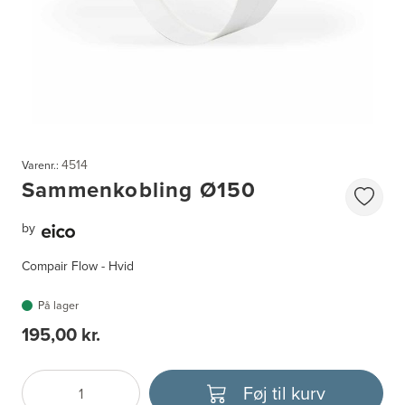
4514
Varenr.:
Sammenkobling Ø150
by
Compair Flow - Hvid
På lager
195,00 kr.
Føj til kurv
Antal
Vælg enhed