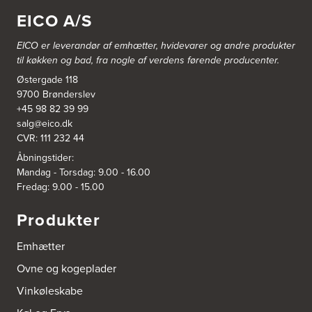
Industridalen 11
EICO A/S
2635 Ishøj
https://www.power.dk/butik/power-ishoj/s-3830/
EICO er leverandør af emhætter, hvidevarer og
andre produkter
til køkken og bad, fra nogle af verdens førende producenter.
3831: Power Rødovre
Østergade 118
Rødovre Centrum 90
2610 Rødovre
9700 Brønderslev
https://www.power.dk/butik/power-roedovre/s-3831/
+45 98 82 39 99
salg@eico.dk
CVR: 111 232 44
3832: Power Slagelse
Japanvej 8
Åbningstider:
4200 Slagelse
Mandag - Torsdag: 9.00 - 16.00
Tel.:
70338080
Fredag: 9.00 - 15.00
https://www.power.dk/butik/power-slagelse/s-3832/
Produkter
3836: Power Frederikshavn
Grønlandsvej 22
Emhætter
9900 Frederikshavn
https://www.power.dk/butik/power-frederikshavn/s-3836/
Ovne og kogeplader
Vinkøleskabe
3841: Power Haderslev