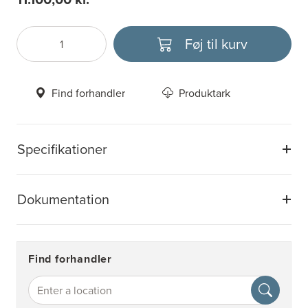
Føj til kurv
Antal
Vælg enhed
Find forhandler
Produktark
Specifikationer
Dokumentation
Find forhandler