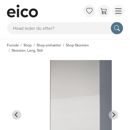
OM 
Søg
FAQ
KAT
Forside
Shop
Shop emhætter
Shop Skorsten
BES
Skorsten, Lang, Stål
INS