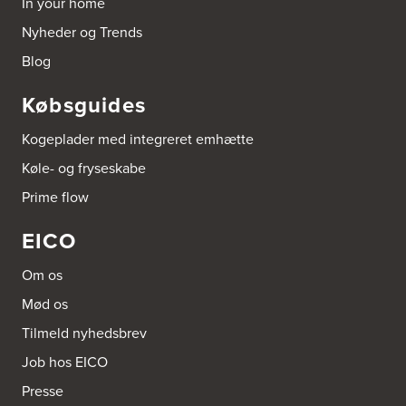
In your home
http://www.el-salg.dk
Nyheder og Trends
Aubo Køkken & Bad Haderslev
Blog
Norgesvej 24C
6100 Haderslev
Købsguides
Tel.:
73702533
http://www.aubo.dk
Kogeplader med integreret emhætte
Aubo Køkken & Bad Helsingør
Køle- og fryseskabe
Fabriksvej 3
Prime flow
3000 Helsingør
Tel.:
49266959
http://www.aubo.dk
EICO
Aubo Køkken & Bad Horsens
Om os
Løvenørnsgade 12
Mød os
8700 Horsens
Tel.:
21695061
Tilmeld nyhedsbrev
http://www.aubo.dk
Job hos EICO
Aubo Køkken & Bad Kalundborg
Presse