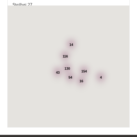
Stejlhøj 27
4400 Kalundborg
http://www.elgiganten.dk
3384: Punkt 1 - Bjerg Iversen A/S
Odensevej 115
5260 Odense S
14
http://www.punkt1.dk
116
3507: Expert & Punkt 1 Nakskov A/S
130
Ved Dampmøllen 1
154
43
4900 Nakskov
54
4
Tel.:
54920323
16
http://www.punkt1.dk
3822: Power Næstved
Vestergårdsvej 2-4
4700 Næstved
https://www.power.dk/butik/power-naestved/s-3822/
3830: Power Ishøj