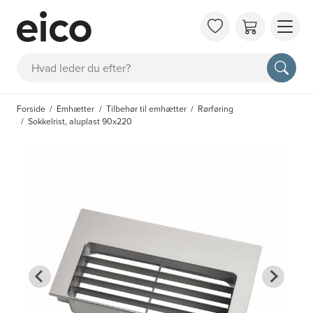
OM 
Søg
FAQ
KAT
Forside
Emhætter
Tilbehør til emhætter
Rørføring
BES
Sokkelrist, aluplast 90x220
INS