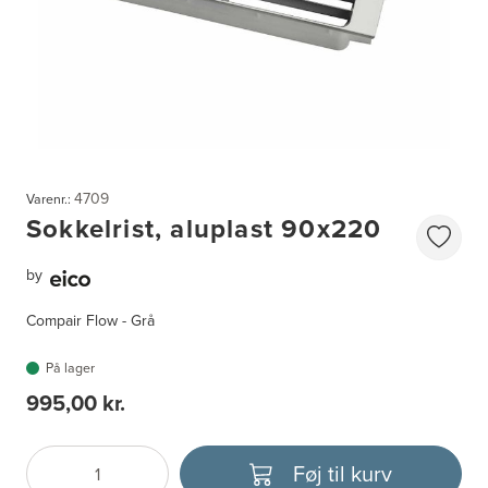
4709
Varenr.:
Sokkelrist, aluplast 90x220
by
Compair Flow - Grå
På lager
995,00 kr.
Føj til kurv
Antal
Vælg enhed