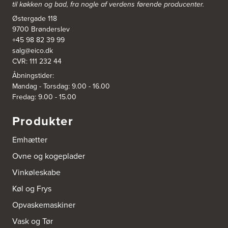
til køkken og bad, fra nogle af verdens førende producenter.
3831: Power Rødovre
Østergade 118
Rødovre Centrum 90
2610 Rødovre
9700 Brønderslev
https://www.power.dk/butik/power-roedovre/s-3831/
+45 98 82 39 99
salg@eico.dk
CVR: 111 232 44
3832: Power Slagelse
Japanvej 8
Åbningstider:
4200 Slagelse
Mandag - Torsdag: 9.00 - 16.00
Tel.:
70338080
Fredag: 9.00 - 15.00
https://www.power.dk/butik/power-slagelse/s-3832/
Produkter
3836: Power Frederikshavn
Grønlandsvej 22
Emhætter
9900 Frederikshavn
https://www.power.dk/butik/power-frederikshavn/s-3836/
Ovne og kogeplader
Vinkøleskabe
3841: Power Haderslev
Køl og Frys
Nordhavnsvej 2
6100 Haderslev
Opvaskemaskiner
https://www.power.dk/butik/power-haderslev/s-3841/
Vask og Tør