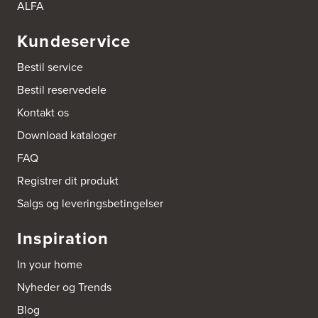
https://hvidtogfrit.dk/forhandler/aktiv-hvidevareservice/
ALFA
Kundeservice
Amager Køkken bad & Garderobe
Kongelundsvej 324-326
Bestil service
2770 Kastrup
Tel.:
32527121
Bestil reservedele
http://www.amagerkoekken.dk/
Kontakt os
Arden El-service
Download kataloger
Gutenbergvej 1
9510 Arden
FAQ
Tel.:
98561666
http://www.el-salg.dk
Registrer dit produkt
Salgs og leveringsbetingelser
Arnum El-service ApS
Vestergade 30
Inspiration
6510 Gram
Tel.:
74826323
In your home
http://www.el-salg.dk
Nyheder og Trends
Aubo Køkken & Bad Haderslev
Blog