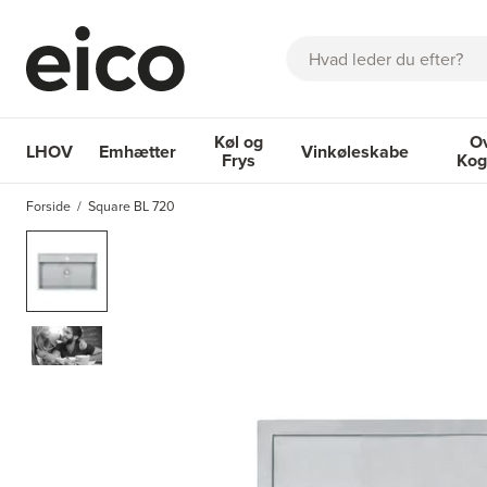
Søg
Køl og
O
LHOV
Emhætter
Vinkøleskabe
Frys
Kog
OM EICO
FAQ
KATALOGER
BESTIL SERVICE
INSPIRA
Forside
Square BL 720
Emhætter
Køl og Frys
Vinkøleskabe
Ovne 