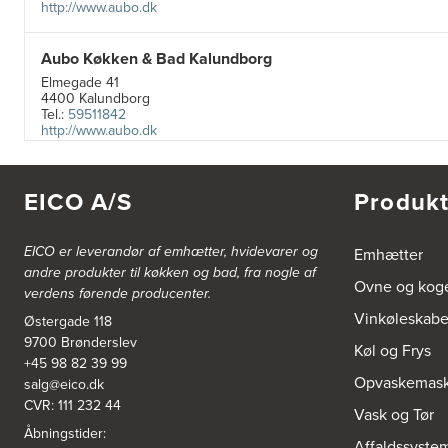
http://www.aubo.dk
Aubo Køkken & Bad Kalundborg
Elmegade 41
4400 Kalundborg
Tel.:
59511842
http://www.aubo.dk
Aubo Køkken & Bad Køge
EICO A/S
Produkt
Theilgaardsvej 10
4600 Køge
Tel.:
25544600
EICO er leverandør af emhætter, hvidevarer og
http://www.aubo.dk
Emhætter
andre produkter til køkken og bad, fra nogle af
Ovne og kog
verdens førende producenter.
Aubo Køkken & Bad Odense
Vinkøleskab
Østergade 118
Tagtækkervej 7
9700 Brønderslev
5230 Odense M
Køl og Frys
Tel.:
66156686
+45 98 82 39 99
http://www.aubo.dk
Opvaskemask
salg@eico.dk
CVR: 111 232 44
Vask og Tør
Aubo Køkken & Bad Ringsted
Åbningstider:
Affaldssyste