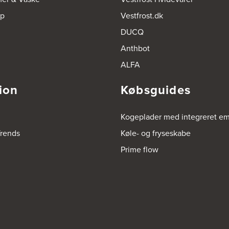
op
Vestfrost.dk
DUCQ
Anthbot
ALFA
ion
Købsguides
Kogeplader med integreret e
rends
Køle- og fryseskabe
Prime flow