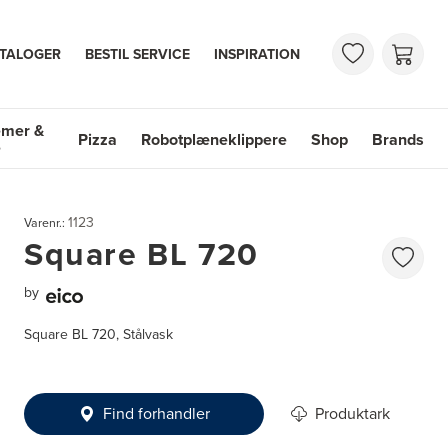
TALOGER
BESTIL SERVICE
INSPIRATION
emer &
Pizza
Robotplæneklippere
Shop
Brands
e
mer & Vaske
Shop
Brands
1123
Varenr.:
Square BL 720
by
Square BL 720, Stålvask
Find forhandler
Produktark