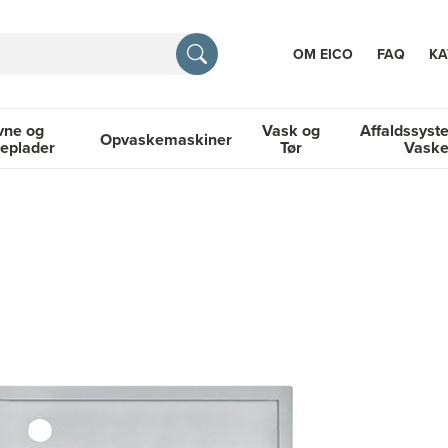
OM EICO
FAQ
KA
vne og
Vask og
Affaldssyst
Opvaskemaskiner
eplader
Tør
Vask
TION
og Kogeplader
Opvaskemaskiner
Vask og Tør
Affaldssyste