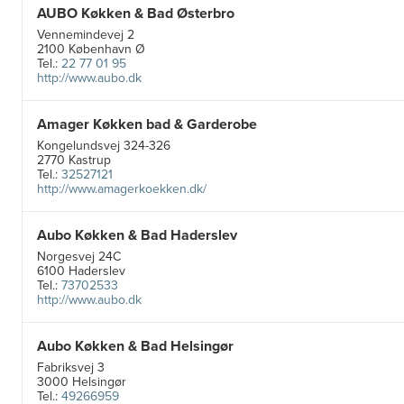
AUBO Køkken & Bad Østerbro
Vennemindevej 2
2100 København Ø
Tel.:
22 77 01 95
http://www.aubo.dk
Amager Køkken bad & Garderobe
Kongelundsvej 324-326
2770 Kastrup
Tel.:
32527121
http://www.amagerkoekken.dk/
Aubo Køkken & Bad Haderslev
Norgesvej 24C
6100 Haderslev
Tel.:
73702533
http://www.aubo.dk
Aubo Køkken & Bad Helsingør
Fabriksvej 3
3000 Helsingør
Tel.:
49266959