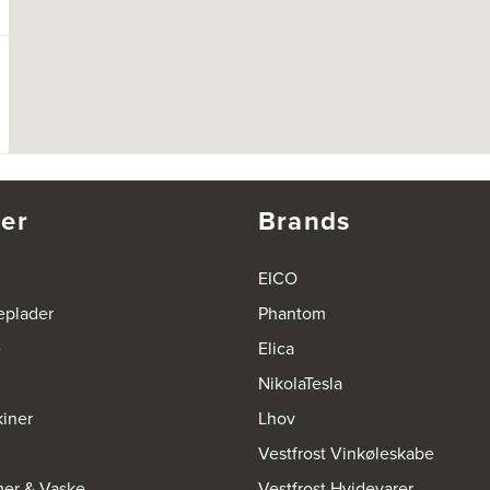
er
Brands
EICO
eplader
Phantom
e
Elica
NikolaTesla
iner
Lhov
Vestfrost Vinkøleskabe
mer & Vaske
Vestfrost Hvidevarer