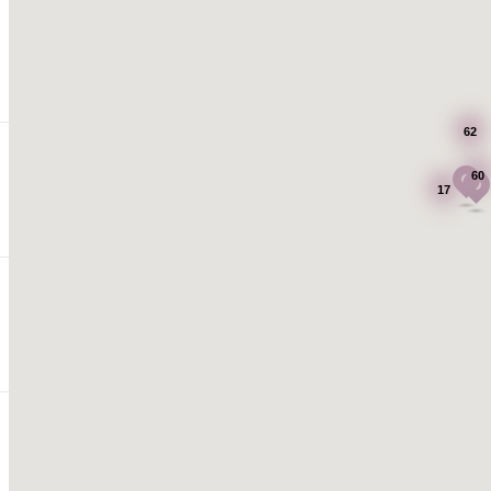
62
60
17