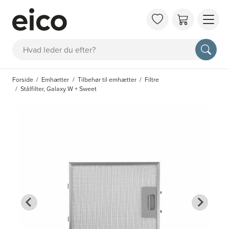
OM 
Søg
FAQ
KAT
Forside
Emhætter
Tilbehør til emhætter
Filtre
BES
Stålfilter, Galaxy W + Sweet
INS