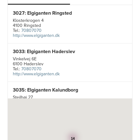
3027: Elgiganten Ringsted
Klosterkrogen 4
4100 Ringsted
Tel.:
70807070
http://www.elgiganten.dk
3033: Elgiganten Haderslev
Vinkelvej 6E
6100 Haderslev
Tel.:
70807070
http://www.elgiganten.dk
3035: Elgiganten Kalundborg
Stejlhøj 27
4400 Kalundborg
http://www.elgiganten.dk
3384: Punkt 1 - Bjerg Iversen A/S
Odensevej 115
5260 Odense S
14