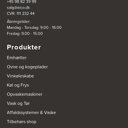
+45 98 82 39 99
salg@eico.dk
CVR: 111 232 44
3832: Power Slagelse
Japanvej 8
Åbningstider:
4200 Slagelse
Mandag - Torsdag: 9.00 - 16.00
Tel.:
70338080
Fredag: 9.00 - 15.00
https://www.power.dk/butik/power-slagelse/s-3832/
Produkter
3836: Power Frederikshavn
Grønlandsvej 22
Emhætter
9900 Frederikshavn
https://www.power.dk/butik/power-frederikshavn/s-3836/
Ovne og kogeplader
Vinkøleskabe
3841: Power Haderslev
Køl og Frys
Nordhavnsvej 2
6100 Haderslev
Opvaskemaskiner
https://www.power.dk/butik/power-haderslev/s-3841/
Vask og Tør
A/S Henning Lund Horsens
Affaldssystemer & Vaske
Vegavej 11
Tilbehørs shop
8700 Horsens
Tel.:
75647733