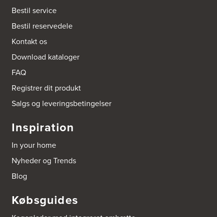
Kongelundsvej 324-326
Bestil service
2770 Kastrup
Tel.:
32527121
Bestil reservedele
http://www.amagerkoekken.dk/
Kontakt os
Arden El-service
Download kataloger
Gutenbergvej 1
9510 Arden
FAQ
Tel.:
98561666
http://www.el-salg.dk
Registrer dit produkt
Salgs og leveringsbetingelser
Arnum El-service ApS
Vestergade 30
Inspiration
6510 Gram
Tel.:
74826323
In your home
http://www.el-salg.dk
Nyheder og Trends
Aubo Køkken & Bad Haderslev
Blog
Norgesvej 24C
6100 Haderslev
Købsguides
Tel.:
73702533
http://www.aubo.dk