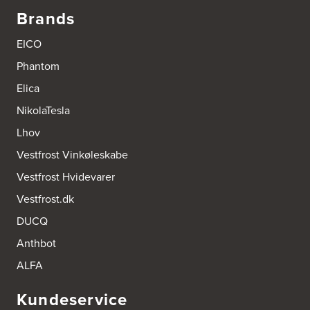
http://www.el-salg.dk
Brands
A/S Kærsgaard
EICO
Hjørringvej 42
Phantom
9400 Nørresundby
Tel.:
98172377
Elica
http://www.designa.dk
NikolaTesla
AUBO Køkken & Bad Østerbro
Lhov
Vennemindevej 2
Vestfrost Vinkøleskabe
2100 København Ø
Tel.:
22 77 01 95
Vestfrost Hvidevarer
http://www.aubo.dk
Vestfrost.dk
Aktiv Hvidevareservice
DUCQ
Industrivej 8
5560 Aarup
Anthbot
Tel.:
70101005
https://hvidtogfrit.dk/forhandler/aktiv-hvidevareservice/
ALFA
Kundeservice
Amager Køkken bad & Garderobe