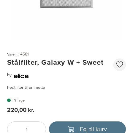
4581
Varenr.:
Stålfilter, Galaxy W + Sweet
by
Fedtfilter til emhætte
På lager
220,00 kr.
Føj til kurv
Antal
Vælg enhed