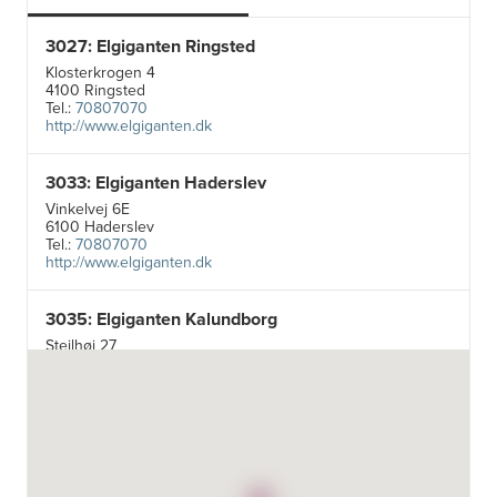
3027: Elgiganten Ringsted
Klosterkrogen 4
4100 Ringsted
Tel.:
70807070
http://www.elgiganten.dk
3033: Elgiganten Haderslev
Vinkelvej 6E
6100 Haderslev
Tel.:
70807070
http://www.elgiganten.dk
3035: Elgiganten Kalundborg
Stejlhøj 27
4400 Kalundborg
http://www.elgiganten.dk
3384: Punkt 1 - Bjerg Iversen A/S
Odensevej 115
5260 Odense S