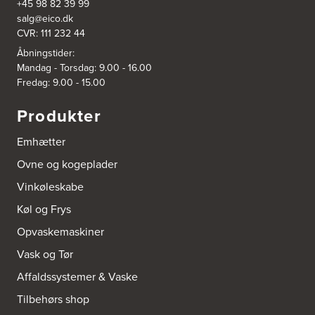
+45 98 82 39 99
salg@eico.dk
CVR: 111 232 44
3832: Power Slagelse
Japanvej 8
Åbningstider:
4200 Slagelse
Mandag - Torsdag: 9.00 - 16.00
Tel.:
70338080
Fredag: 9.00 - 15.00
https://www.power.dk/butik/power-slagelse/s-3832/
Produkter
3836: Power Frederikshavn
Grønlandsvej 22
Emhætter
9900 Frederikshavn
https://www.power.dk/butik/power-frederikshavn/s-3836/
Ovne og kogeplader
Vinkøleskabe
3841: Power Haderslev
Køl og Frys
Nordhavnsvej 2
6100 Haderslev
Opvaskemaskiner
https://www.power.dk/butik/power-haderslev/s-3841/
Vask og Tør
A/S Henning Lund Horsens
Affaldssystemer & Vaske
Vegavej 11
Tilbehørs shop
8700 Horsens
Tel.:
75647733