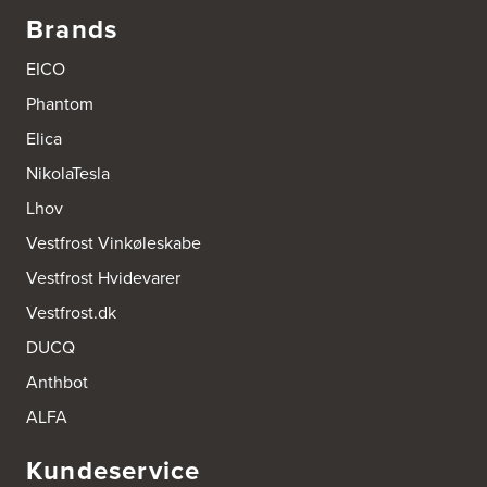
http://www.el-salg.dk
Brands
A/S Kærsgaard
EICO
Hjørringvej 42
Phantom
9400 Nørresundby
Tel.:
98172377
Elica
http://www.designa.dk
NikolaTesla
AUBO Køkken & Bad Østerbro
Lhov
Vennemindevej 2
Vestfrost Vinkøleskabe
2100 København Ø
Tel.:
22 77 01 95
Vestfrost Hvidevarer
http://www.aubo.dk
Vestfrost.dk
Aktiv Hvidevareservice
DUCQ
Industrivej 8
5560 Aarup
Anthbot
Tel.:
70101005
https://hvidtogfrit.dk/forhandler/aktiv-hvidevareservice/
ALFA
Kundeservice
Amager Køkken bad & Garderobe