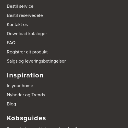
Kongelundsvej 324-326
Bestil service
2770 Kastrup
Tel.:
32527121
Bestil reservedele
http://www.amagerkoekken.dk/
Kontakt os
Arden El-service
Download kataloger
Gutenbergvej 1
9510 Arden
FAQ
Tel.:
98561666
http://www.el-salg.dk
Registrer dit produkt
Salgs og leveringsbetingelser
Arnum El-service ApS
Vestergade 30
Inspiration
6510 Gram
Tel.:
74826323
In your home
http://www.el-salg.dk
Nyheder og Trends
Aubo Køkken & Bad Haderslev
Blog
Norgesvej 24C
6100 Haderslev
Købsguides
Tel.:
73702533
http://www.aubo.dk