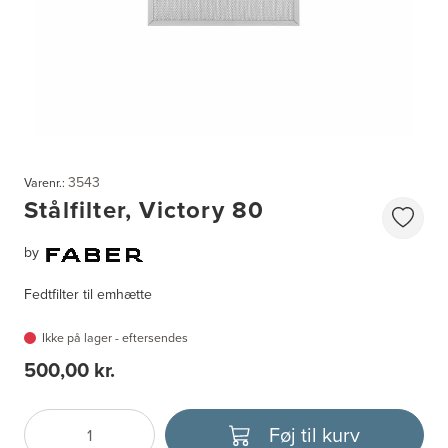
3543
Varenr.:
Stålfilter, Victory 80
by
Fedtfilter til emhætte
Ikke på lager - eftersendes
500,00 kr.
Føj til kurv
Antal
Vælg enhed