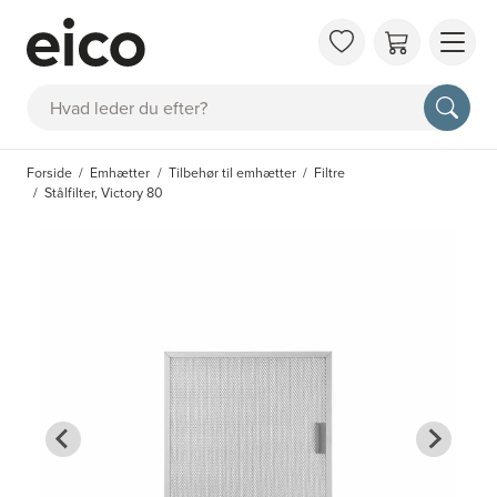
OM 
Søg
FAQ
KAT
Forside
Emhætter
Tilbehør til emhætter
Filtre
BES
Stålfilter, Victory 80
INS