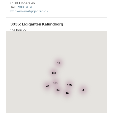
6100 Haderslev
Tel.:
70807070
http://www.elgiganten.dk
3035: Elgiganten Kalundborg
Stejlhøj 27
4400 Kalundborg
http://www.elgiganten.dk
3384: Punkt 1 - Bjerg Iversen A/S
Odensevej 115
5260 Odense S
14
http://www.punkt1.dk
118
3507: Expert & Punkt 1 Nakskov A/S
Ved Dampmøllen 1
131
155
43
4900 Nakskov
54
4
Tel.:
54920323
16
http://www.punkt1.dk
3822: Power Næstved