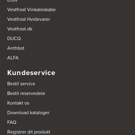
Vennemindevej 2
Vestfrost Vinkøleskabe
2100 København Ø
Tel.:
22 77 01 95
Vestfrost Hvidevarer
http://www.aubo.dk
Vestfrost.dk
Aktiv Hvidevareservice
DUCQ
Industrivej 8
5560 Aarup
Anthbot
Tel.:
70101005
https://hvidtogfrit.dk/forhandler/aktiv-hvidevareservice/
ALFA
Kundeservice
Amager Køkken bad & Garderobe
Kongelundsvej 324-326
Bestil service
2770 Kastrup
Tel.:
32527121
Bestil reservedele
http://www.amagerkoekken.dk/
Kontakt os
Arden El-service
Download kataloger
Gutenbergvej 1
9510 Arden
FAQ
Tel.:
98561666
http://www.el-salg.dk
Registrer dit produkt