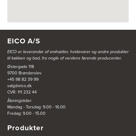
Vestergårdsvej 2-4
4700 Næstved
https://www.power.dk/butik/power-naestved/s-3822/
3830: Power Ishøj
Industridalen 11
EICO A/S
2635 Ishøj
https://www.power.dk/butik/power-ishoj/s-3830/
EICO er leverandør af emhætter, hvidevarer og
andre produkter
til køkken og bad, fra nogle af verdens førende producenter.
3831: Power Rødovre
Østergade 118
Rødovre Centrum 90
2610 Rødovre
9700 Brønderslev
https://www.power.dk/butik/power-roedovre/s-3831/
+45 98 82 39 99
salg@eico.dk
CVR: 111 232 44
3832: Power Slagelse
Japanvej 8
Åbningstider:
4200 Slagelse
Mandag - Torsdag: 9.00 - 16.00
Tel.:
70338080
Fredag: 9.00 - 15.00
https://www.power.dk/butik/power-slagelse/s-3832/
Produkter
3836: Power Frederikshavn