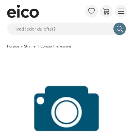
OM 
Søg
FAQ
KAT
Forside
Strainer f. Combo lille kumme
BES
INS