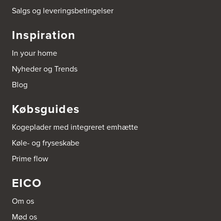
Salgs og leveringsbetingelser
Arnum El-service ApS
Vestergade 30
Inspiration
6510 Gram
Tel.:
74826323
In your home
http://www.el-salg.dk
Nyheder og Trends
Aubo Køkken & Bad Haderslev
Blog
Norgesvej 24C
6100 Haderslev
Købsguides
Tel.:
73702533
http://www.aubo.dk
Kogeplader med integreret emhætte
Aubo Køkken & Bad Helsingør
Køle- og fryseskabe
Fabriksvej 3
Prime flow
3000 Helsingør
Tel.:
49266959
http://www.aubo.dk
EICO
Aubo Køkken & Bad Horsens
Om os
Løvenørnsgade 12
Mød os
8700 Horsens