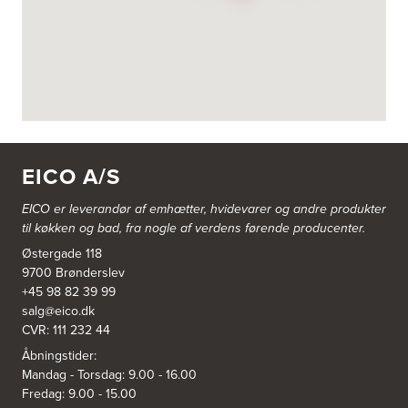
3822: Power Næstved
Vestergårdsvej 2-4
4700 Næstved
https://www.power.dk/butik/power-naestved/s-3822/
3830: Power Ishøj
Industridalen 11
EICO A/S
2635 Ishøj
https://www.power.dk/butik/power-ishoj/s-3830/
EICO er leverandør af emhætter, hvidevarer og
andre produkter
til køkken og bad, fra nogle af verdens førende producenter.
3831: Power Rødovre
Østergade 118
Rødovre Centrum 90
2610 Rødovre
9700 Brønderslev
https://www.power.dk/butik/power-roedovre/s-3831/
+45 98 82 39 99
salg@eico.dk
CVR: 111 232 44
3832: Power Slagelse
Japanvej 8
Åbningstider:
4200 Slagelse
Mandag - Torsdag: 9.00 - 16.00
Tel.:
70338080
Fredag: 9.00 - 15.00
https://www.power.dk/butik/power-slagelse/s-3832/