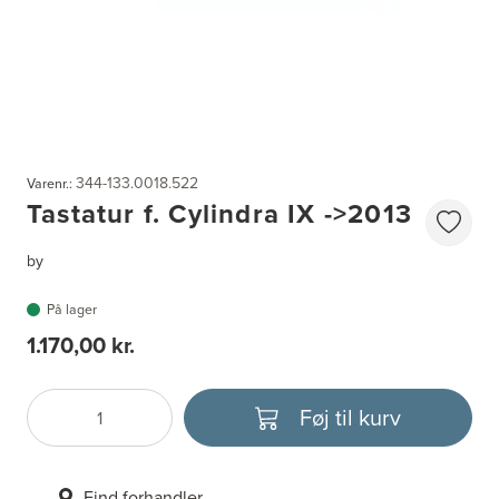
344-133.0018.522
Varenr.:
Tastatur f. Cylindra IX ->2013
by
På lager
1.170,00 kr.
Føj til kurv
Antal
Vælg enhed
Find forhandler