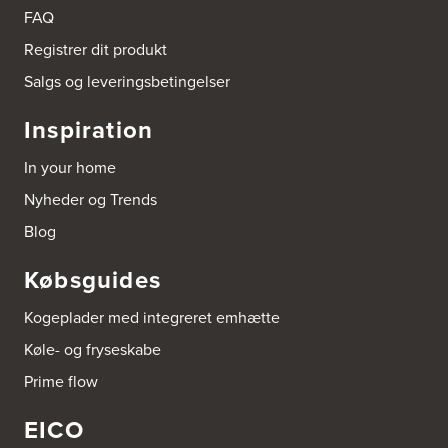
9510 Arden
FAQ
Tel.:
98561666
http://www.el-salg.dk
Registrer dit produkt
Salgs og leveringsbetingelser
Arnum El-service ApS
Vestergade 30
Inspiration
6510 Gram
Tel.:
74826323
In your home
http://www.el-salg.dk
Nyheder og Trends
Aubo Køkken & Bad Haderslev
Blog
Norgesvej 24C
6100 Haderslev
Købsguides
Tel.:
73702533
http://www.aubo.dk
Kogeplader med integreret emhætte
Aubo Køkken & Bad Helsingør
Køle- og fryseskabe
Fabriksvej 3
Prime flow
3000 Helsingør
Tel.:
49266959
http://www.aubo.dk
EICO