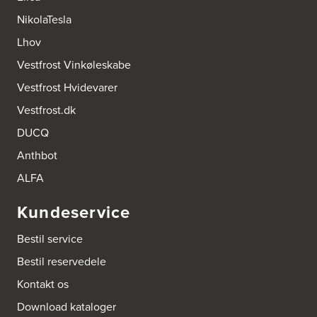
http://www.designa.dk
NikolaTesla
AUBO Køkken & Bad Østerbro
Lhov
Vennemindevej 2
Vestfrost Vinkøleskabe
2100 København Ø
Tel.:
22 77 01 95
Vestfrost Hvidevarer
http://www.aubo.dk
Vestfrost.dk
Aktiv Hvidevareservice
DUCQ
Industrivej 8
5560 Aarup
Anthbot
Tel.:
70101005
https://hvidtogfrit.dk/forhandler/aktiv-hvidevareservice/
ALFA
Kundeservice
Amager Køkken bad & Garderobe
Kongelundsvej 324-326
Bestil service
2770 Kastrup
Tel.:
32527121
Bestil reservedele
http://www.amagerkoekken.dk/
Kontakt os
Arden El-service
Download kataloger
Gutenbergvej 1