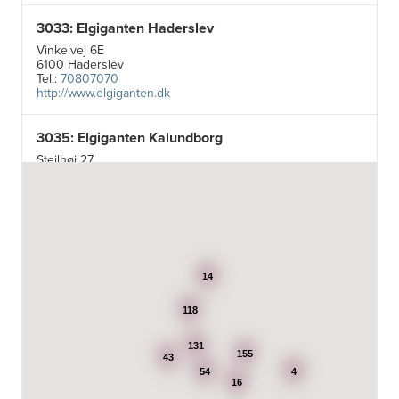
3033: Elgiganten Haderslev
Vinkelvej 6E
6100 Haderslev
Tel.:
70807070
http://www.elgiganten.dk
3035: Elgiganten Kalundborg
Stejlhøj 27
4400 Kalundborg
http://www.elgiganten.dk
3384: Punkt 1 - Bjerg Iversen A/S
Odensevej 115
5260 Odense S
14
http://www.punkt1.dk
118
3507: Expert & Punkt 1 Nakskov A/S
131
Ved Dampmøllen 1
155
43
4900 Nakskov
54
4
Tel.:
54920323
16
http://www.punkt1.dk