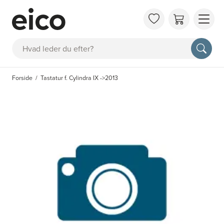
OM 
Søg
FAQ
KAT
Forside
Tastatur f. Cylindra IX ->2013
BES
INS