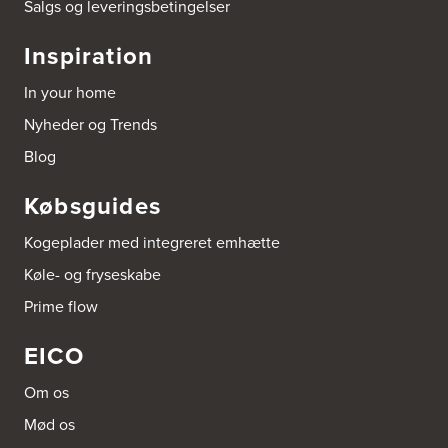
Salgs og leveringsbetingelser
Aubo Køkken og Bad København V
Ringager 2 C
2605 Brøndby
Inspiration
Tel.:
30504494
http://www.aubo.dk
In your home
Nyheder og Trends
Aubo Køkken og Bad Løgstør
Rapsmarken 9
Blog
9670 Løgstør
Tel.:
70707557
Købsguides
http://www.aubo.dk
Kogeplader med integreret emhætte
Aubo Køkken og Bad Randers
Køle- og fryseskabe
Grenåvej 90
8960 Randers SØ
Prime flow
Tel.:
86414243
http://www.aubo.dk
EICO
BORG Glyvrar
Om os
Fjøruvegur 25
FO-625 Glyvrar
Mød os
Tel.:
298477272