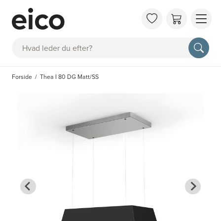
OM 
Søg
FAQ
KAT
Forside
Thea I 80 DG Matt/SS
BES
INS