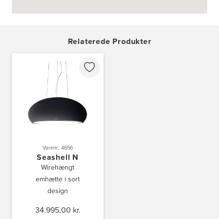
Tel.:
73702533
http://www.aubo.dk
Aubo Køkken & Bad Helsingør
Relaterede Produkter
Fabriksvej 3
3000 Helsingør
Tel.:
49266959
http://www.aubo.dk
Aubo Køkken & Bad Horsens
Løvenørnsgade 12
8700 Horsens
Tel.:
21695061
http://www.aubo.dk
Varenr.: 4656
Seashell N
Aubo Køkken & Bad Kalundborg
Wirehængt
Elmegade 41
4400 Kalundborg
emhætte i sort
Tel.:
59511842
design
http://www.aubo.dk
34.995,00 kr.
Aubo Køkken & Bad Køge