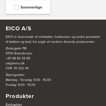
Theilgaardsvej 10
Sammenlign
4600 Køge
Tel.:
25544600
http://www.aubo.dk
EICO A/S
Aubo Køkken & Bad Odense
Tagtækkervej 7
EICO er leverandør af emhætter, hvidevarer og
andre produkter
5230 Odense M
til køkken og bad, fra nogle af verdens førende producenter.
Tel.:
66156686
http://www.aubo.dk
Østergade 118
9700 Brønderslev
Aubo Køkken & Bad Ringsted
+45 98 82 39 99
salg@eico.dk
Nørregade 27 A
4100 Ringsted
CVR: 111 232 44
Tel.:
55700954
Åbningstider:
http://www.aubo.dk
Mandag - Torsdag: 9.00 - 16.00
Fredag: 9.00 - 15.00
Aubo Køkken & Bad Salling
Hedegaardvej 1, Durup
Produkter
7870 Roslev
Tel.:
60855409
http://www.aubo.dk
Emhætter