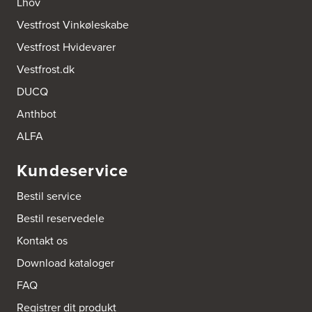
Lhov
Vennemindevej 2
Vestfrost Vinkøleskabe
2100 København Ø
Tel.:
22 77 01 95
Vestfrost Hvidevarer
http://www.aubo.dk
Vestfrost.dk
Aktiv Hvidevareservice
DUCQ
Industrivej 8
5560 Aarup
Anthbot
Tel.:
70101005
https://hvidtogfrit.dk/forhandler/aktiv-hvidevareservice/
ALFA
Kundeservice
Amager Køkken bad & Garderobe
Kongelundsvej 324-326
Bestil service
2770 Kastrup
Tel.:
32527121
Bestil reservedele
http://www.amagerkoekken.dk/
Kontakt os
Arden El-service
Download kataloger
Gutenbergvej 1
9510 Arden
FAQ
Tel.:
98561666
http://www.el-salg.dk
Registrer dit produkt