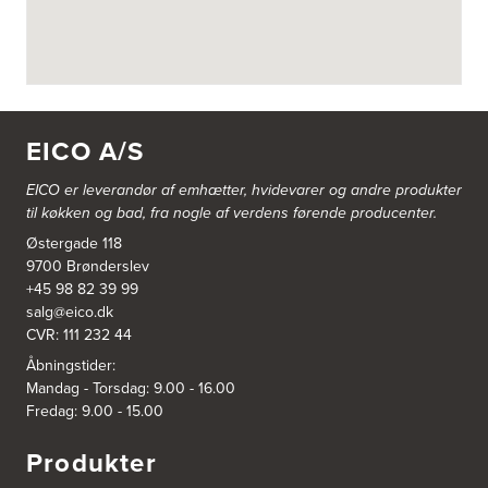
Vestergårdsvej 2-4
4700 Næstved
https://www.power.dk/butik/power-naestved/s-3822/
3830: Power Ishøj
Industridalen 11
EICO A/S
2635 Ishøj
https://www.power.dk/butik/power-ishoj/s-3830/
EICO er leverandør af emhætter, hvidevarer og
andre produkter
til køkken og bad, fra nogle af verdens førende producenter.
3831: Power Rødovre
Østergade 118
Rødovre Centrum 90
2610 Rødovre
9700 Brønderslev
https://www.power.dk/butik/power-roedovre/s-3831/
+45 98 82 39 99
salg@eico.dk
CVR: 111 232 44
3832: Power Slagelse
Japanvej 8
Åbningstider:
4200 Slagelse
Mandag - Torsdag: 9.00 - 16.00
Tel.:
70338080
Fredag: 9.00 - 15.00
https://www.power.dk/butik/power-slagelse/s-3832/
Produkter
3836: Power Frederikshavn