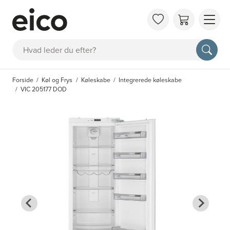
OM 
Søg
FAQ
KAT
Forside
Køl og Frys
Køleskabe
Integrerede køleskabe
BES
VIC 205177 DOD
INS