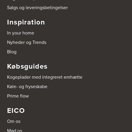
Salgs og leveringsbetingelser
Arnum El-service ApS
Vestergade 30
Inspiration
6510 Gram
Tel.:
74826323
In your home
http://www.el-salg.dk
Nyheder og Trends
Aubo Køkken & Bad Haderslev
Blog
Norgesvej 24C
6100 Haderslev
Købsguides
Tel.:
73702533
http://www.aubo.dk
Kogeplader med integreret emhætte
Aubo Køkken & Bad Helsingør
Køle- og fryseskabe
Fabriksvej 3
Prime flow
3000 Helsingør
Tel.:
49266959
http://www.aubo.dk
EICO
Aubo Køkken & Bad Kalundborg
Om os
Elmegade 41
Mød os