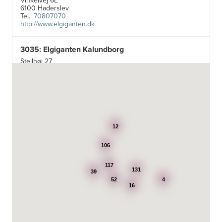
Vinkelvej 6E
6100 Haderslev
Tel.:
70807070
http://www.elgiganten.dk
3035: Elgiganten Kalundborg
Stejlhøj 27
4400 Kalundborg
http://www.elgiganten.dk
3384: Punkt 1 - Bjerg Iversen A/S
Odensevej 115
5260 Odense S
12
http://www.punkt1.dk
106
3507: Expert & Punkt 1 Nakskov A/S
Ved Dampmøllen 1
117
131
39
4900 Nakskov
52
4
Tel.:
54920323
16
http://www.punkt1.dk
3822: Power Næstved