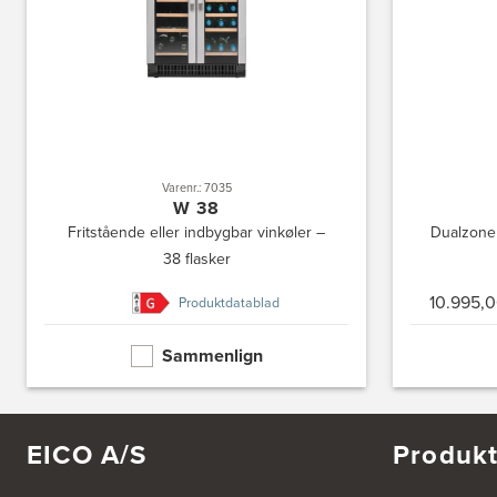
Rødovre Centrum 90
2610 Rødovre
https://www.power.dk/butik/power-roedovre/s-3831/
3832: Power Slagelse
Japanvej 8
4200 Slagelse
Tel.:
70338080
https://www.power.dk/butik/power-slagelse/s-3832/
Varenr.: 7035
W 38
Fritstående eller indbygbar vinkøler –
Dualzone 
3836: Power Frederikshavn
38 flasker
Grønlandsvej 22
9900 Frederikshavn
10.995,0
Produktdatablad
https://www.power.dk/butik/power-frederikshavn/s-3836/
Sammenlign
3841: Power Haderslev
Nordhavnsvej 2
6100 Haderslev
https://www.power.dk/butik/power-haderslev/s-3841/
EICO A/S
Produkt
A/S Henning Lund Horsens