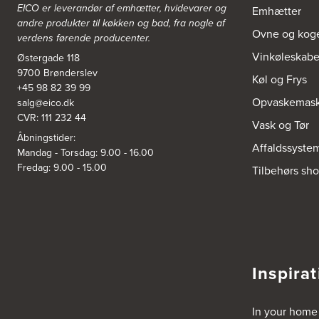
Vegavej 11
EICO er leverandør af emhætter, hvidevarer og
Emhætter
8700 Horsens
andre produkter til køkken og bad, fra nogle af
Tel.:
75647733
Ovne og kog
verdens førende producenter.
http://www.el-salg.dk
Vinkøleskab
Østergade 118
9700 Brønderslev
A/S Kærsgaard
Køl og Frys
+45 98 82 39 99
Hjørringvej 42
Opvaskemask
salg@eico.dk
9400 Nørresundby
Tel.:
98172377
CVR: 111 232 44
Vask og Tør
http://www.designa.dk
Åbningstider:
Affaldssyste
Mandag - Torsdag: 9.00 - 16.00
AUBO Køkken & Bad Østerbro
Fredag: 9.00 - 15.00
Tilbehørs sh
Vennemindevej 2
2100 København Ø
Tel.:
22 77 01 95
http://www.aubo.dk
Aktiv Hvidevareservice
Inspirat
Industrivej 8
5560 Aarup
Tel.:
70101005
https://hvidtogfrit.dk/forhandler/aktiv-hvidevareservice/
In your home