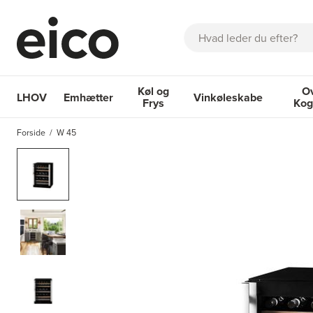
Søg
Køl og
O
LHOV
Emhætter
Vinkøleskabe
Frys
Kog
OM EICO
FAQ
KATALOGER
BESTIL SERVICE
INSPIRA
Forside
W 45
Emhætter
Køl og Frys
Vinkøleskabe
Ovne 