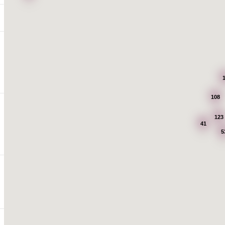
108
123
41
5