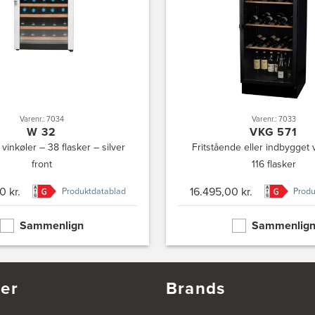
Varenr.: 7034
Varenr.: 7033
W 32
VKG 571
vinkøler – 38 flasker – silver
Fritstående eller indbygget 
front
116 flasker
0 kr.
16.495,00 kr.
Produktdatablad
Produ
Sammenlign
Sammenlig
er
Brands