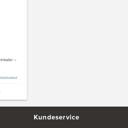
vinkøler –
ktdatablad
n
Kundeservice