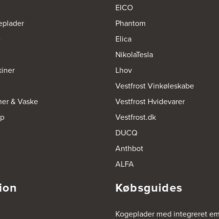
EICO
eplader
Phantom
e
Elica
NikolaTesla
iner
Lhov
Vestfrost Vinkøleskabe
mer & Vaske
Vestfrost Hvidevarer
op
Vestfrost.dk
DUCQ
Anthbot
ALFA
ion
Købsguides
Kogeplader med integreret e