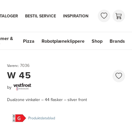
TALOGER
BESTIL SERVICE
INSPIRATION
emer &
Pizza
Robotplæneklippere
Shop
Brands
e
mer & Vaske
Shop
Brands
7036
Varenr.:
W 45
by
Dualzone vinkøler – 44 flasker – silver front
Produktdatablad