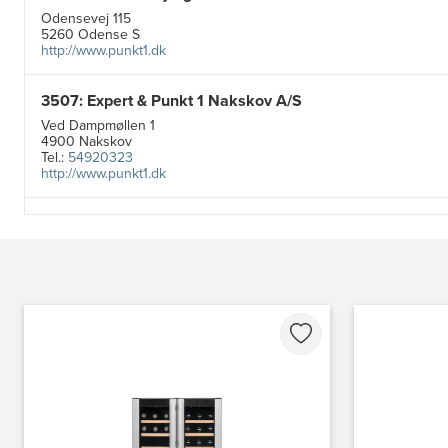
Odensevej 115
5260 Odense S
http://www.punkt1.dk
3507: Expert & Punkt 1 Nakskov A/S
Ved Dampmøllen 1
4900 Nakskov
Tel.:
54920323
http://www.punkt1.dk
3822: Power Næstved
Vestergårdsvej 2-4
4700 Næstved
https://www.power.dk/butik/power-naestved/s-3822/
3830: Power Ishøj
Industridalen 11
2635 Ishøj
https://www.power.dk/butik/power-ishoj/s-3830/
3831: Power Rødovre