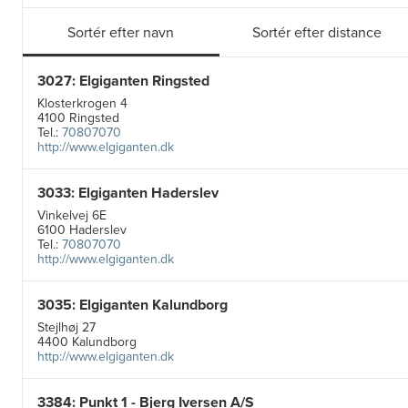
Sortér efter navn
Sortér efter distance
3027: Elgiganten Ringsted
Klosterkrogen 4
4100 Ringsted
Tel.:
70807070
http://www.elgiganten.dk
3033: Elgiganten Haderslev
Vinkelvej 6E
6100 Haderslev
Tel.:
70807070
http://www.elgiganten.dk
3035: Elgiganten Kalundborg
Stejlhøj 27
4400 Kalundborg
http://www.elgiganten.dk
3384: Punkt 1 - Bjerg Iversen A/S