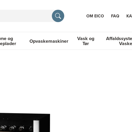
OM EICO
FAQ
KA
vne og
Vask og
Affaldssyst
Opvaskemaskiner
eplader
Tør
Vask
TION
og Kogeplader
Opvaskemaskiner
Vask og Tør
Affaldssyste