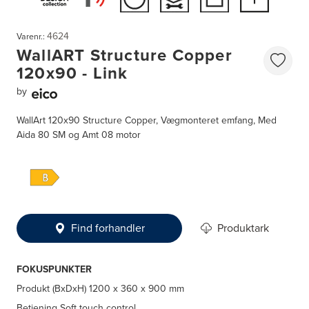
4624
Varenr.:
WallART Structure Copper
120x90 - Link
by
WallArt 120x90 Structure Copper, Vægmonteret emfang, Med
Aida 80 SM og Amt 08 motor
Find forhandler
Produktark
FOKUSPUNKTER
Produkt (BxDxH)
1200 x 360 x 900 mm
Betjening
Soft touch control