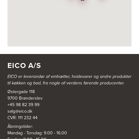
http://www.punkt1.dk
3822: Power Næstved
Vestergårdsvej 2-4
4700 Næstved
https://www.power.dk/butik/power-naestved/s-3822/
3830: Power Ishøj
Industridalen 11
EICO A/S
2635 Ishøj
https://www.power.dk/butik/power-ishoj/s-3830/
EICO er leverandør af emhætter, hvidevarer og
andre produkter
til køkken og bad, fra nogle af verdens førende producenter.
3831: Power Rødovre
Østergade 118
Rødovre Centrum 90
2610 Rødovre
9700 Brønderslev
https://www.power.dk/butik/power-roedovre/s-3831/
+45 98 82 39 99
salg@eico.dk
CVR: 111 232 44
3832: Power Slagelse
Japanvej 8
Åbningstider:
4200 Slagelse
Mandag - Torsdag: 9.00 - 16.00
Tel.:
70338080