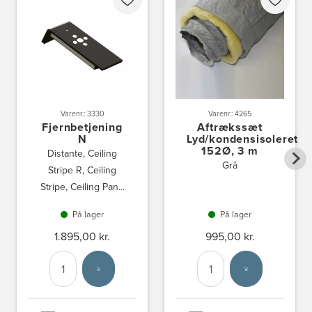
Varenr.: 3330
Varenr.: 4265
Fjernbetjening
Aftrækssæt
N
Lyd/kondensisoleret
152Ø, 3 m
Distante, Ceiling
Grå
Stripe R, Ceiling
Stripe, Ceiling Pan...
På lager
På lager
1.895,00 kr.
995,00 kr.
Antal
Vælg enhed
Antal
Vælg enhed