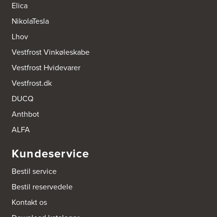
Tel.:
98172377
Elica
http://www.designa.dk
NikolaTesla
AUBO Køkken & Bad Østerbro
Lhov
Vennemindevej 2
Vestfrost Vinkøleskabe
2100 København Ø
Tel.:
22 77 01 95
Vestfrost Hvidevarer
http://www.aubo.dk
Vestfrost.dk
Aktiv Hvidevareservice
DUCQ
Industrivej 8
5560 Aarup
Anthbot
Tel.:
70101005
https://hvidtogfrit.dk/forhandler/aktiv-hvidevareservice/
ALFA
Kundeservice
Amager Køkken bad & Garderobe
Kongelundsvej 324-326
Bestil service
2770 Kastrup
Tel.:
32527121
Bestil reservedele
http://www.amagerkoekken.dk/
Kontakt os
Arden El-service