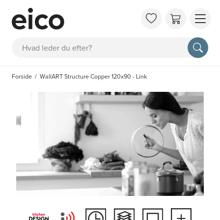
OM 
Søg
FAQ
KAT
Forside
WallART Structure Copper 120x90 - Link
BES
INS