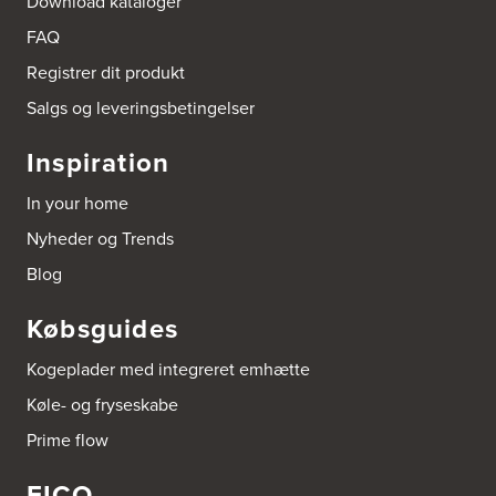
Download kataloger
Gutenbergvej 1
9510 Arden
FAQ
Tel.:
98561666
http://www.el-salg.dk
Registrer dit produkt
Salgs og leveringsbetingelser
Arnum El-service ApS
Vestergade 30
Inspiration
6510 Gram
Tel.:
74826323
In your home
http://www.el-salg.dk
Nyheder og Trends
Aubo Køkken & Bad Haderslev
Blog
Norgesvej 24C
6100 Haderslev
Købsguides
Tel.:
73702533
http://www.aubo.dk
Kogeplader med integreret emhætte
Aubo Køkken & Bad Helsingør
Køle- og fryseskabe
Fabriksvej 3
Prime flow
3000 Helsingør
Tel.:
49266959
http://www.aubo.dk
EICO