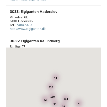
3033: Elgiganten Haderslev
Vinkelvej 6E
6100 Haderslev
Tel.:
70807070
http://www.elgiganten.dk
3035: Elgiganten Kalundborg
Stejlhøj 27
4400 Kalundborg
http://www.elgiganten.dk
3384: Punkt 1 - Bjerg Iversen A/S
Odensevej 115
5260 Odense S
14
http://www.punkt1.dk
116
3507: Expert & Punkt 1 Nakskov A/S
Ved Dampmøllen 1
130
154
43
4900 Nakskov
54
4
Tel.:
54920323
16