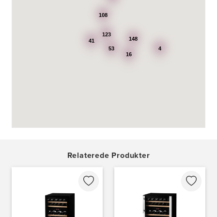
http://www.punkt1.dk
108
3507: Expert & Punkt 1 Nakskov A/S
Ved Dampmøllen 1
123
148
41
4900 Nakskov
53
4
Tel.:
54920323
16
http://www.punkt1.dk
3822: Power Næstved
Vestergårdsvej 2-4
4700 Næstved
https://www.power.dk/butik/power-naestved/s-3822/
3830: Power Ishøj
Industridalen 11
Relaterede Produkter
2635 Ishøj
https://www.power.dk/butik/power-ishoj/s-3830/
3831: Power Rødovre
Rødovre Centrum 90
2610 Rødovre
https://www.power.dk/butik/power-roedovre/s-3831/