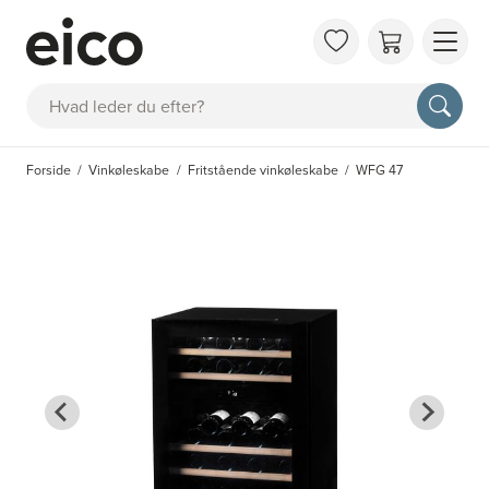
OM 
Søg
FAQ
KAT
Forside
Vinkøleskabe
Fritstående vinkøleskabe
WFG 47
BES
INS