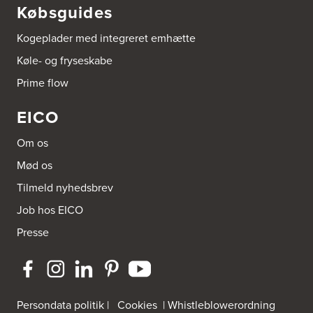
Tel.:
66156686
Købsguides
http://www.aubo.dk
Kogeplader med integreret emhætte
Aubo Køkken & Bad Ringsted
Køle- og fryseskabe
Nørregade 27 A
4100 Ringsted
Prime flow
Tel.:
55700954
http://www.aubo.dk
EICO
Aubo Køkken & Bad Salling
Om os
Hedegaardvej 1, Durup
7870 Roslev
Mød os
Tel.:
60855409
http://www.aubo.dk
Tilmeld nyhedsbrev
Job hos EICO
Aubo Køkken & Bad Slagelse
Presse
Fisketorvet 4H
4200 Slagelse
Tel.:
20488824
http://www.aubo.dk
Persondata politik
|
Cookies
|
Whistleblowerordning
Aubo Køkken & Bad Sølsted