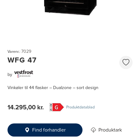
7029
Varenr.:
WFG 47
by
Vinkøler til 44 flasker – Dualzone – sort design
14.295,00 kr.
Produktdatablad
Find forhandler
Produktark