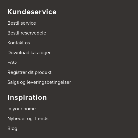
Aubo Køkken & Bad Helsingør
Kundeservice
Fabriksvej 3
3000 Helsingør
Bestil service
Tel.:
49266959
http://www.aubo.dk
Bestil reservedele
Kontakt os
Aubo Køkken & Bad Kalundborg
Download kataloger
Elmegade 41
4400 Kalundborg
FAQ
Tel.:
59511842
http://www.aubo.dk
Registrer dit produkt
Salgs og leveringsbetingelser
Aubo Køkken & Bad Køge
Theilgaardsvej 10
Inspiration
4600 Køge
Tel.:
25544600
http://www.aubo.dk
In your home
Nyheder og Trends
Aubo Køkken & Bad Odense
Blog
Tagtækkervej 7
5230 Odense M