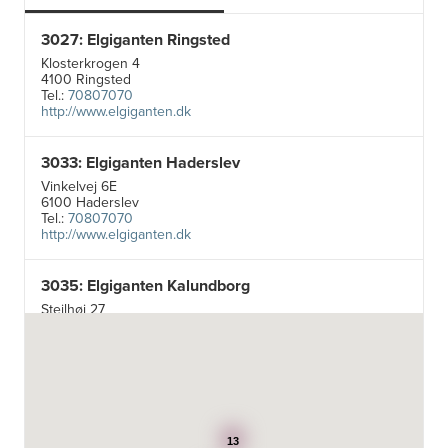
3027: Elgiganten Ringsted
Klosterkrogen 4
4100 Ringsted
Tel.:
70807070
http://www.elgiganten.dk
3033: Elgiganten Haderslev
Vinkelvej 6E
6100 Haderslev
Tel.:
70807070
http://www.elgiganten.dk
3035: Elgiganten Kalundborg
Stejlhøj 27
4400 Kalundborg
http://www.elgiganten.dk
3384: Punkt 1 - Bjerg Iversen A/S
Odensevej 115
5260 Odense S
13