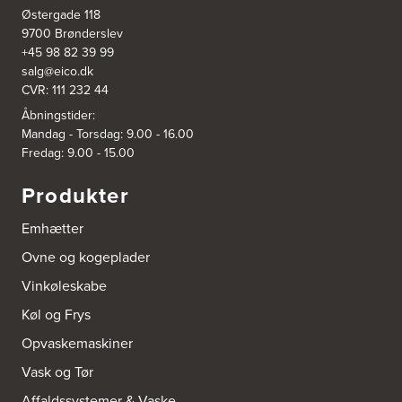
http://www.el-salg.dk
Østergade 118
9700 Brønderslev
+45 98 82 39 99
A/S Kærsgaard
salg@eico.dk
Hjørringvej 42
9400 Nørresundby
CVR: 111 232 44
Tel.:
98172377
Åbningstider:
http://www.designa.dk
Mandag - Torsdag: 9.00 - 16.00
Fredag: 9.00 - 15.00
AUBO Køkken & Bad Østerbro
Vennemindevej 2
Produkter
2100 København Ø
Tel.:
22 77 01 95
Emhætter
http://www.aubo.dk
Ovne og kogeplader
Aktiv Hvidevareservice
Vinkøleskabe
Industrivej 8
5560 Aarup
Køl og Frys
Tel.:
70101005
https://hvidtogfrit.dk/forhandler/aktiv-hvidevareservice/
Opvaskemaskiner
Vask og Tør
Amager Køkken bad & Garderobe
Affaldssystemer & Vaske