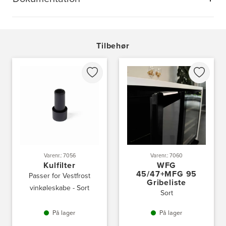
Tilbehør
Varenr.: 7056
Varenr.: 7060
Kulfilter
WFG
45/47+MFG 95
Passer for Vestfrost
Gribeliste
vinkøleskabe - Sort
Sort
På lager
På lager