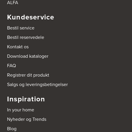
ALFA
Aubo Køkken & Bad Sølsted
Kundeservice
Ribe Landevej 84
6270 Tønder
Tel.:
70271056
Bestil service
http://www.aubo.dk
Bestil reservedele
Aubo Køkken & Bad Thisted
Kontakt os
Industrivej 61
Download kataloger
7700 Thisted
Tel.:
97921388
FAQ
http://www.aubo.dk
Registrer dit produkt
Aubo Køkken & Bad Valby
Salgs og leveringsbetingelser
Vigerslev Allé 26
2500 Valby
Inspiration
Tel.:
31 77 17 13
http://www.aubo.dk
In your home
Aubo Køkken & bad Næstved
Nyheder og Trends
Merkurvej 2D
Blog
4700 Næstved