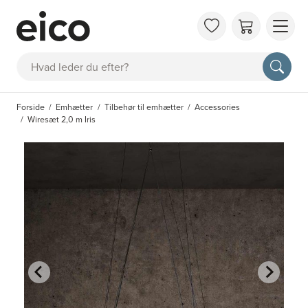
OM 
Søg
FAQ
KAT
Forside
Emhætter
Tilbehør til emhætter
Accessories
BES
Wiresæt 2,0 m Iris
INS