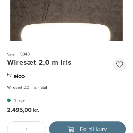
5840
Varenr.:
Wiresæt 2,0 m Iris
by
Wiresæt 2,0, Iris - Stål
På lager
2.495,00 kr.
Føj til kurv
Antal
Vælg enhed