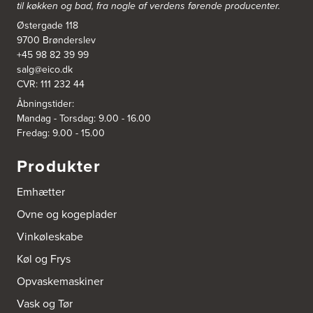
til køkken og bad, fra nogle af verdens førende producenter.
http://www.aubo.dk
Østergade 118
9700 Brønderslev
Aubo Køkken & Bad Horsens
+45 98 82 39 99
Løvenørnsgade 12
salg@eico.dk
8700 Horsens
Tel.:
21695061
CVR: 111 232 44
http://www.aubo.dk
Åbningstider:
Mandag - Torsdag: 9.00 - 16.00
Aubo Køkken & Bad Kalundborg
Fredag: 9.00 - 15.00
Elmegade 41
4400 Kalundborg
Produkter
Tel.:
59511842
http://www.aubo.dk
Emhætter
Ovne og kogeplader
Aubo Køkken & Bad Køge
Theilgaardsvej 10
Vinkøleskabe
4600 Køge
Tel.:
25544600
Køl og Frys
http://www.aubo.dk
Opvaskemaskiner
Aubo Køkken & Bad Odense
Vask og Tør