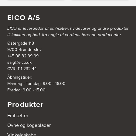
4100 Ringsted
Tel.:
55700954
http://www.aubo.dk
EICO A/S
Aubo Køkken & Bad Salling
EICO er leverandør af emhætter, hvidevarer og
andre produkter
Hedegaardvej 1, Durup
til køkken og bad, fra nogle af verdens førende producenter.
7870 Roslev
Østergade 118
Tel.:
60855409
http://www.aubo.dk
9700 Brønderslev
+45 98 82 39 99
salg@eico.dk
Aubo Køkken & Bad Slagelse
CVR: 111 232 44
Fisketorvet 4H
4200 Slagelse
Åbningstider:
Tel.:
20488824
Mandag - Torsdag: 9.00 - 16.00
http://www.aubo.dk
Fredag: 9.00 - 15.00
Aubo Køkken & Bad Sølsted
Produkter
Ribe Landevej 84
6270 Tønder
Emhætter
Tel.:
70271056
http://www.aubo.dk
Ovne og kogeplader
Vinkøleskabe