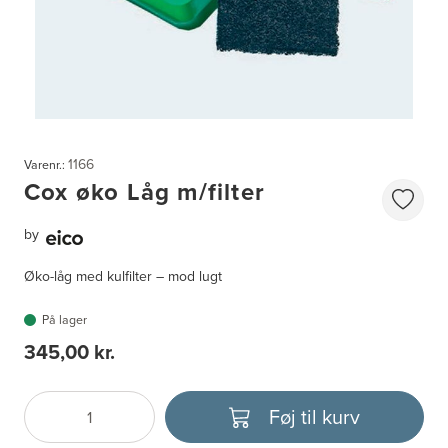
1166
Varenr.:
Cox øko Låg m/filter
by
Øko-låg med kulfilter – mod lugt
På lager
345,00 kr.
Føj til kurv
Antal
Vælg enhed