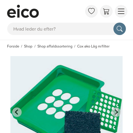
OM 
Søg
FAQ
KAT
Forside
Shop
Shop affaldssortering
Cox øko Låg m/filter
BES
INS