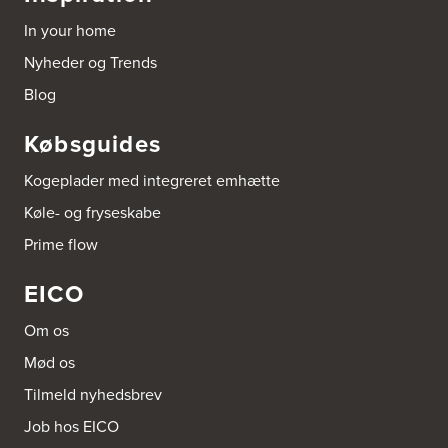
8960 Randers SØ
In your home
Tel.:
86414243
http://www.aubo.dk
Nyheder og Trends
Blog
BORG Glyvrar
Fjøruvegur 25
Købsguides
FO-625 Glyvrar
Tel.:
298477272
https://borg.fo/
Kogeplader med integreret emhætte
Køle- og fryseskabe
BORG Klaksvík
Prime flow
Stangavegur 5
FO-700 Klaksvík
Tel.:
298455149
EICO
https://borg.fo/
Om os
BORG Tórshavn
Mød os
Falkavegur 4
FO-100 Tórshavn
Tilmeld nyhedsbrev
Tel.:
298350500
https://borg.fo/
Job hos EICO