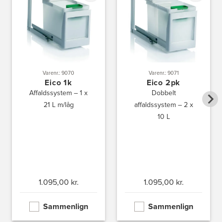
Aubo Køkken & Bad Kalundborg
Elmegade 41
4400 Kalundborg
Tel.:
59511842
http://www.aubo.dk
Varenr.: 9070
Varenr.: 9071
Eico 1k
Eico 2pk
Aubo Køkken & Bad Køge
Affaldssystem – 1 x
Dobbelt
Theilgaardsvej 10
4600 Køge
21 L m/låg
affaldssystem – 2 x
Tel.:
25544600
10 L
http://www.aubo.dk
Aubo Køkken & Bad Odense
Tagtækkervej 7
5230 Odense M
Tel.:
66156686
http://www.aubo.dk
1.095,00 kr.
1.095,00 kr.
Aubo Køkken & Bad Ringsted
Sammenlign
Sammenlign
Nørregade 27 A